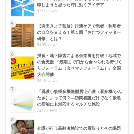
職しようと思った時に効くアイデア
4371 views
5
【浜田きよ子監修】排泄ケアで患者・利用者
の自立を支える！第１回『おむつフィッター
研修』とは？
3903 views
6
摂食・嚥下障害による低栄養を打破！地域で
の食支援 『最期まで口から食べられる街づく
りフォーラム（タベマチフォーラム）』全国
大会開催
3548 views
7
『看護小規模多機能型居宅介護（看多機/かん
たき）』って何？―訪問看護だけでなく緊急
の宿泊にも対応するマルチな施設
3233 views
8
介護が行う高齢者施設での看取りとその課題