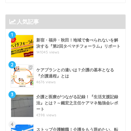
人気記事
1
新宿・福井・秋田！地域で食べられないを解
決する『第2回タベマチフォーラム』リポート
141045 views
2
ケアプランとの違いは？介護の基本となる
『介護過程』とは
4676 views
3
介護と医療がつながる記録！『生活支援記録
法』とは？～鐵宏之主任ケアマネ勉強会レポ
ート
4398 views
4
ストップ介護離職！介護をもう辞めたい、転