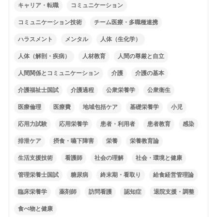
キャリア・転職
コミュニケーション
コミュニケーション技術
チーム医療・多職種連携
ハラスメント
メンタル
人体（生化学）
人体（解剖・疾病）
人材教育
人間の尊厳と自立
人間関係とコミュニケーション
介護
介護の基本
介護福祉士国試
介護過程
公衆栄養学
公衆衛生
医療倫理
医療費
地域包括ケア
基礎栄養学
小児
応用力試験
応用栄養学
患者・利用者
患者教育
感染
排泄ケア
摂食・嚥下障害
栄養
栄養教育論
生活支援技術
看護師
社会の理解
社会・環境と健康
管理栄養士国試
糖尿病
終末期・看取り
給食経営管理論
臨床栄養学
薬剤師
訪問看護
認知症
退院支援・調整
食べ物と健康