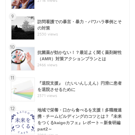
2718 views
9
訪問看護での暴言・暴力・パワハラ事例とそ
の対策
2530 views
10
抗菌薬が効かない！？最近よく聞く薬剤耐性
（AMR）対策アクションプランとは
2466 views
11
『退院支援』（たいいんしえん）円滑に患者
を退院させるために
2371 views
12
地域で栄養・口から食べるを支援！多職種連
携・チームビルディングのコツとは？『未来
をつくるkaigoカフェ』レポート～新食研編
part2～
2280 views