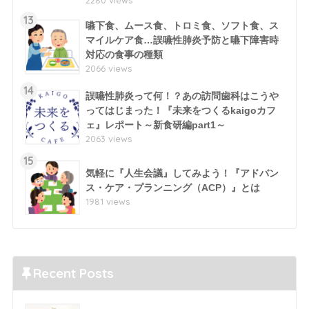
13
嚥下食、ムース食、トロミ食、ソフト食、ス
マイルケア食…誤嚥性肺炎予防と嚥下障害時
対応の食事の種類
2066 views
14
誤嚥性肺炎って何！？あの訪問歯科はこうや
ってはじまった！『未来をつくるkaigoカフ
ェ』レポート～新食研編part1～
2063 views
15
気軽に『人生会議』してみよう！『アドバン
ス・ケア・プランニング（ACP）』とは
1981 views
Recent Posts