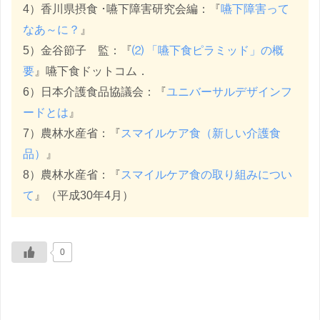
4）香川県摂食 ･嚥下障害研究会編：『
嚥下障害って
なあ～に？
』
5）金谷節子 監：『
⑵ 「嚥下食ピラミッド」の概
要
』嚥下食ドットコム．
6）日本介護食品協議会：『
ユニバーサルデザインフ
ードとは
』
7）農林水産省：『
スマイルケア食（新しい介護食
品）
』
8）農林水産省：『
スマイルケア食の取り組みについ
て
』（平成30年4月）
0