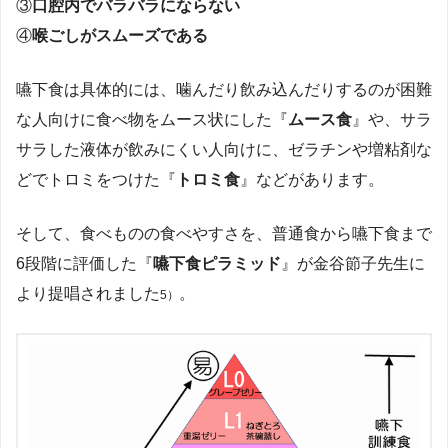
③
口腔内でバラバラにならない
④
喉ごしがスムーズである
嚥下食は具体的には、噛んだり飲み込んだりするのが困難
な人向けに食べ物をムース状にした『
ムース食
』や、サラ
サラした液体が飲みにくい人向けに、ゼラチンや増粘剤な
どでトロミをつけた『
トロミ食
』などがあります。
そして、食べものの食べやすさを、普通食から嚥下食まで
6段階に評価した『
嚥下食ピラミッド
』が金谷節子先生に
より提唱されました
。
5）