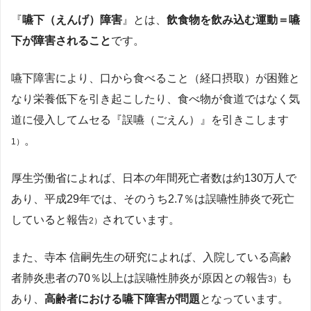
『
嚥下（えんげ）障害
』とは、
飲食物を飲み込む運動＝嚥
下が障害されること
です。
嚥下障害により、口から食べること（経口摂取）が困難と
なり栄養低下を引き起こしたり、食べ物が食道ではなく気
道に侵入してムセる『誤嚥（ごえん）』を引きこします
。
1）
厚生労働省によれば、日本の年間死亡者数は約130万人で
あり、平成29年では、そのうち2.7％は誤嚥性肺炎で死亡
していると報告
されています。
2）
また、寺本 信嗣先生の研究によれば、入院している高齢
者肺炎患者の70％以上は誤嚥性肺炎が原因との報告
も
3）
あり、
高齢者における嚥下障害が問題
となっています。