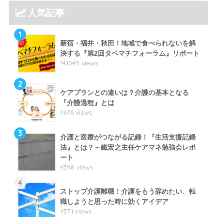
人気記事
1
新宿・福井・秋田！地域で食べられないを解
決する『第2回タベマチフォーラム』リポート
141045 views
2
ケアプランとの違いは？介護の基本となる
『介護過程』とは
4676 views
3
介護と医療がつながる記録！『生活支援記録
法』とは？～鐵宏之主任ケアマネ勉強会レポ
ート
4398 views
4
ストップ介護離職！介護をもう辞めたい、転
職しようと思った時に効くアイデア
4371 views