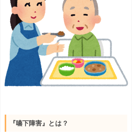
『嚥下障害』とは？