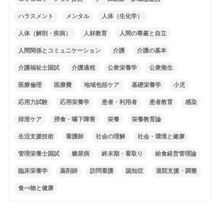
ハラスメント
メンタル
人体（生化学）
人体（解剖・疾病）
人材教育
人間の尊厳と自立
人間関係とコミュニケーション
介護
介護の基本
介護福祉士国試
介護過程
公衆栄養学
公衆衛生
医療倫理
医療費
地域包括ケア
基礎栄養学
小児
応用力試験
応用栄養学
患者・利用者
患者教育
感染
排泄ケア
摂食・嚥下障害
栄養
栄養教育論
生活支援技術
看護師
社会の理解
社会・環境と健康
管理栄養士国試
糖尿病
終末期・看取り
給食経営管理論
臨床栄養学
薬剤師
訪問看護
認知症
退院支援・調整
食べ物と健康