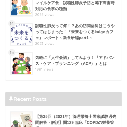
マイルケア食…誤嚥性肺炎予防と嚥下障害時
対応の食事の種類
2066 views
14
誤嚥性肺炎って何！？あの訪問歯科はこうや
ってはじまった！『未来をつくるkaigoカフ
ェ』レポート～新食研編part1～
2063 views
15
気軽に『人生会議』してみよう！『アドバン
ス・ケア・プランニング（ACP）』とは
1981 views
Recent Posts
【第35回（2021年）管理栄養士国家試験過去
問解答・解説】問129 臨床「COPDの栄養管