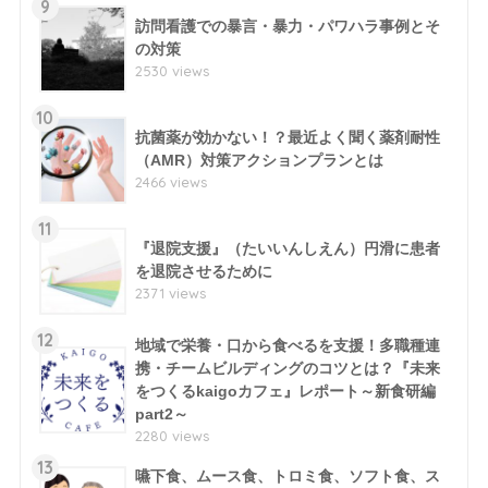
9
訪問看護での暴言・暴力・パワハラ事例とそ
の対策
2530 views
10
抗菌薬が効かない！？最近よく聞く薬剤耐性
（AMR）対策アクションプランとは
2466 views
11
『退院支援』（たいいんしえん）円滑に患者
を退院させるために
2371 views
12
地域で栄養・口から食べるを支援！多職種連
携・チームビルディングのコツとは？『未来
をつくるkaigoカフェ』レポート～新食研編
part2～
2280 views
13
嚥下食、ムース食、トロミ食、ソフト食、ス