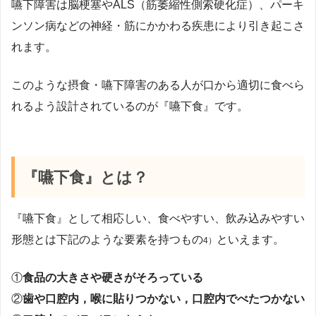
嚥下障害は脳梗塞やALS（筋萎縮性側索硬化症）、パーキ
ンソン病などの神経・筋にかかわる疾患により引き起こさ
れます。
このような摂食・嚥下障害のある人が口から適切に食べら
れるよう設計されているのが『嚥下食』です。
『嚥下食』とは？
『嚥下食』として相応しい、食べやすい、飲み込みやすい
形態とは下記のような要素を持つもの
といえます。
4）
①
食品の大きさや硬さがそろっている
②
歯や口腔内，喉に貼りつかない，口腔内でべたつかない