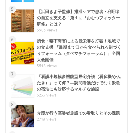
5
【浜田きよ子監修】排泄ケアで患者・利用者
の自立を支える！第１回『おむつフィッター
研修』とは？
3903 views
6
摂食・嚥下障害による低栄養を打破！地域で
の食支援 『最期まで口から食べられる街づく
りフォーラム（タベマチフォーラム）』全国
大会開催
3548 views
7
『看護小規模多機能型居宅介護（看多機/かん
たき）』って何？―訪問看護だけでなく緊急
の宿泊にも対応するマルチな施設
3233 views
8
介護が行う高齢者施設での看取りとその課題
2718 views