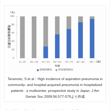
Teramoto, S et al：High incidence of aspiration pneumonia in
community- and hospital-acquired pneumonia in hospitalized
patients : a multicenter, prospective study in Japan. J Am
Geriatr Soc.2008;56:577-579より作成