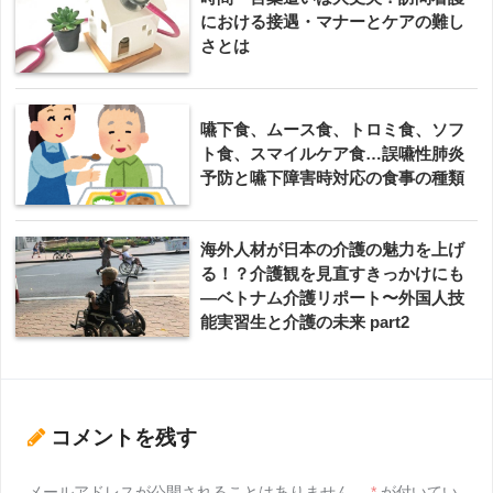
における接遇・マナーとケアの難し
さとは
嚥下食、ムース食、トロミ食、ソフ
ト食、スマイルケア食…誤嚥性肺炎
予防と嚥下障害時対応の食事の種類
海外人材が日本の介護の魅力を上げ
る！？介護観を見直すきっかけにも
―ベトナム介護リポート〜外国人技
能実習生と介護の未来 part2
コメントを残す
メールアドレスが公開されることはありません。
*
が付いてい