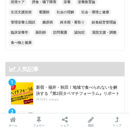
排泄ケア
摂食・嚥下障害
栄養
栄養教育論
生活支援技術
看護師
社会の理解
社会・環境と健康
管理栄養士国試
糖尿病
終末期・看取り
給食経営管理論
臨床栄養学
薬剤師
訪問看護
認知症
退院支援・調整
食べ物と健康
人気記事
1
新宿・福井・秋田！地域で食べられないを解
決する『第2回タベマチフォーラム』リポート
141045 views
2
ケアプランとの違いは？介護の基本となる
『介護過程』とは
ホーム
フォロー
シェア
国試
トップ
4676 views