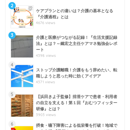
2
ケアプランとの違いは？介護の基本となる
『介護過程』とは
4676 views
3
介護と医療がつながる記録！『生活支援記録
法』とは？～鐵宏之主任ケアマネ勉強会レポ
ート
4398 views
4
ストップ介護離職！介護をもう辞めたい、転
職しようと思った時に効くアイデア
4371 views
5
【浜田きよ子監修】排泄ケアで患者・利用者
の自立を支える！第１回『おむつフィッター
研修』とは？
3903 views
6
摂食・嚥下障害による低栄養を打破！地域で