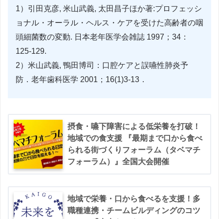
1）引田克彦, 米山武義, 太田昌子ほか著:プロフェッシ
ョナル・オーラル・ヘルス・ケアを受けた高齢者の咽
頭細菌数の変動. 日本老年医学会雑誌 1997；34：
125-129.
2）米山武義, 鴨田博司：口腔ケアと誤嚥性肺炎予
防．老年歯科医学 2001；16(1)3-13．
摂食・嚥下障害による低栄養を打破！
地域での食支援 『最期まで口から食べ
られる街づくりフォーラム（タベマチ
フォーラム）』全国大会開催
地域で栄養・口から食べるを支援！多
職種連携・チームビルディングのコツ