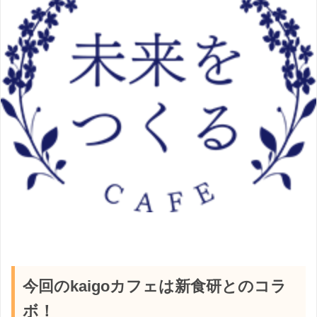
今回のkaigoカフェは新食研とのコラ
ボ！