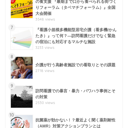
の食支援 『最期まで口から食べられる街づく
りフォーラム（タベマチフォーラム）』全国
大会開催
3548 views
7
『看護小規模多機能型居宅介護（看多機/かん
たき）』って何？―訪問看護だけでなく緊急
の宿泊にも対応するマルチな施設
3233 views
8
介護が行う高齢者施設での看取りとその課題
2718 views
9
訪問看護での暴言・暴力・パワハラ事例とそ
の対策
2530 views
10
抗菌薬が効かない！？最近よく聞く薬剤耐性
（AMR）対策アクションプランとは