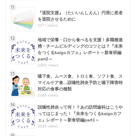
11
『退院支援』（たいいんしえん）円滑に患者
を退院させるために
2371 views
12
地域で栄養・口から食べるを支援！多職種連
携・チームビルディングのコツとは？『未来
をつくるkaigoカフェ』レポート～新食研編
part2～
2280 views
13
嚥下食、ムース食、トロミ食、ソフト食、ス
マイルケア食…誤嚥性肺炎予防と嚥下障害時
対応の食事の種類
2066 views
14
誤嚥性肺炎って何！？あの訪問歯科はこうや
ってはじまった！『未来をつくるkaigoカフ
ェ』レポート～新食研編part1～
2063 views
15