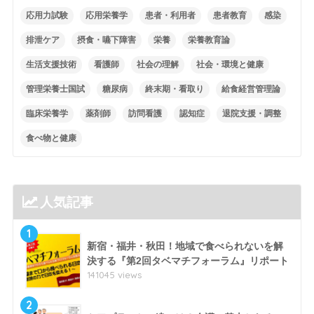
応用力試験
応用栄養学
患者・利用者
患者教育
感染
排泄ケア
摂食・嚥下障害
栄養
栄養教育論
生活支援技術
看護師
社会の理解
社会・環境と健康
管理栄養士国試
糖尿病
終末期・看取り
給食経営管理論
臨床栄養学
薬剤師
訪問看護
認知症
退院支援・調整
食べ物と健康
人気記事
1
新宿・福井・秋田！地域で食べられないを解
決する『第2回タベマチフォーラム』リポート
141045 views
2