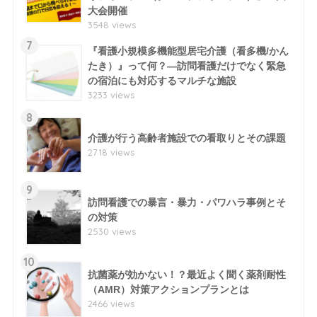
大会開催
3548 views
7
『看護小規模多機能型居宅介護（看多機/かん
たき）』って何？―訪問看護だけでなく緊急
の宿泊にも対応するマルチな施設
3233 views
8
介護が行う高齢者施設での看取りとその課題
2718 views
9
訪問看護での暴言・暴力・パワハラ事例とそ
の対策
2530 views
10
抗菌薬が効かない！？最近よく聞く薬剤耐性
（AMR）対策アクションプランとは
2466 views