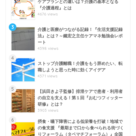
ケアプランとの違いは？介護の基本となる
『介護過程』とは
4676 views
3
介護と医療がつながる記録！『生活支援記録
法』とは？～鐵宏之主任ケアマネ勉強会レポ
ート
4398 views
4
ストップ介護離職！介護をもう辞めたい、転
職しようと思った時に効くアイデア
4371 views
5
【浜田きよ子監修】排泄ケアで患者・利用者
の自立を支える！第１回『おむつフィッター
研修』とは？
3903 views
6
摂食・嚥下障害による低栄養を打破！地域で
の食支援 『最期まで口から食べられる街づく
りフォーラム（タベマチフォーラム）』全国