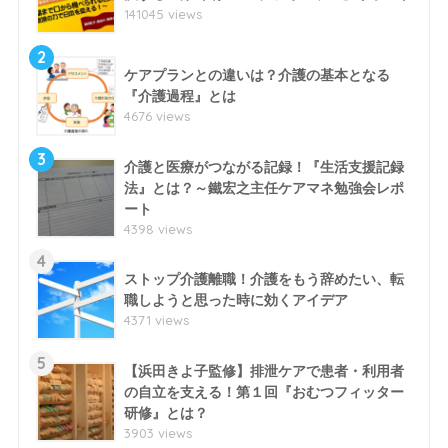
141045 views
2
ケアプランとの違いは？介護の基本となる
『介護過程』とは
4676 views
3
介護と医療がつながる記録！『生活支援記録
法』とは？～鐵宏之主任ケアマネ勉強会レポ
ート
4398 views
4
ストップ介護離職！介護をもう辞めたい、転
職しようと思った時に効くアイデア
4371 views
5
【浜田きよ子監修】排泄ケアで患者・利用者
の自立を支える！第１回『おむつフィッター
研修』とは？
3903 views