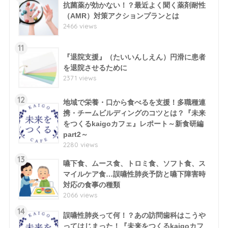
抗菌薬が効かない！？最近よく聞く薬剤耐性
（AMR）対策アクションプランとは
2466 views
11
『退院支援』（たいいんしえん）円滑に患者
を退院させるために
2371 views
12
地域で栄養・口から食べるを支援！多職種連
携・チームビルディングのコツとは？『未来
をつくるkaigoカフェ』レポート～新食研編
part2～
2280 views
13
嚥下食、ムース食、トロミ食、ソフト食、ス
マイルケア食…誤嚥性肺炎予防と嚥下障害時
対応の食事の種類
2066 views
14
誤嚥性肺炎って何！？あの訪問歯科はこうや
ってはじまった！『未来をつくるkaigoカフ