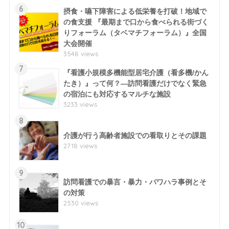
6
摂食・嚥下障害による低栄養を打破！地域で
の食支援 『最期まで口から食べられる街づく
りフォーラム（タベマチフォーラム）』全国
大会開催
3548 views
7
『看護小規模多機能型居宅介護（看多機/かん
たき）』って何？―訪問看護だけでなく緊急
の宿泊にも対応するマルチな施設
3233 views
8
介護が行う高齢者施設での看取りとその課題
2718 views
9
訪問看護での暴言・暴力・パワハラ事例とそ
の対策
2530 views
10