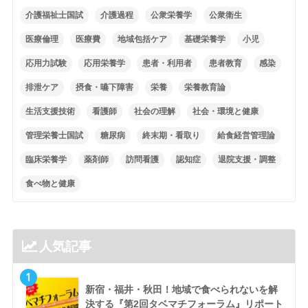
介護福祉士国試
介護過程
公衆栄養学
公衆衛生
医療倫理
医療費
地域包括ケア
基礎栄養学
小児
応用力試験
応用栄養学
患者・利用者
患者教育
感染
排泄ケア
摂食・嚥下障害
栄養
栄養教育論
生活支援技術
看護師
社会の理解
社会・環境と健康
管理栄養士国試
糖尿病
終末期・看取り
給食経営管理論
臨床栄養学
薬剤師
訪問看護
認知症
退院支援・調整
食べ物と健康
人気記事
1
新宿・福井・秋田！地域で食べられないを解
決する『第2回タベマチフォーラム』リポート