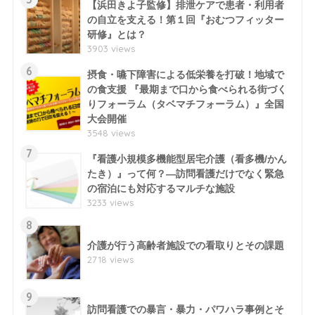
【浜田きよ子監修】排泄ケアで患者・利用者
の自立を支える！第１回『おむつフィッター
研修』とは？
3903 views
6
摂食・嚥下障害による低栄養を打破！地域で
の食支援 『最期まで口から食べられる街づく
りフォーラム（タベマチフォーラム）』全国
大会開催
3548 views
7
『看護小規模多機能型居宅介護（看多機/かん
たき）』って何？―訪問看護だけでなく緊急
の宿泊にも対応するマルチな施設
3233 views
8
介護が行う高齢者施設での看取りとその課題
2718 views
9
訪問看護での暴言・暴力・パワハラ事例とそ