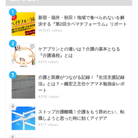
1
新宿・福井・秋田！地域で食べられないを解
決する『第2回タベマチフォーラム』リポート
141045 views
2
ケアプランとの違いは？介護の基本となる
『介護過程』とは
4676 views
3
介護と医療がつながる記録！『生活支援記録
法』とは？～鐵宏之主任ケアマネ勉強会レポ
ート
4398 views
4
ストップ介護離職！介護をもう辞めたい、転
職しようと思った時に効くアイデア
4371 views
5