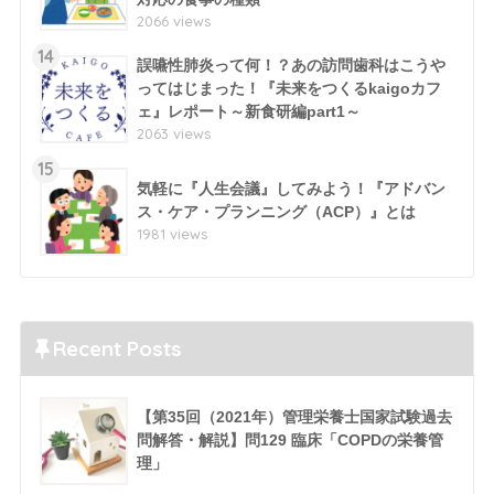
2066 views
14
誤嚥性肺炎って何！？あの訪問歯科はこうや
ってはじまった！『未来をつくるkaigoカフ
ェ』レポート～新食研編part1～
2063 views
15
気軽に『人生会議』してみよう！『アドバン
ス・ケア・プランニング（ACP）』とは
1981 views
Recent Posts
【第35回（2021年）管理栄養士国家試験過去
問解答・解説】問129 臨床「COPDの栄養管
理」