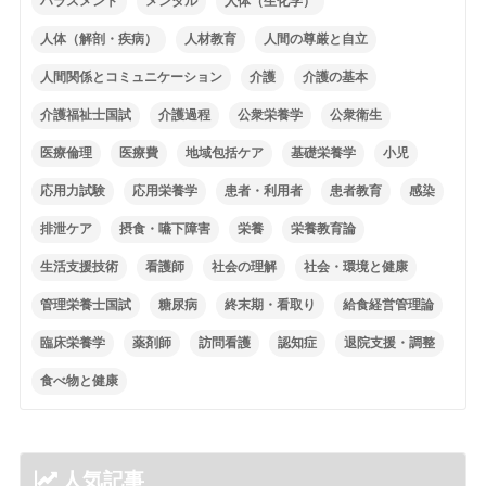
ハラスメント
メンタル
人体（生化学）
人体（解剖・疾病）
人材教育
人間の尊厳と自立
人間関係とコミュニケーション
介護
介護の基本
介護福祉士国試
介護過程
公衆栄養学
公衆衛生
医療倫理
医療費
地域包括ケア
基礎栄養学
小児
応用力試験
応用栄養学
患者・利用者
患者教育
感染
排泄ケア
摂食・嚥下障害
栄養
栄養教育論
生活支援技術
看護師
社会の理解
社会・環境と健康
管理栄養士国試
糖尿病
終末期・看取り
給食経営管理論
臨床栄養学
薬剤師
訪問看護
認知症
退院支援・調整
食べ物と健康
人気記事