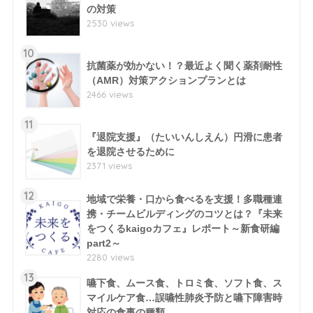
の対策
2530 views
10
抗菌薬が効かない！？最近よく聞く薬剤耐性
（AMR）対策アクションプランとは
2466 views
11
『退院支援』（たいいんしえん）円滑に患者
を退院させるために
2371 views
12
地域で栄養・口から食べるを支援！多職種連
携・チームビルディングのコツとは？『未来
をつくるkaigoカフェ』レポート～新食研編
part2～
2280 views
13
嚥下食、ムース食、トロミ食、ソフト食、ス
マイルケア食…誤嚥性肺炎予防と嚥下障害時
対応の食事の種類