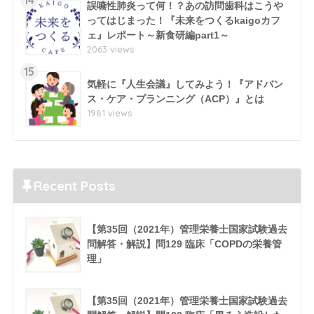
14
誤嚥性肺炎って何！？あの訪問歯科はこうや
ってはじまった！『未来をつくるkaigoカフ
ェ』レポート～新食研編part1～
2063 views
15
気軽に『人生会議』してみよう！『アドバン
ス・ケア・プランニング（ACP）』とは
1981 views
Recent Posts
【第35回（2021年）管理栄養士国家試験過去
問解答・解説】問129 臨床「COPDの栄養管
理」
【第35回（2021年）管理栄養士国家試験過去