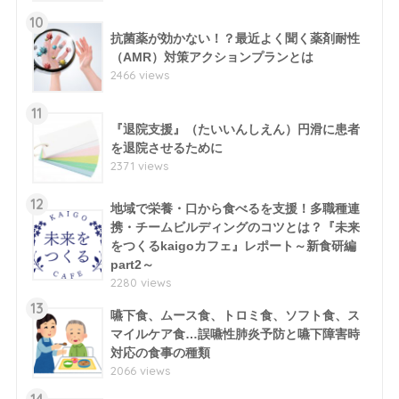
10
抗菌薬が効かない！？最近よく聞く薬剤耐性
（AMR）対策アクションプランとは
2466 views
11
『退院支援』（たいいんしえん）円滑に患者
を退院させるために
2371 views
12
地域で栄養・口から食べるを支援！多職種連
携・チームビルディングのコツとは？『未来
をつくるkaigoカフェ』レポート～新食研編
part2～
2280 views
13
嚥下食、ムース食、トロミ食、ソフト食、ス
マイルケア食…誤嚥性肺炎予防と嚥下障害時
対応の食事の種類
2066 views