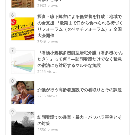
3903 views
6
摂食・嚥下障害による低栄養を打破！地域で
の食支援 『最期まで口から食べられる街づく
りフォーラム（タベマチフォーラム）』全国
大会開催
3548 views
7
『看護小規模多機能型居宅介護（看多機/かん
たき）』って何？―訪問看護だけでなく緊急
の宿泊にも対応するマルチな施設
3233 views
8
介護が行う高齢者施設での看取りとその課題
2718 views
9
訪問看護での暴言・暴力・パワハラ事例とそ
の対策
2530 views