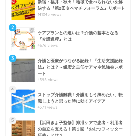
新宿・福井・秋田！地域で食べられないを解
決する『第2回タベマチフォーラム』リポート
141045 views
2
ケアプランとの違いは？介護の基本となる
『介護過程』とは
4676 views
3
介護と医療がつながる記録！『生活支援記録
法』とは？～鐵宏之主任ケアマネ勉強会レポ
ート
4398 views
4
ストップ介護離職！介護をもう辞めたい、転
職しようと思った時に効くアイデア
4371 views
5
【浜田きよ子監修】排泄ケアで患者・利用者
の自立を支える！第１回『おむつフィッター
研修』とは？