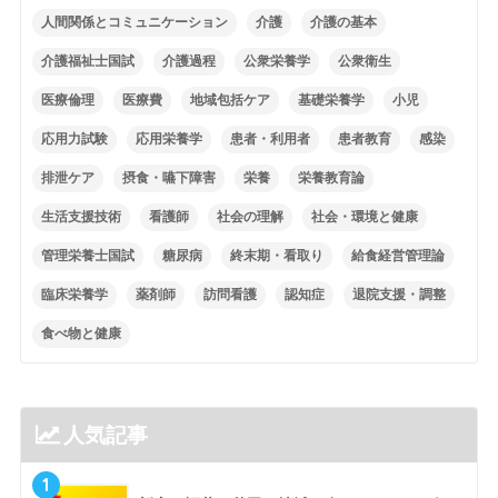
人間関係とコミュニケーション
介護
介護の基本
介護福祉士国試
介護過程
公衆栄養学
公衆衛生
医療倫理
医療費
地域包括ケア
基礎栄養学
小児
応用力試験
応用栄養学
患者・利用者
患者教育
感染
排泄ケア
摂食・嚥下障害
栄養
栄養教育論
生活支援技術
看護師
社会の理解
社会・環境と健康
管理栄養士国試
糖尿病
終末期・看取り
給食経営管理論
臨床栄養学
薬剤師
訪問看護
認知症
退院支援・調整
食べ物と健康
人気記事
1