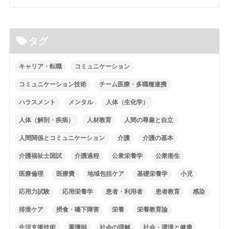
タグ
キャリア・転職
コミュニケーション
コミュニケーション技術
チーム医療・多職種連携
ハラスメント
メンタル
人体（生化学）
人体（解剖・疾病）
人材教育
人間の尊厳と自立
人間関係とコミュニケーション
介護
介護の基本
介護福祉士国試
介護過程
公衆栄養学
公衆衛生
医療倫理
医療費
地域包括ケア
基礎栄養学
小児
応用力試験
応用栄養学
患者・利用者
患者教育
感染
排泄ケア
摂食・嚥下障害
栄養
栄養教育論
生活支援技術
看護師
社会の理解
社会・環境と健康