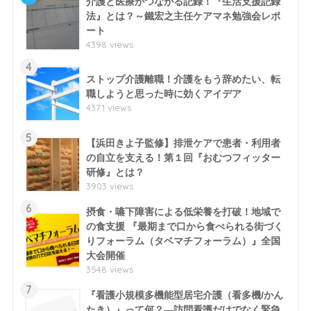
介護と医療がつながる記録！『生活支援記録
法』とは？～鐵宏之主任ケアマネ勉強会レポ
ート
4398 views
4
ストップ介護離職！介護をもう辞めたい、転
職しようと思った時に効くアイデア
4371 views
5
【浜田きよ子監修】排泄ケアで患者・利用者
の自立を支える！第１回『おむつフィッター
研修』とは？
3903 views
6
摂食・嚥下障害による低栄養を打破！地域で
の食支援 『最期まで口から食べられる街づく
りフォーラム（タベマチフォーラム）』全国
大会開催
3548 views
7
『看護小規模多機能型居宅介護（看多機/かん
たき）』って何？―訪問看護だけでなく緊急