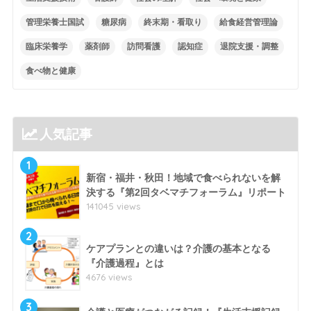
管理栄養士国試
糖尿病
終末期・看取り
給食経営管理論
臨床栄養学
薬剤師
訪問看護
認知症
退院支援・調整
食べ物と健康
人気記事
1
新宿・福井・秋田！地域で食べられないを解
決する『第2回タベマチフォーラム』リポート
141045 views
2
ケアプランとの違いは？介護の基本となる
『介護過程』とは
4676 views
3