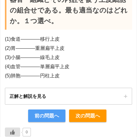
の組合せである。最も適当なのはどれ
か。１つ選べ。
(1)食道――――移行上皮
(2)胃――――重層扁平上皮
(3)小腸――――線毛上皮
(4)血管――――単層扁平上皮
(5)肺胞――――円柱上皮
正解と解説を見る
正解：4
前の問題へ
次の問題へ
【解説】
0