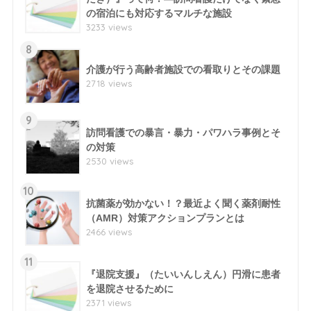
の宿泊にも対応するマルチな施設
3233 views
8
介護が行う高齢者施設での看取りとその課題
2718 views
9
訪問看護での暴言・暴力・パワハラ事例とそ
の対策
2530 views
10
抗菌薬が効かない！？最近よく聞く薬剤耐性
（AMR）対策アクションプランとは
2466 views
11
『退院支援』（たいいんしえん）円滑に患者
を退院させるために
2371 views