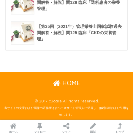
問解答・解説】問126 臨床「透析患者の栄養
管理」
【第35回（2021年）管理栄養士国家試験過去
問解答・解説】問125 臨床「CKDの栄養管
理」
HOME
© 2017 cucare All rights reserved.
当サイトの文章および画像の著作権はすべて当サイト管理人に帰属し、無断転載および引用を
禁じます。
ホーム
フォロー
シェア
国試
トップ