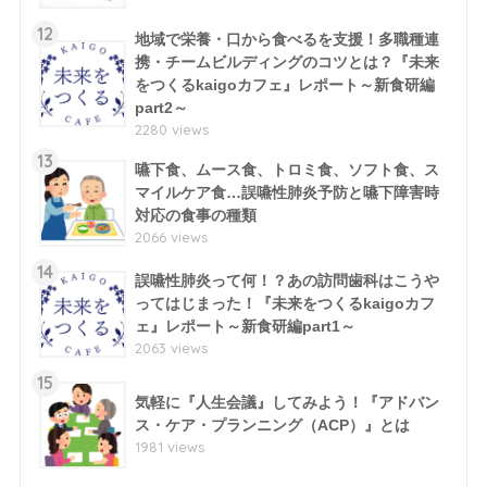
12
地域で栄養・口から食べるを支援！多職種連
携・チームビルディングのコツとは？『未来
をつくるkaigoカフェ』レポート～新食研編
part2～
2280 views
13
嚥下食、ムース食、トロミ食、ソフト食、ス
マイルケア食…誤嚥性肺炎予防と嚥下障害時
対応の食事の種類
2066 views
14
誤嚥性肺炎って何！？あの訪問歯科はこうや
ってはじまった！『未来をつくるkaigoカフ
ェ』レポート～新食研編part1～
2063 views
15
気軽に『人生会議』してみよう！『アドバン
ス・ケア・プランニング（ACP）』とは
1981 views