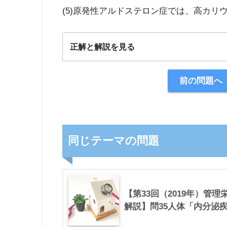
(5)原発性アルドステロン症では、高カリ
正解と解説を見る
正解：3
前の問題へ
【解説】
同じテーマの問題
【第33回（2019年）管
解説】問35人体「内分泌