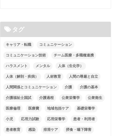
タグ
キャリア・転職
コミュニケーション
コミュニケーション技術
チーム医療・多職種連携
ハラスメント
メンタル
人体（生化学）
人体（解剖・疾病）
人材教育
人間の尊厳と自立
人間関係とコミュニケーション
介護
介護の基本
介護福祉士国試
介護過程
公衆栄養学
公衆衛生
医療倫理
医療費
地域包括ケア
基礎栄養学
小児
応用力試験
応用栄養学
患者・利用者
患者教育
感染
排泄ケア
摂食・嚥下障害