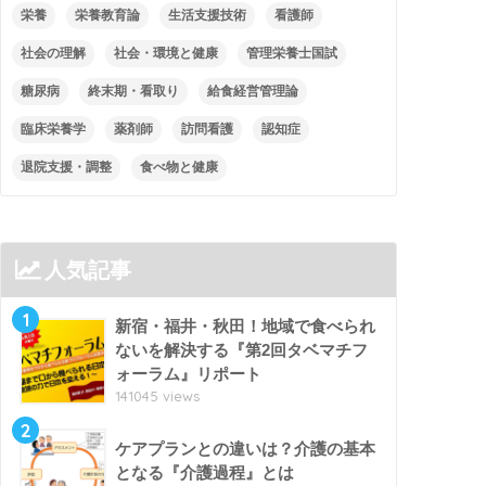
栄養
栄養教育論
生活支援技術
看護師
社会の理解
社会・環境と健康
管理栄養士国試
糖尿病
終末期・看取り
給食経営管理論
臨床栄養学
薬剤師
訪問看護
認知症
退院支援・調整
食べ物と健康
人気記事
1
新宿・福井・秋田！地域で食べられ
ないを解決する『第2回タベマチフ
ォーラム』リポート
141045 views
2
ケアプランとの違いは？介護の基本
となる『介護過程』とは