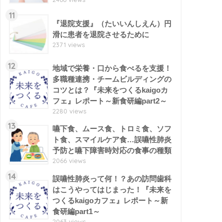
11
『退院支援』（たいいんしえん）円
滑に患者を退院させるために
2371 views
12
地域で栄養・口から食べるを支援！
多職種連携・チームビルディングの
コツとは？『未来をつくるkaigoカ
フェ』レポート～新食研編part2～
2280 views
13
嚥下食、ムース食、トロミ食、ソフ
ト食、スマイルケア食…誤嚥性肺炎
予防と嚥下障害時対応の食事の種類
2066 views
14
誤嚥性肺炎って何！？あの訪問歯科
はこうやってはじまった！『未来を
つくるkaigoカフェ』レポート～新
食研編part1～
2063 views