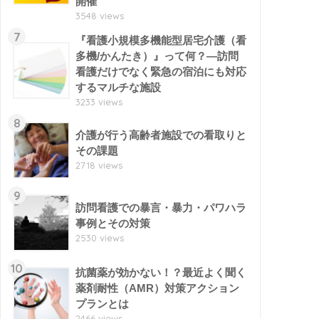
開催
3548 views
7
『看護小規模多機能型居宅介護（看
多機/かんたき）』って何？―訪問
看護だけでなく緊急の宿泊にも対応
するマルチな施設
3233 views
8
介護が行う高齢者施設での看取りと
その課題
2718 views
9
訪問看護での暴言・暴力・パワハラ
事例とその対策
2530 views
10
抗菌薬が効かない！？最近よく聞く
薬剤耐性（AMR）対策アクション
プランとは
2466 views