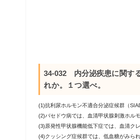
34-032 内分泌疾患に関
れか。１つ選べ。
(1)抗利尿ホルモン不適合分泌症候群（SI
(2)バセドウ病では、血清甲状腺刺激ホル
(3)原発性甲状腺機能低下症では、血清ク
(4)クッシング症候群では、低血糖がみら