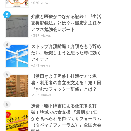
4676 views
3
介護と医療がつながる記録！『生活
支援記録法』とは？～鐵宏之主任ケ
アマネ勉強会レポート
4398 views
4
ストップ介護離職！介護をもう辞め
たい、転職しようと思った時に効く
アイデア
4371 views
5
【浜田きよ子監修】排泄ケアで患
者・利用者の自立を支える！第１回
『おむつフィッター研修』とは？
3903 views
6
摂食・嚥下障害による低栄養を打
破！地域での食支援 『最期まで口
から食べられる街づくりフォーラム
（タベマチフォーラム）』全国大会