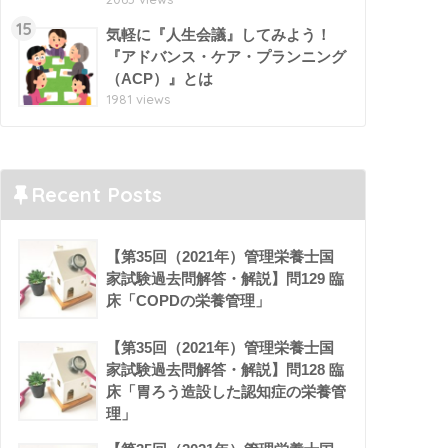
15
気軽に『人生会議』してみよう！
『アドバンス・ケア・プランニング
（ACP）』とは
1981 views
Recent Posts
【第35回（2021年）管理栄養士国
家試験過去問解答・解説】問129 臨
床「COPDの栄養管理」
【第35回（2021年）管理栄養士国
家試験過去問解答・解説】問128 臨
床「胃ろう造設した認知症の栄養管
理」