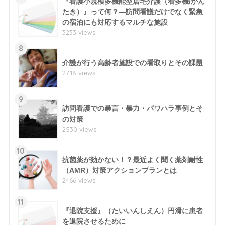
『看護小規模多機能型居宅介護（看多機/かん
たき）』って何？―訪問看護だけでなく緊急
の宿泊にも対応するマルチな施設
3233 views
8
介護が行う高齢者施設での看取りとその課題
2718 views
9
訪問看護での暴言・暴力・パワハラ事例とそ
の対策
2530 views
10
抗菌薬が効かない！？最近よく聞く薬剤耐性
（AMR）対策アクションプランとは
2466 views
11
『退院支援』（たいいんしえん）円滑に患者
を退院させるために