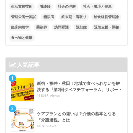
生活支援技術
看護師
社会の理解
社会・環境と健康
管理栄養士国試
糖尿病
終末期・看取り
給食経営管理論
臨床栄養学
薬剤師
訪問看護
認知症
退院支援・調整
食べ物と健康
人気記事
1
新宿・福井・秋田！地域で食べられないを解
決する『第2回タベマチフォーラム』リポート
141045 views
2
ケアプランとの違いは？介護の基本となる
『介護過程』とは
4676 views