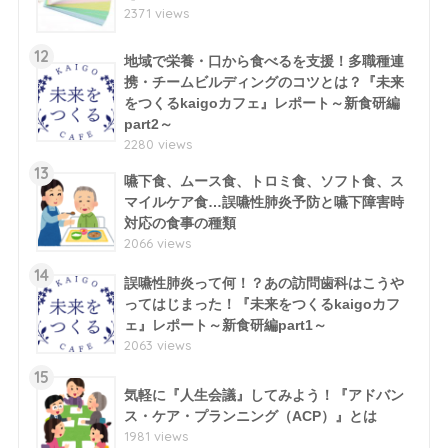
2371 views
12
地域で栄養・口から食べるを支援！多職種連
携・チームビルディングのコツとは？『未来
をつくるkaigoカフェ』レポート～新食研編
part2～
2280 views
13
嚥下食、ムース食、トロミ食、ソフト食、ス
マイルケア食…誤嚥性肺炎予防と嚥下障害時
対応の食事の種類
2066 views
14
誤嚥性肺炎って何！？あの訪問歯科はこうや
ってはじまった！『未来をつくるkaigoカフ
ェ』レポート～新食研編part1～
2063 views
15
気軽に『人生会議』してみよう！『アドバン
ス・ケア・プランニング（ACP）』とは
1981 views