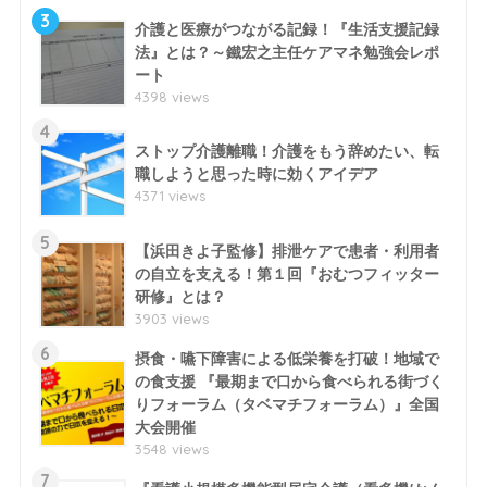
3
介護と医療がつながる記録！『生活支援記録
法』とは？～鐵宏之主任ケアマネ勉強会レポ
ート
4398 views
4
ストップ介護離職！介護をもう辞めたい、転
職しようと思った時に効くアイデア
4371 views
5
【浜田きよ子監修】排泄ケアで患者・利用者
の自立を支える！第１回『おむつフィッター
研修』とは？
3903 views
6
摂食・嚥下障害による低栄養を打破！地域で
の食支援 『最期まで口から食べられる街づく
りフォーラム（タベマチフォーラム）』全国
大会開催
3548 views
7