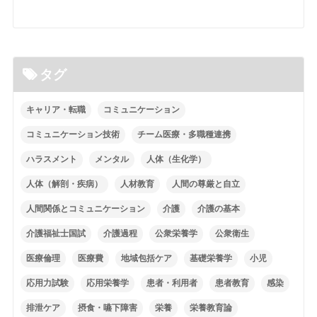
タグ
キャリア・転職
コミュニケーション
コミュニケーション技術
チーム医療・多職種連携
ハラスメント
メンタル
人体（生化学）
人体（解剖・疾病）
人材教育
人間の尊厳と自立
人間関係とコミュニケーション
介護
介護の基本
介護福祉士国試
介護過程
公衆栄養学
公衆衛生
医療倫理
医療費
地域包括ケア
基礎栄養学
小児
応用力試験
応用栄養学
患者・利用者
患者教育
感染
排泄ケア
摂食・嚥下障害
栄養
栄養教育論