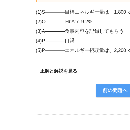
(1)S――――目標エネルギー量は、1,800 kc
(2)O――――HbA1c 9.2%
(3)A――――食事内容を記録してもらう
(4)P――――口渇
(5)P――――エネルギー摂取量は、2,200 kc
正解と解説を見る
正解：2
前の問題へ
【解説】