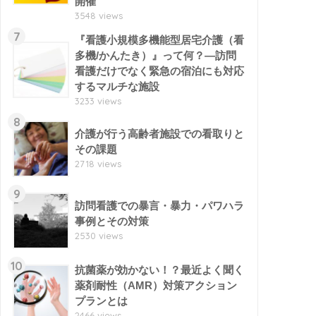
開催
3548 views
7
『看護小規模多機能型居宅介護（看
多機/かんたき）』って何？―訪問
看護だけでなく緊急の宿泊にも対応
するマルチな施設
3233 views
8
介護が行う高齢者施設での看取りと
その課題
2718 views
9
訪問看護での暴言・暴力・パワハラ
事例とその対策
2530 views
10
抗菌薬が効かない！？最近よく聞く
薬剤耐性（AMR）対策アクション
プランとは
2466 views