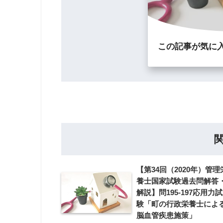
この記事が気に
【第34回（2020年）管理
養士国家試験過去問解答
解説】問195-197応用力試
験「町の行政栄養士によ
脳血管疾患施策」