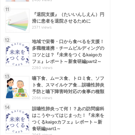
11
『退院支援』（たいいんしえん）円
滑に患者を退院させるために
2371 views
12
地域で栄養・口から食べるを支援！
多職種連携・チームビルディングの
コツとは？『未来をつくるkaigoカ
フェ』レポート～新食研編part2～
2280 views
13
嚥下食、ムース食、トロミ食、ソフ
ト食、スマイルケア食…誤嚥性肺炎
予防と嚥下障害時対応の食事の種類
2066 views
14
誤嚥性肺炎って何！？あの訪問歯科
はこうやってはじまった！『未来を
つくるkaigoカフェ』レポート～新
食研編part1～
2063 views