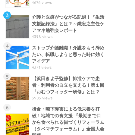
4676 views
3
介護と医療がつながる記録！『生活
支援記録法』とは？～鐵宏之主任ケ
アマネ勉強会レポート
4398 views
4
ストップ介護離職！介護をもう辞め
たい、転職しようと思った時に効く
アイデア
4371 views
5
【浜田きよ子監修】排泄ケアで患
者・利用者の自立を支える！第１回
『おむつフィッター研修』とは？
3903 views
6
摂食・嚥下障害による低栄養を打
破！地域での食支援 『最期まで口
から食べられる街づくりフォーラム
（タベマチフォーラム）』全国大会