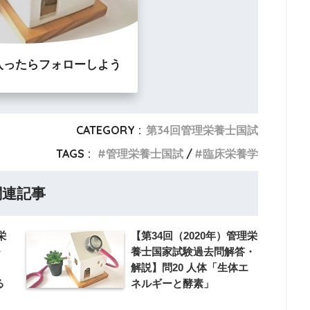
入ったらフォローしよう
CATEGORY :
第34回管理栄養士国試
TAGS :
管理栄養士国試
臨床栄養学
関連記事
栄
【第34回（2020年）管理栄
・
養士国家試験過去問解答・
解説】問20 人体「生体エ
る
ネルギーと酵素」