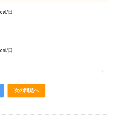
al/日
al/日
次の問題へ