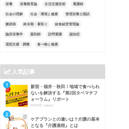
栄養
栄養教育論
生活支援技術
看護師
社会の理解
社会・環境と健康
管理栄養士国試
糖尿病
終末期・看取り
給食経営管理論
臨床栄養学
薬剤師
訪問看護
認知症
退院支援・調整
食べ物と健康
人気記事
1
新宿・福井・秋田！地域で食べられ
ないを解決する『第2回タベマチフ
ォーラム』リポート
141045 views
2
ケアプランとの違いは？介護の基本
となる『介護過程』とは