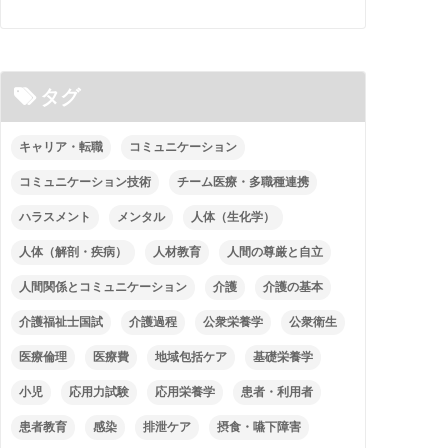
タグ
キャリア・転職
コミュニケーション
コミュニケーション技術
チーム医療・多職種連携
ハラスメント
メンタル
人体（生化学）
人体（解剖・疾病）
人材教育
人間の尊厳と自立
人間関係とコミュニケーション
介護
介護の基本
介護福祉士国試
介護過程
公衆栄養学
公衆衛生
医療倫理
医療費
地域包括ケア
基礎栄養学
小児
応用力試験
応用栄養学
患者・利用者
患者教育
感染
排泄ケア
摂食・嚥下障害