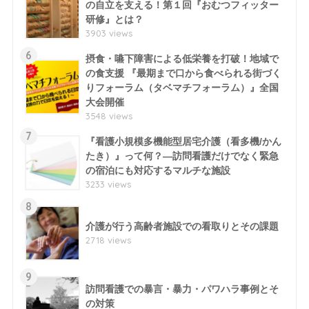
の自立を支える！第１回『おむつフィッター
研修』とは？
3903 views
6
摂食・嚥下障害による低栄養を打破！地域で
の食支援 『最期まで口から食べられる街づく
りフォーラム（タベマチフォーラム）』全国
大会開催
3548 views
7
『看護小規模多機能型居宅介護（看多機/かん
たき）』って何？―訪問看護だけでなく緊急
の宿泊にも対応するマルチな施設
3233 views
8
介護が行う高齢者施設での看取りとその課題
2718 views
9
訪問看護での暴言・暴力・パワハラ事例とそ
の対策