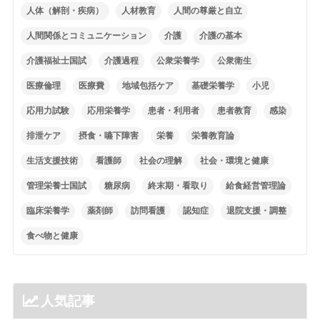
人体（解剖・疾病）
人材教育
人間の尊厳と自立
人間関係とコミュニケーション
介護
介護の基本
介護福祉士国試
介護過程
公衆栄養学
公衆衛生
医療倫理
医療費
地域包括ケア
基礎栄養学
小児
応用力試験
応用栄養学
患者・利用者
患者教育
感染
排泄ケア
摂食・嚥下障害
栄養
栄養教育論
生活支援技術
看護師
社会の理解
社会・環境と健康
管理栄養士国試
糖尿病
終末期・看取り
給食経営管理論
臨床栄養学
薬剤師
訪問看護
認知症
退院支援・調整
食べ物と健康
人気記事