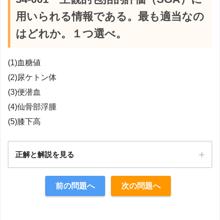
用いられる情報である。最も適当なの
はどれか。１つ選べ。
(1)血糖値
(2)尿ケトン体
(3)便潜血
(4)仙骨部浮腫
(5)膝下高
正解と解説を見る
正解：4
前の問題へ
次の問題へ
【解説】