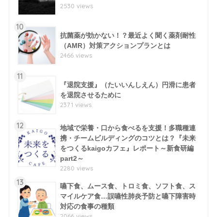
2530 views
10
抗菌薬が効かない！？最近よく聞く薬剤耐性
（AMR）対策アクションプランとは
2466 views
11
『退院支援』（たいいんしえん）円滑に患者
を退院させるために
2371 views
12
地域で栄養・口から食べるを支援！多職種連
携・チームビルディングのコツとは？『未来
をつくるkaigoカフェ』レポート～新食研編
part2～
2280 views
13
嚥下食、ムース食、トロミ食、ソフト食、ス
マイルケア食…誤嚥性肺炎予防と嚥下障害時
対応の食事の種類
2066 views