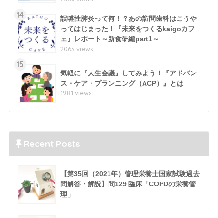
14
誤嚥性肺炎って何！？あの訪問歯科はこうや
ってはじまった！『未来をつくるkaigoカフ
ェ』レポート～新食研編part1～
2063 views
15
気軽に『人生会議』してみよう！『アドバン
ス・ケア・プランニング（ACP）』とは
1981 views
Recent Posts
【第35回（2021年）管理栄養士国家試験過去
問解答・解説】問129 臨床「COPDの栄養管
理」