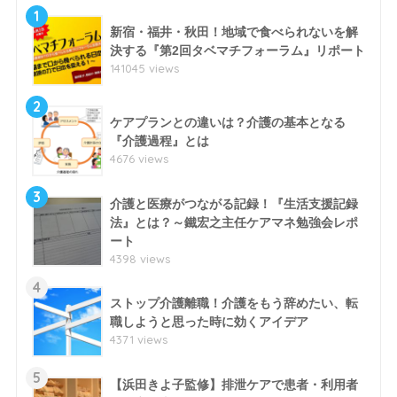
1
新宿・福井・秋田！地域で食べられないを解
決する『第2回タベマチフォーラム』リポート
141045 views
2
ケアプランとの違いは？介護の基本となる
『介護過程』とは
4676 views
3
介護と医療がつながる記録！『生活支援記録
法』とは？～鐵宏之主任ケアマネ勉強会レポ
ート
4398 views
4
ストップ介護離職！介護をもう辞めたい、転
職しようと思った時に効くアイデア
4371 views
5
【浜田きよ子監修】排泄ケアで患者・利用者