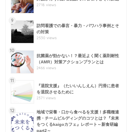
2718 views
9
訪問看護での暴言・暴力・パワハラ事例とそ
の対策
2530 views
10
抗菌薬が効かない！？最近よく聞く薬剤耐性
（AMR）対策アクションプランとは
2466 views
11
『退院支援』（たいいんしえん）円滑に患者
を退院させるために
2371 views
12
地域で栄養・口から食べるを支援！多職種連
携・チームビルディングのコツとは？『未来
をつくるkaigoカフェ』レポート～新食研編
part2～