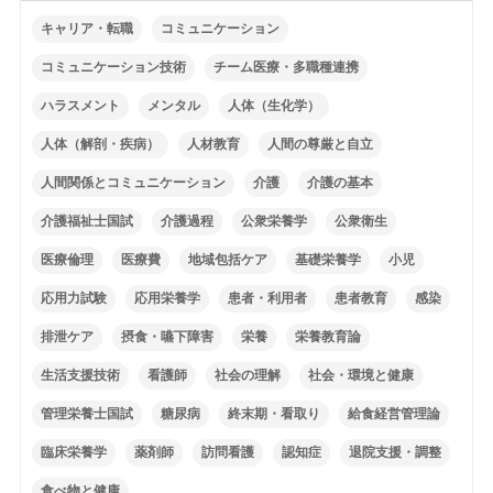
キャリア・転職
コミュニケーション
コミュニケーション技術
チーム医療・多職種連携
ハラスメント
メンタル
人体（生化学）
人体（解剖・疾病）
人材教育
人間の尊厳と自立
人間関係とコミュニケーション
介護
介護の基本
介護福祉士国試
介護過程
公衆栄養学
公衆衛生
医療倫理
医療費
地域包括ケア
基礎栄養学
小児
応用力試験
応用栄養学
患者・利用者
患者教育
感染
排泄ケア
摂食・嚥下障害
栄養
栄養教育論
生活支援技術
看護師
社会の理解
社会・環境と健康
管理栄養士国試
糖尿病
終末期・看取り
給食経営管理論
臨床栄養学
薬剤師
訪問看護
認知症
退院支援・調整
食べ物と健康