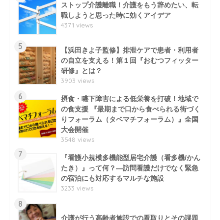
ストップ介護離職！介護をもう辞めたい、転
職しようと思った時に効くアイデア
4371 views
5
【浜田きよ子監修】排泄ケアで患者・利用者
の自立を支える！第１回『おむつフィッター
研修』とは？
3903 views
6
摂食・嚥下障害による低栄養を打破！地域で
の食支援 『最期まで口から食べられる街づく
りフォーラム（タベマチフォーラム）』全国
大会開催
3548 views
7
『看護小規模多機能型居宅介護（看多機/かん
たき）』って何？―訪問看護だけでなく緊急
の宿泊にも対応するマルチな施設
3233 views
8
介護が行う高齢者施設での看取りとその課題