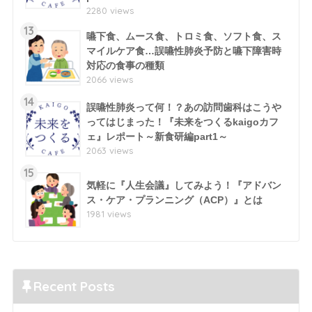
2280 views
13
嚥下食、ムース食、トロミ食、ソフト食、ス
マイルケア食…誤嚥性肺炎予防と嚥下障害時
対応の食事の種類
2066 views
14
誤嚥性肺炎って何！？あの訪問歯科はこうや
ってはじまった！『未来をつくるkaigoカフ
ェ』レポート～新食研編part1～
2063 views
15
気軽に『人生会議』してみよう！『アドバン
ス・ケア・プランニング（ACP）』とは
1981 views
Recent Posts