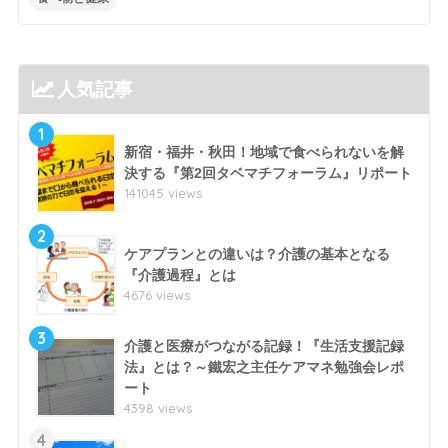
人気記事
1
新宿・福井・秋田！地域で食べられないを解
決する『第2回タベマチフォーラム』リポート
141045 views
2
ケアプランとの違いは？介護の基本となる
『介護過程』とは
4676 views
3
介護と医療がつながる記録！『生活支援記録
法』とは？～鐵宏之主任ケアマネ勉強会レポ
ート
4398 views
4