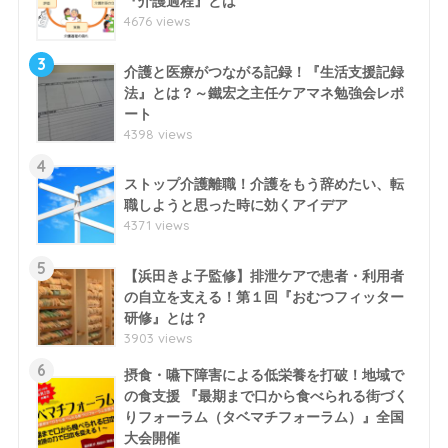
『介護過程』とは
4676 views
3
介護と医療がつながる記録！『生活支援記録
法』とは？～鐵宏之主任ケアマネ勉強会レポ
ート
4398 views
4
ストップ介護離職！介護をもう辞めたい、転
職しようと思った時に効くアイデア
4371 views
5
【浜田きよ子監修】排泄ケアで患者・利用者
の自立を支える！第１回『おむつフィッター
研修』とは？
3903 views
6
摂食・嚥下障害による低栄養を打破！地域で
の食支援 『最期まで口から食べられる街づく
りフォーラム（タベマチフォーラム）』全国
大会開催