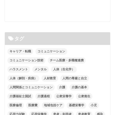
タグ
キャリア・転職
コミュニケーション
コミュニケーション技術
チーム医療・多職種連携
ハラスメント
メンタル
人体（生化学）
人体（解剖・疾病）
人材教育
人間の尊厳と自立
人間関係とコミュニケーション
介護
介護の基本
介護福祉士国試
介護過程
公衆栄養学
公衆衛生
医療倫理
医療費
地域包括ケア
基礎栄養学
小児
応用力試験
応用栄養学
患者・利用者
患者教育
感染