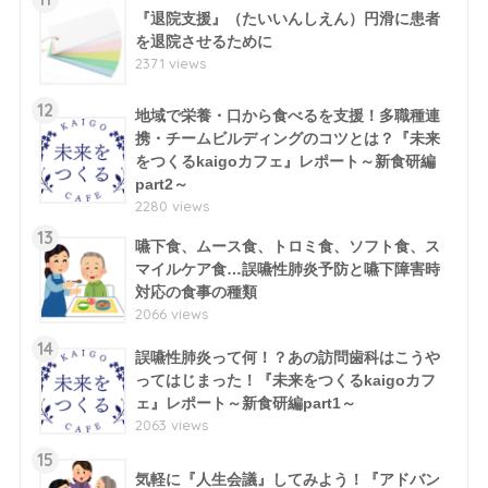
『退院支援』（たいいんしえん）円滑に患者
を退院させるために
2371 views
12
地域で栄養・口から食べるを支援！多職種連
携・チームビルディングのコツとは？『未来
をつくるkaigoカフェ』レポート～新食研編
part2～
2280 views
13
嚥下食、ムース食、トロミ食、ソフト食、ス
マイルケア食…誤嚥性肺炎予防と嚥下障害時
対応の食事の種類
2066 views
14
誤嚥性肺炎って何！？あの訪問歯科はこうや
ってはじまった！『未来をつくるkaigoカフ
ェ』レポート～新食研編part1～
2063 views
15
気軽に『人生会議』してみよう！『アドバン