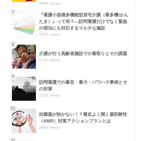
3548 views
7
『看護小規模多機能型居宅介護（看多機/かん
たき）』って何？―訪問看護だけでなく緊急
の宿泊にも対応するマルチな施設
3233 views
8
介護が行う高齢者施設での看取りとその課題
2718 views
9
訪問看護での暴言・暴力・パワハラ事例とそ
の対策
2530 views
10
抗菌薬が効かない！？最近よく聞く薬剤耐性
（AMR）対策アクションプランとは
2466 views
11