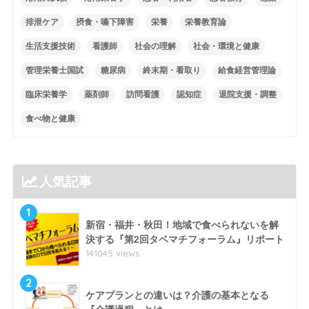
排泄ケア
摂食・嚥下障害
栄養
栄養教育論
生活支援技術
看護師
社会の理解
社会・環境と健康
管理栄養士国試
糖尿病
終末期・看取り
給食経営管理論
臨床栄養学
薬剤師
訪問看護
認知症
退院支援・調整
食べ物と健康
人気記事
1
新宿・福井・秋田！地域で食べられないを解
決する『第2回タベマチフォーラム』リポート
141045 views
2
ケアプランとの違いは？介護の基本となる