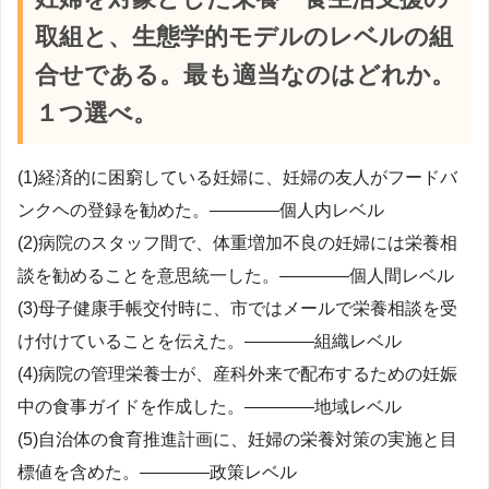
取組と、生態学的モデルのレベルの組
合せである。最も適当なのはどれか。
１つ選べ。
(1)経済的に困窮している妊婦に、妊婦の友人がフードバ
ンクヘの登録を勧めた。――――個人内レベル
(2)病院のスタッフ間で、体重増加不良の妊婦には栄養相
談を勧めることを意思統一した。――――個人間レベル
(3)母子健康手帳交付時に、市ではメールで栄養相談を受
け付けていることを伝えた。――――組織レベル
(4)病院の管理栄養士が、産科外来で配布するための妊娠
中の食事ガイドを作成した。――――地域レベル
(5)自治体の食育推進計画に、妊婦の栄養対策の実施と目
標値を含めた。――――政策レベル