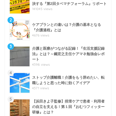
決する『第2回タベマチフォーラム』リポート
141045 views
2
ケアプランとの違いは？介護の基本となる
『介護過程』とは
4676 views
3
介護と医療がつながる記録！『生活支援記録
法』とは？～鐵宏之主任ケアマネ勉強会レポ
ート
4398 views
4
ストップ介護離職！介護をもう辞めたい、転
職しようと思った時に効くアイデア
4371 views
5
【浜田きよ子監修】排泄ケアで患者・利用者
の自立を支える！第１回『おむつフィッター
研修』とは？