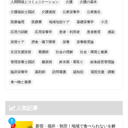
人間関係とコミュニケーション
介護
介護の基本
介護福祉士国試
介護過程
公衆栄養学
公衆衛生
医療倫理
医療費
地域包括ケア
基礎栄養学
小児
応用力試験
応用栄養学
患者・利用者
患者教育
感染
排泄ケア
摂食・嚥下障害
栄養
栄養教育論
生活支援技術
看護師
社会の理解
社会・環境と健康
管理栄養士国試
糖尿病
終末期・看取り
給食経営管理論
臨床栄養学
薬剤師
訪問看護
認知症
退院支援・調整
食べ物と健康
人気記事
1
新宿・福井・秋田！地域で食べられないを解