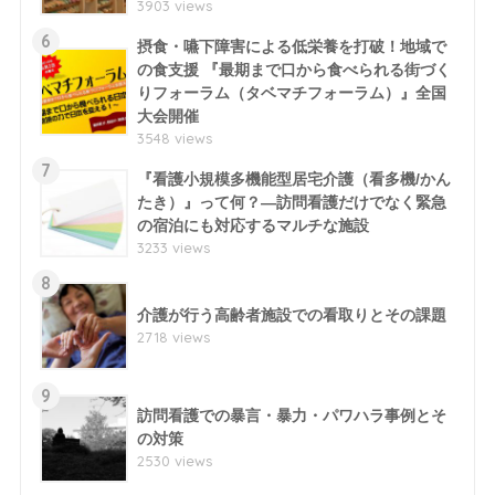
3903 views
6
摂食・嚥下障害による低栄養を打破！地域で
の食支援 『最期まで口から食べられる街づく
りフォーラム（タベマチフォーラム）』全国
大会開催
3548 views
7
『看護小規模多機能型居宅介護（看多機/かん
たき）』って何？―訪問看護だけでなく緊急
の宿泊にも対応するマルチな施設
3233 views
8
介護が行う高齢者施設での看取りとその課題
2718 views
9
訪問看護での暴言・暴力・パワハラ事例とそ
の対策
2530 views