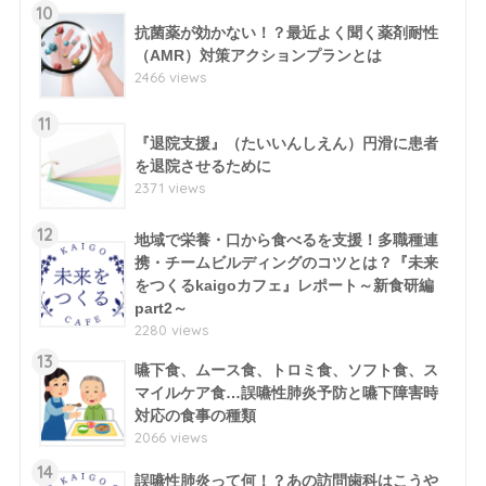
10
抗菌薬が効かない！？最近よく聞く薬剤耐性
（AMR）対策アクションプランとは
2466 views
11
『退院支援』（たいいんしえん）円滑に患者
を退院させるために
2371 views
12
地域で栄養・口から食べるを支援！多職種連
携・チームビルディングのコツとは？『未来
をつくるkaigoカフェ』レポート～新食研編
part2～
2280 views
13
嚥下食、ムース食、トロミ食、ソフト食、ス
マイルケア食…誤嚥性肺炎予防と嚥下障害時
対応の食事の種類
2066 views
14
誤嚥性肺炎って何！？あの訪問歯科はこうや