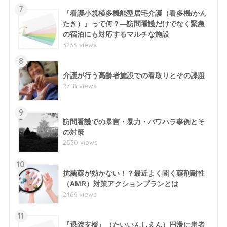
7
『看護小規模多機能型居宅介護（看多機/かん
たき）』って何？―訪問看護だけでなく緊急
の宿泊にも対応するマルチな施設
3233 views
8
介護が行う高齢者施設での看取りとその課題
2718 views
9
訪問看護での暴言・暴力・パワハラ事例とそ
の対策
2530 views
10
抗菌薬が効かない！？最近よく聞く薬剤耐性
（AMR）対策アクションプランとは
2466 views
11
『退院支援』（たいいんしえん）円滑に患者