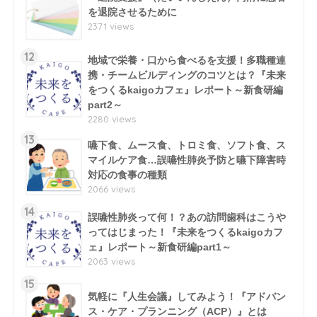
を退院させるために
2371 views
12
地域で栄養・口から食べるを支援！多職種連
携・チームビルディングのコツとは？『未来
をつくるkaigoカフェ』レポート～新食研編
part2～
2280 views
13
嚥下食、ムース食、トロミ食、ソフト食、ス
マイルケア食…誤嚥性肺炎予防と嚥下障害時
対応の食事の種類
2066 views
14
誤嚥性肺炎って何！？あの訪問歯科はこうや
ってはじまった！『未来をつくるkaigoカフ
ェ』レポート～新食研編part1～
2063 views
15
気軽に『人生会議』してみよう！『アドバン
ス・ケア・プランニング（ACP）』とは