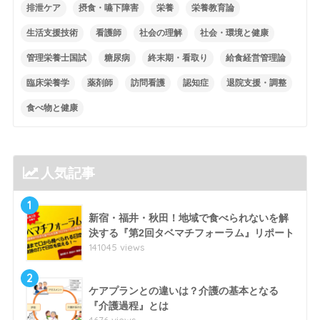
排泄ケア
摂食・嚥下障害
栄養
栄養教育論
生活支援技術
看護師
社会の理解
社会・環境と健康
管理栄養士国試
糖尿病
終末期・看取り
給食経営管理論
臨床栄養学
薬剤師
訪問看護
認知症
退院支援・調整
食べ物と健康
人気記事
1
新宿・福井・秋田！地域で食べられないを解
決する『第2回タベマチフォーラム』リポート
141045 views
2
ケアプランとの違いは？介護の基本となる
『介護過程』とは
4676 views