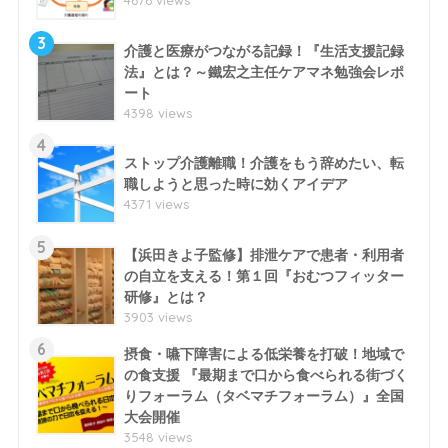
3
介護と医療がつながる記録！『生活支援記録
法』とは？～鐵宏之主任ケアマネ勉強会レポ
ート
4398 views
4
ストップ介護離職！介護をもう辞めたい、転
職しようと思った時に効くアイデア
4371 views
5
【浜田きよ子監修】排泄ケアで患者・利用者
の自立を支える！第１回『おむつフィッター
研修』とは？
3903 views
6
摂食・嚥下障害による低栄養を打破！地域で
の食支援 『最期まで口から食べられる街づく
りフォーラム（タベマチフォーラム）』全国
大会開催
3548 views