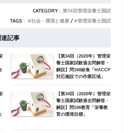
CATEGORY :
第34回管理栄養士国試
TAGS :
社会・環境と健康
管理栄養士国試
関連記事
栄
【第34回（2020年）管理栄
・
養士国家試験過去問解答・
合
解説】問168給食「HACCP
対応施設での作業区域」
栄
【第34回（2020年）管理栄
・
養士国家試験過去問解答・
解説】問106教育「栄養教
大
育の環境目標」