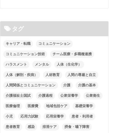
タグ
キャリア・転職
コミュニケーション
コミュニケーション技術
チーム医療・多職種連携
ハラスメント
メンタル
人体（生化学）
人体（解剖・疾病）
人材教育
人間の尊厳と自立
人間関係とコミュニケーション
介護
介護の基本
介護福祉士国試
介護過程
公衆栄養学
公衆衛生
医療倫理
医療費
地域包括ケア
基礎栄養学
小児
応用力試験
応用栄養学
患者・利用者
患者教育
感染
排泄ケア
摂食・嚥下障害