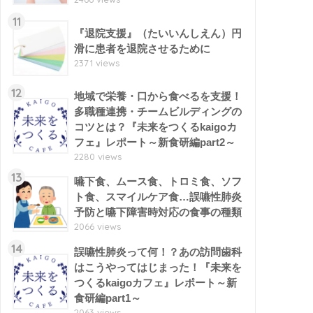
11
『退院支援』（たいいんしえん）円
滑に患者を退院させるために
2371 views
12
地域で栄養・口から食べるを支援！
多職種連携・チームビルディングの
コツとは？『未来をつくるkaigoカ
フェ』レポート～新食研編part2～
2280 views
13
嚥下食、ムース食、トロミ食、ソフ
ト食、スマイルケア食…誤嚥性肺炎
予防と嚥下障害時対応の食事の種類
2066 views
14
誤嚥性肺炎って何！？あの訪問歯科
はこうやってはじまった！『未来を
つくるkaigoカフェ』レポート～新
食研編part1～
2063 views