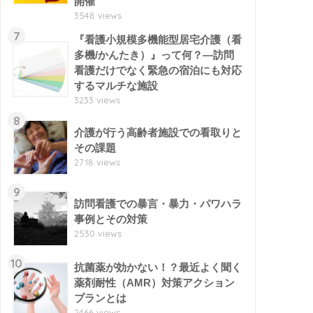
開催
3548 views
7
『看護小規模多機能型居宅介護（看
多機/かんたき）』って何？―訪問
看護だけでなく緊急の宿泊にも対応
するマルチな施設
3233 views
8
介護が行う高齢者施設での看取りと
その課題
2718 views
9
訪問看護での暴言・暴力・パワハラ
事例とその対策
2530 views
10
抗菌薬が効かない！？最近よく聞く
薬剤耐性（AMR）対策アクション
プランとは
2466 views