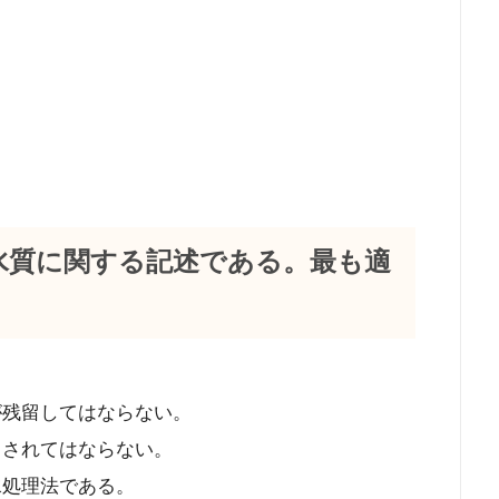
び水質に関する記述である。最も適
。
。
が残留してはならない。
出されてはならない。
水処理法である。