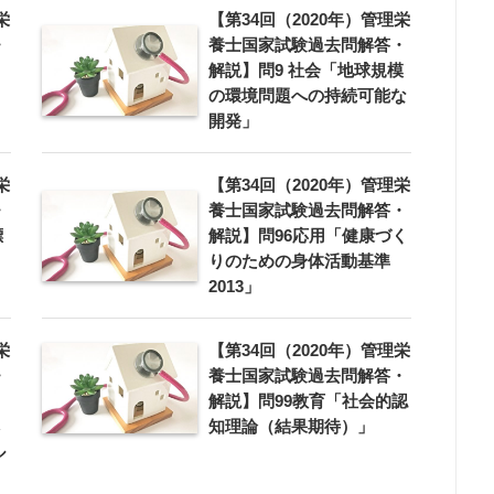
栄
【第34回（2020年）管理栄
・
養士国家試験過去問解答・
解説】問9 社会「地球規模
の環境問題への持続可能な
開発」
栄
【第34回（2020年）管理栄
・
養士国家試験過去問解答・
標
解説】問96応用「健康づく
りのための身体活動基準
2013」
栄
【第34回（2020年）管理栄
・
養士国家試験過去問解答・
解説】問99教育「社会的認
知理論（結果期待）」
ル