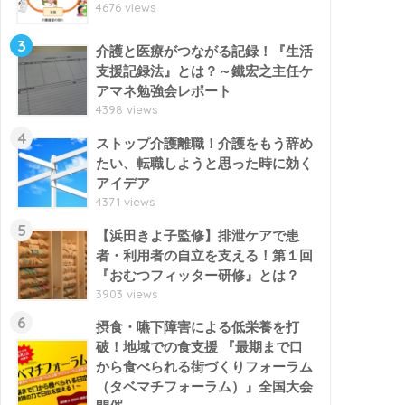
4676 views
3
介護と医療がつながる記録！『生活
支援記録法』とは？～鐵宏之主任ケ
アマネ勉強会レポート
4398 views
4
ストップ介護離職！介護をもう辞め
たい、転職しようと思った時に効く
アイデア
4371 views
5
【浜田きよ子監修】排泄ケアで患
者・利用者の自立を支える！第１回
『おむつフィッター研修』とは？
3903 views
6
摂食・嚥下障害による低栄養を打
破！地域での食支援 『最期まで口
から食べられる街づくりフォーラム
（タベマチフォーラム）』全国大会