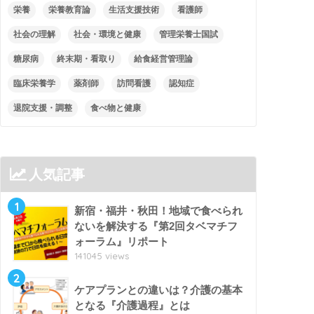
栄養
栄養教育論
生活支援技術
看護師
社会の理解
社会・環境と健康
管理栄養士国試
糖尿病
終末期・看取り
給食経営管理論
臨床栄養学
薬剤師
訪問看護
認知症
退院支援・調整
食べ物と健康
人気記事
1
新宿・福井・秋田！地域で食べられ
ないを解決する『第2回タベマチフ
ォーラム』リポート
141045 views
2
ケアプランとの違いは？介護の基本
となる『介護過程』とは