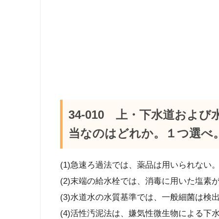
34-010 上・下水道およ
当なのはどれか。１つ選べ
(1)急速ろ過法では、薬品は用いられない
(2)末端の給水栓では、消毒に用いた塩素
(3)水道水の水質基準では、一般細菌は検
(4)活性汚泥法は、嫌気性微生物による下