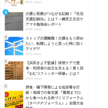
4676 views
3
介護と医療がつながる記録！『生活
支援記録法』とは？～鐵宏之主任ケ
アマネ勉強会レポート
4398 views
4
ストップ介護離職！介護をもう辞め
たい、転職しようと思った時に効く
アイデア
4371 views
5
【浜田きよ子監修】排泄ケアで患
者・利用者の自立を支える！第１回
『おむつフィッター研修』とは？
3903 views
6
摂食・嚥下障害による低栄養を打
破！地域での食支援 『最期まで口
から食べられる街づくりフォーラム
（タベマチフォーラム）』全国大会