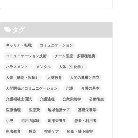
タグ
キャリア・転職
コミュニケーション
コミュニケーション技術
チーム医療・多職種連携
ハラスメント
メンタル
人体（生化学）
人体（解剖・疾病）
人材教育
人間の尊厳と自立
人間関係とコミュニケーション
介護
介護の基本
介護福祉士国試
介護過程
公衆栄養学
公衆衛生
医療倫理
医療費
地域包括ケア
基礎栄養学
小児
応用力試験
応用栄養学
患者・利用者
患者教育
感染
排泄ケア
摂食・嚥下障害