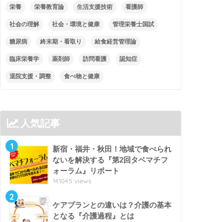
栄養
栄養教育論
生活支援技術
看護師
社会の理解
社会・環境と健康
管理栄養士国試
糖尿病
終末期・看取り
給食経営管理論
臨床栄養学
薬剤師
訪問看護
認知症
退院支援・調整
食べ物と健康
人気記事
1
新宿・福井・秋田！地域で食べられ
ないを解決する『第2回タベマチフ
ォーラム』リポート
141045 views
2
ケアプランとの違いは？介護の基本
となる『介護過程』とは