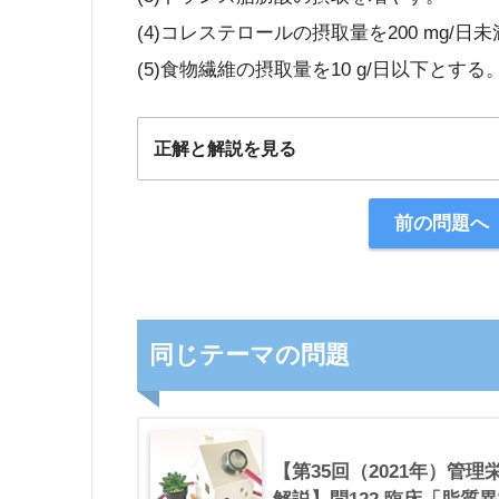
(4)コレステロールの摂取量を200 mg/日
(5)食物繊維の摂取量を10 g/日以下とする
正解と解説を見る
正解：4
前の問題へ
【解説】
同じテーマの問題
【第35回（2021年）管