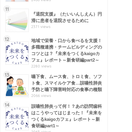
11
『退院支援』（たいいんしえん）円
滑に患者を退院させるために
2371 views
12
地域で栄養・口から食べるを支援！
多職種連携・チームビルディングの
コツとは？『未来をつくるkaigoカ
フェ』レポート～新食研編part2～
2280 views
13
嚥下食、ムース食、トロミ食、ソフ
ト食、スマイルケア食…誤嚥性肺炎
予防と嚥下障害時対応の食事の種類
2066 views
14
誤嚥性肺炎って何！？あの訪問歯科
はこうやってはじまった！『未来を
つくるkaigoカフェ』レポート～新
食研編part1～
2063 views