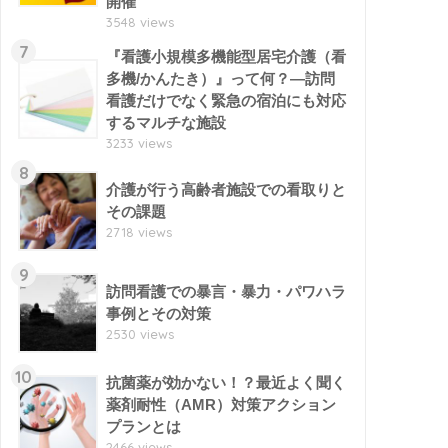
開催
3548 views
7
『看護小規模多機能型居宅介護（看
多機/かんたき）』って何？―訪問
看護だけでなく緊急の宿泊にも対応
するマルチな施設
3233 views
8
介護が行う高齢者施設での看取りと
その課題
2718 views
9
訪問看護での暴言・暴力・パワハラ
事例とその対策
2530 views
10
抗菌薬が効かない！？最近よく聞く
薬剤耐性（AMR）対策アクション
プランとは
2466 views