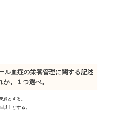
ステロール血症の栄養管理に関する記述
れか。１つ選べ。
E未満とする。
%E以上とする。