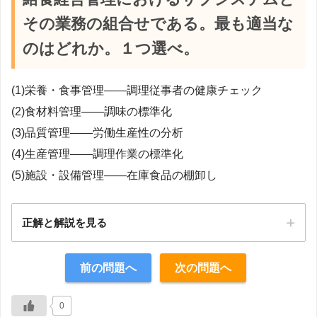
その業務の組合せである。最も適当な
のはどれか。１つ選べ。
(1)栄養・食事管理――調理従事者の健康チェック
(2)食材料管理――調味の標準化
(3)品質管理――労働生産性の分析
(4)生産管理――調理作業の標準化
(5)施設・設備管理――在庫食品の棚卸し
正解と解説を見る
正解：4
前の問題へ
次の問題へ
【解説】
0