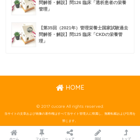
問解答・解説】問126 臨床「透析患者の栄養
管理」
【第35回（2021年）管理栄養士国家試験過去
問解答・解説】問125 臨床「CKDの栄養管
理」
HOME
© 2017 cucare All rights reserved.
当サイトの文章および画像の著作権はすべて当サイト管理人に帰属し、無断転載および引用を
禁じます。
ホーム
フォロー
シェア
国試
トップ