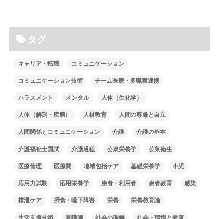
タグ
キャリア・転職
コミュニケーション
コミュニケーション技術
チーム医療・多職種連携
ハラスメント
メンタル
人体（生化学）
人体（解剖・疾病）
人材教育
人間の尊厳と自立
人間関係とコミュニケーション
介護
介護の基本
介護福祉士国試
介護過程
公衆栄養学
公衆衛生
医療倫理
医療費
地域包括ケア
基礎栄養学
小児
応用力試験
応用栄養学
患者・利用者
患者教育
感染
排泄ケア
摂食・嚥下障害
栄養
栄養教育論
生活支援技術
看護師
社会の理解
社会・環境と健康