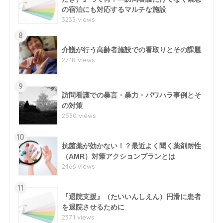
の宿泊にも対応するマルチな施設
3233 views
8
介護が行う高齢者施設での看取りとその課題
2718 views
9
訪問看護での暴言・暴力・パワハラ事例とそ
の対策
2530 views
10
抗菌薬が効かない！？最近よく聞く薬剤耐性
（AMR）対策アクションプランとは
2466 views
11
『退院支援』（たいいんしえん）円滑に患者
を退院させるために
2371 views