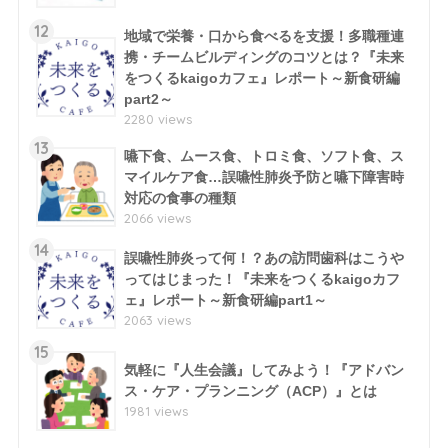
12
地域で栄養・口から食べるを支援！多職種連
携・チームビルディングのコツとは？『未来
をつくるkaigoカフェ』レポート～新食研編
part2～
2280 views
13
嚥下食、ムース食、トロミ食、ソフト食、ス
マイルケア食…誤嚥性肺炎予防と嚥下障害時
対応の食事の種類
2066 views
14
誤嚥性肺炎って何！？あの訪問歯科はこうや
ってはじまった！『未来をつくるkaigoカフ
ェ』レポート～新食研編part1～
2063 views
15
気軽に『人生会議』してみよう！『アドバン
ス・ケア・プランニング（ACP）』とは
1981 views