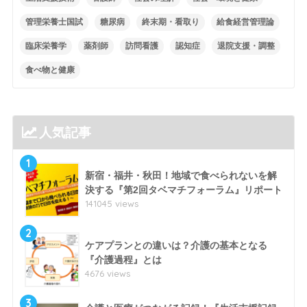
管理栄養士国試
糖尿病
終末期・看取り
給食経営管理論
臨床栄養学
薬剤師
訪問看護
認知症
退院支援・調整
食べ物と健康
人気記事
1
新宿・福井・秋田！地域で食べられないを解
決する『第2回タベマチフォーラム』リポート
141045 views
2
ケアプランとの違いは？介護の基本となる
『介護過程』とは
4676 views
3