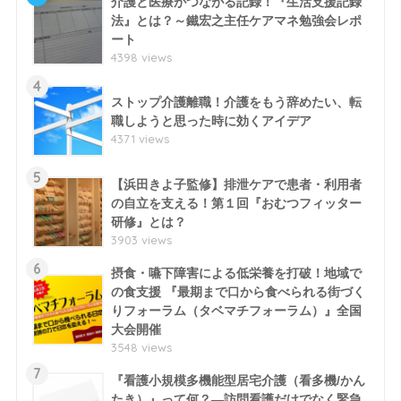
介護と医療がつながる記録！『生活支援記録
法』とは？～鐵宏之主任ケアマネ勉強会レポ
ート
4398 views
4
ストップ介護離職！介護をもう辞めたい、転
職しようと思った時に効くアイデア
4371 views
5
【浜田きよ子監修】排泄ケアで患者・利用者
の自立を支える！第１回『おむつフィッター
研修』とは？
3903 views
6
摂食・嚥下障害による低栄養を打破！地域で
の食支援 『最期まで口から食べられる街づく
りフォーラム（タベマチフォーラム）』全国
大会開催
3548 views
7
『看護小規模多機能型居宅介護（看多機/かん
たき）』って何？―訪問看護だけでなく緊急