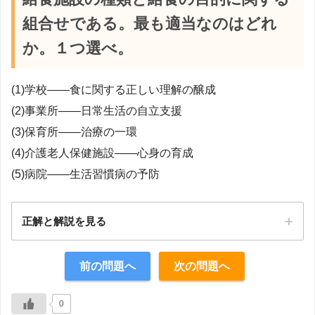
組合せである。最も適当なのはどれ
か。１つ選べ。
(1)学校――食に関する正しい理解の醸成
(2)事業所――日常生活の自立支援
(3)保育所――治療の一環
(4)介護老人保健施設――心身の育成
(5)病院――生活習慣病の予防
正解と解説を見る
正解：1
前の問題へ
次の問題へ
【解説】
0