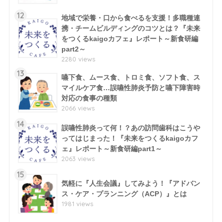
12
地域で栄養・口から食べるを支援！多職種連
携・チームビルディングのコツとは？『未来
をつくるkaigoカフェ』レポート～新食研編
part2～
2280 views
13
嚥下食、ムース食、トロミ食、ソフト食、ス
マイルケア食…誤嚥性肺炎予防と嚥下障害時
対応の食事の種類
2066 views
14
誤嚥性肺炎って何！？あの訪問歯科はこうや
ってはじまった！『未来をつくるkaigoカフ
ェ』レポート～新食研編part1～
2063 views
15
気軽に『人生会議』してみよう！『アドバン
ス・ケア・プランニング（ACP）』とは
1981 views