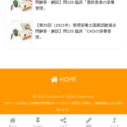
問解答・解説】問126 臨床「透析患者の栄養
管理」
【第35回（2021年）管理栄養士国家試験過去
問解答・解説】問125 臨床「CKDの栄養管
理」
HOME
© 2017 cucare All rights reserved.
当サイトの文章および画像の著作権はすべて当サイト管理人に帰属し、無断転載および引用を
禁じます。
ホーム
フォロー
シェア
国試
トップ