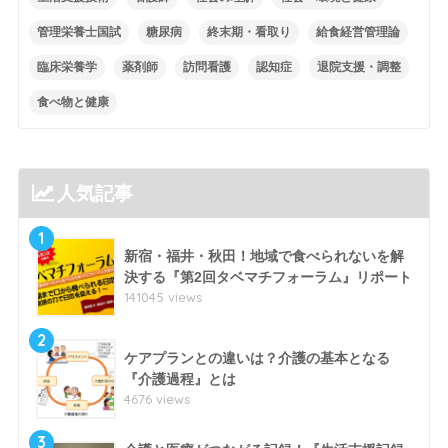
管理栄養士国試
糖尿病
終末期・看取り
給食経営管理論
臨床栄養学
薬剤師
訪問看護
認知症
退院支援・調整
食べ物と健康
人気記事
1
新宿・福井・秋田！地域で食べられないを解
決する『第2回タベマチフォーラム』リポート
141045 views
2
ケアプランとの違いは？介護の基本となる
『介護過程』とは
4676 views
3