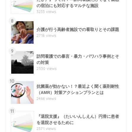
の宿泊にも対応するマルチな施設
3233 views
8
介護が行う高齢者施設での看取りとその課題
2718 views
9
訪問看護での暴言・暴力・パワハラ事例とそ
の対策
2530 views
10
抗菌薬が効かない！？最近よく聞く薬剤耐性
（AMR）対策アクションプランとは
2466 views
11
『退院支援』（たいいんしえん）円滑に患者
を退院させるために
2371 views