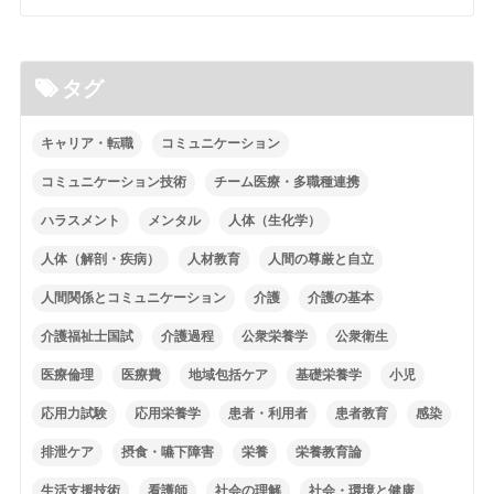
タグ
キャリア・転職
コミュニケーション
コミュニケーション技術
チーム医療・多職種連携
ハラスメント
メンタル
人体（生化学）
人体（解剖・疾病）
人材教育
人間の尊厳と自立
人間関係とコミュニケーション
介護
介護の基本
介護福祉士国試
介護過程
公衆栄養学
公衆衛生
医療倫理
医療費
地域包括ケア
基礎栄養学
小児
応用力試験
応用栄養学
患者・利用者
患者教育
感染
排泄ケア
摂食・嚥下障害
栄養
栄養教育論
生活支援技術
看護師
社会の理解
社会・環境と健康