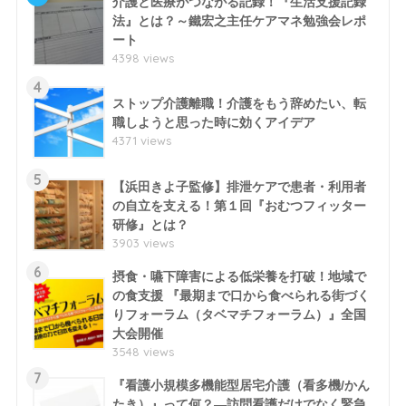
介護と医療がつながる記録！『生活支援記録
法』とは？～鐵宏之主任ケアマネ勉強会レポ
ート
4398 views
4
ストップ介護離職！介護をもう辞めたい、転
職しようと思った時に効くアイデア
4371 views
5
【浜田きよ子監修】排泄ケアで患者・利用者
の自立を支える！第１回『おむつフィッター
研修』とは？
3903 views
6
摂食・嚥下障害による低栄養を打破！地域で
の食支援 『最期まで口から食べられる街づく
りフォーラム（タベマチフォーラム）』全国
大会開催
3548 views
7
『看護小規模多機能型居宅介護（看多機/かん
たき）』って何？―訪問看護だけでなく緊急