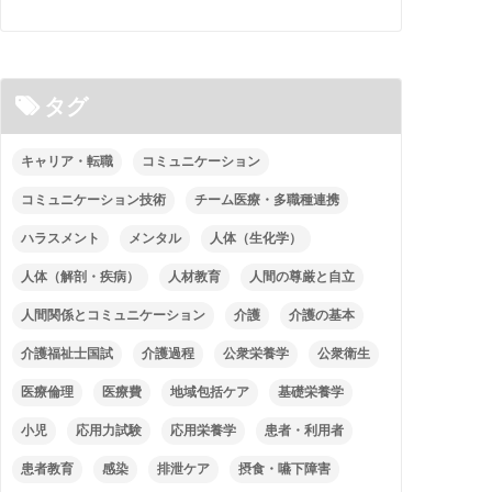
タグ
キャリア・転職
コミュニケーション
コミュニケーション技術
チーム医療・多職種連携
ハラスメント
メンタル
人体（生化学）
人体（解剖・疾病）
人材教育
人間の尊厳と自立
人間関係とコミュニケーション
介護
介護の基本
介護福祉士国試
介護過程
公衆栄養学
公衆衛生
医療倫理
医療費
地域包括ケア
基礎栄養学
小児
応用力試験
応用栄養学
患者・利用者
患者教育
感染
排泄ケア
摂食・嚥下障害