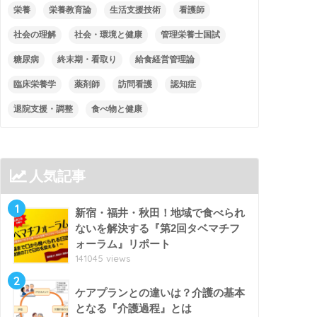
栄養
栄養教育論
生活支援技術
看護師
社会の理解
社会・環境と健康
管理栄養士国試
糖尿病
終末期・看取り
給食経営管理論
臨床栄養学
薬剤師
訪問看護
認知症
退院支援・調整
食べ物と健康
人気記事
1
新宿・福井・秋田！地域で食べられ
ないを解決する『第2回タベマチフ
ォーラム』リポート
141045 views
2
ケアプランとの違いは？介護の基本
となる『介護過程』とは