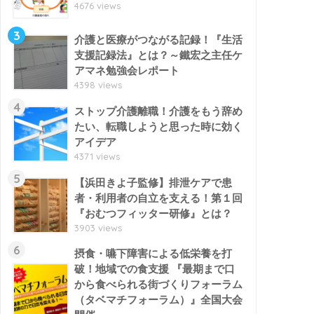
4676 views
3
介護と医療がつながる記録！『生活
支援記録法』とは？～鐵宏之主任ケ
アマネ勉強会レポート
4398 views
4
ストップ介護離職！介護をもう辞め
たい、転職しようと思った時に効く
アイデア
4371 views
5
【浜田きよ子監修】排泄ケアで患
者・利用者の自立を支える！第１回
『おむつフィッター研修』とは？
3903 views
6
摂食・嚥下障害による低栄養を打
破！地域での食支援 『最期まで口
から食べられる街づくりフォーラム
（タベマチフォーラム）』全国大会