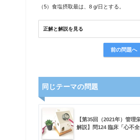
（5）食塩摂取最は、8 g/日とする。
正解と解説を見る
正解：3
前の問題へ
【解説】
同じテーマの問題
【第35回（2021年）管
解説】問124 臨床「心不