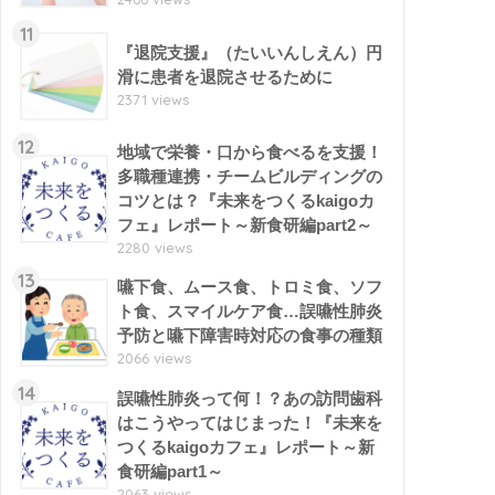
11
『退院支援』（たいいんしえん）円
滑に患者を退院させるために
2371 views
12
地域で栄養・口から食べるを支援！
多職種連携・チームビルディングの
コツとは？『未来をつくるkaigoカ
フェ』レポート～新食研編part2～
2280 views
13
嚥下食、ムース食、トロミ食、ソフ
ト食、スマイルケア食…誤嚥性肺炎
予防と嚥下障害時対応の食事の種類
2066 views
14
誤嚥性肺炎って何！？あの訪問歯科
はこうやってはじまった！『未来を
つくるkaigoカフェ』レポート～新
食研編part1～
2063 views