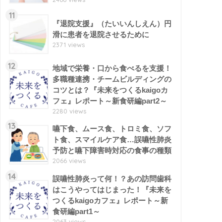
11
『退院支援』（たいいんしえん）円
滑に患者を退院させるために
2371 views
12
地域で栄養・口から食べるを支援！
多職種連携・チームビルディングの
コツとは？『未来をつくるkaigoカ
フェ』レポート～新食研編part2～
2280 views
13
嚥下食、ムース食、トロミ食、ソフ
ト食、スマイルケア食…誤嚥性肺炎
予防と嚥下障害時対応の食事の種類
2066 views
14
誤嚥性肺炎って何！？あの訪問歯科
はこうやってはじまった！『未来を
つくるkaigoカフェ』レポート～新
食研編part1～
2063 views