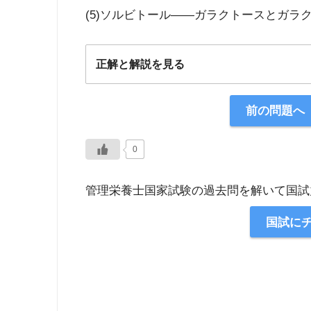
(5)ソルビトール――ガラクトースとガラ
正解と解説を見る
正解：2
前の問題へ
【解説】
0
管理栄養士国家試験の過去問を解いて国試
国試に