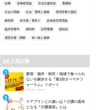
栄養
栄養教育論
生活支援技術
看護師
社会の理解
社会・環境と健康
管理栄養士国試
糖尿病
終末期・看取り
給食経営管理論
臨床栄養学
薬剤師
訪問看護
認知症
退院支援・調整
食べ物と健康
人気記事
1
新宿・福井・秋田！地域で食べられ
ないを解決する『第2回タベマチフ
ォーラム』リポート
141045 views
2
ケアプランとの違いは？介護の基本
となる『介護過程』とは