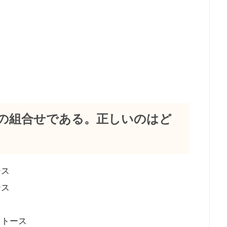
成糖の組合せである。正しいのはど
ース
ース
ス
クトース