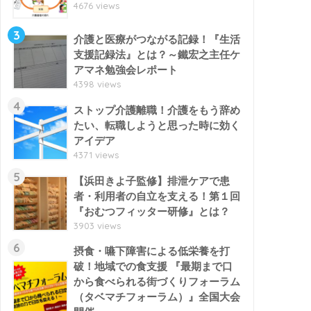
4676 views
3
介護と医療がつながる記録！『生活
支援記録法』とは？～鐵宏之主任ケ
アマネ勉強会レポート
4398 views
4
ストップ介護離職！介護をもう辞め
たい、転職しようと思った時に効く
アイデア
4371 views
5
【浜田きよ子監修】排泄ケアで患
者・利用者の自立を支える！第１回
『おむつフィッター研修』とは？
3903 views
6
摂食・嚥下障害による低栄養を打
破！地域での食支援 『最期まで口
から食べられる街づくりフォーラム
（タベマチフォーラム）』全国大会