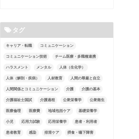
タグ
キャリア・転職
コミュニケーション
コミュニケーション技術
チーム医療・多職種連携
ハラスメント
メンタル
人体（生化学）
人体（解剖・疾病）
人材教育
人間の尊厳と自立
人間関係とコミュニケーション
介護
介護の基本
介護福祉士国試
介護過程
公衆栄養学
公衆衛生
医療倫理
医療費
地域包括ケア
基礎栄養学
小児
応用力試験
応用栄養学
患者・利用者
患者教育
感染
排泄ケア
摂食・嚥下障害