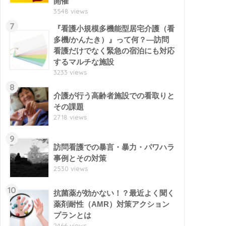
開催
3548 views
7
『看護小規模多機能型居宅介護（看
多機/かんたき）』って何？―訪問
看護だけでなく緊急の宿泊にも対応
するマルチな施設
3233 views
8
介護が行う高齢者施設での看取りと
その課題
2718 views
9
訪問看護での暴言・暴力・パワハラ
事例とその対策
2530 views
10
抗菌薬が効かない！？最近よく聞く
薬剤耐性（AMR）対策アクション
プランとは
2466 views