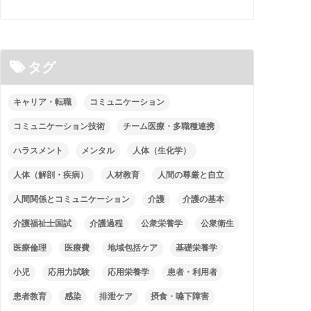
タグ
キャリア・転職
コミュニケーション
コミュニケーション技術
チーム医療・多職種連携
ハラスメント
メンタル
人体（生化学）
人体（解剖・疾病）
人材教育
人間の尊厳と自立
人間関係とコミュニケーション
介護
介護の基本
介護福祉士国試
介護過程
公衆栄養学
公衆衛生
医療倫理
医療費
地域包括ケア
基礎栄養学
小児
応用力試験
応用栄養学
患者・利用者
患者教育
感染
排泄ケア
摂食・嚥下障害