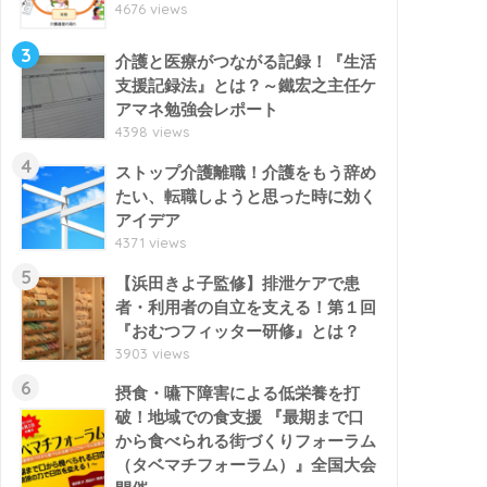
4676 views
3
介護と医療がつながる記録！『生活
支援記録法』とは？～鐵宏之主任ケ
アマネ勉強会レポート
4398 views
4
ストップ介護離職！介護をもう辞め
たい、転職しようと思った時に効く
アイデア
4371 views
5
【浜田きよ子監修】排泄ケアで患
者・利用者の自立を支える！第１回
『おむつフィッター研修』とは？
3903 views
6
摂食・嚥下障害による低栄養を打
破！地域での食支援 『最期まで口
から食べられる街づくりフォーラム
（タベマチフォーラム）』全国大会