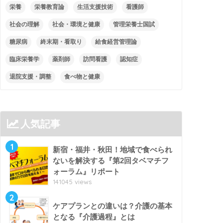
栄養
栄養教育論
生活支援技術
看護師
社会の理解
社会・環境と健康
管理栄養士国試
糖尿病
終末期・看取り
給食経営管理論
臨床栄養学
薬剤師
訪問看護
認知症
退院支援・調整
食べ物と健康
人気記事
1
新宿・福井・秋田！地域で食べられ
ないを解決する『第2回タベマチフ
ォーラム』リポート
141045 views
2
ケアプランとの違いは？介護の基本
となる『介護過程』とは