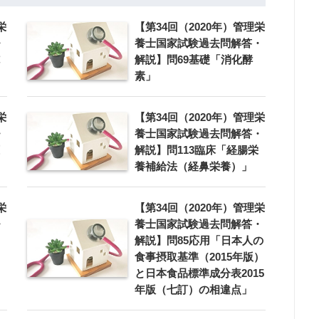
栄
【第34回（2020年）管理栄
・
養士国家試験過去問解答・
解説】問69基礎「消化酵
素」
栄
【第34回（2020年）管理栄
・
養士国家試験過去問解答・
解説】問113臨床「経腸栄
養補給法（経鼻栄養）」
栄
【第34回（2020年）管理栄
・
養士国家試験過去問解答・
解説】問85応用「日本人の
食事摂取基準（2015年版）
と日本食品標準成分表2015
年版（七訂）の相違点」