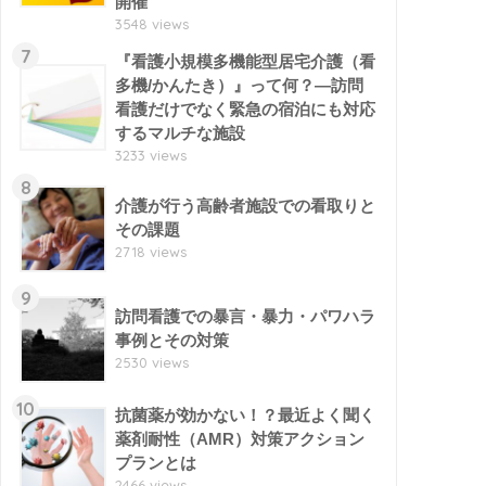
開催
3548 views
7
『看護小規模多機能型居宅介護（看
多機/かんたき）』って何？―訪問
看護だけでなく緊急の宿泊にも対応
するマルチな施設
3233 views
8
介護が行う高齢者施設での看取りと
その課題
2718 views
9
訪問看護での暴言・暴力・パワハラ
事例とその対策
2530 views
10
抗菌薬が効かない！？最近よく聞く
薬剤耐性（AMR）対策アクション
プランとは
2466 views