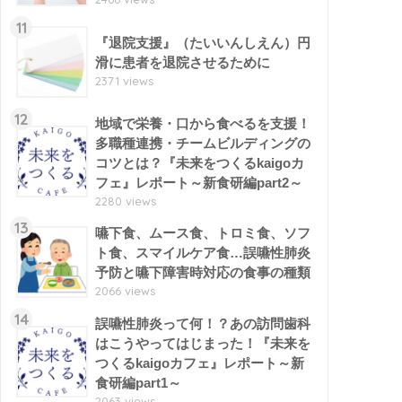
11
『退院支援』（たいいんしえん）円
滑に患者を退院させるために
2371 views
12
地域で栄養・口から食べるを支援！
多職種連携・チームビルディングの
コツとは？『未来をつくるkaigoカ
フェ』レポート～新食研編part2～
2280 views
13
嚥下食、ムース食、トロミ食、ソフ
ト食、スマイルケア食…誤嚥性肺炎
予防と嚥下障害時対応の食事の種類
2066 views
14
誤嚥性肺炎って何！？あの訪問歯科
はこうやってはじまった！『未来を
つくるkaigoカフェ』レポート～新
食研編part1～
2063 views