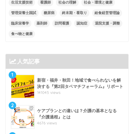
生活支援技術
看護師
社会の理解
社会・環境と健康
管理栄養士国試
糖尿病
終末期・看取り
給食経営管理論
臨床栄養学
薬剤師
訪問看護
認知症
退院支援・調整
食べ物と健康
人気記事
1
新宿・福井・秋田！地域で食べられないを解
決する『第2回タベマチフォーラム』リポート
141045 views
2
ケアプランとの違いは？介護の基本となる
『介護過程』とは
4676 views