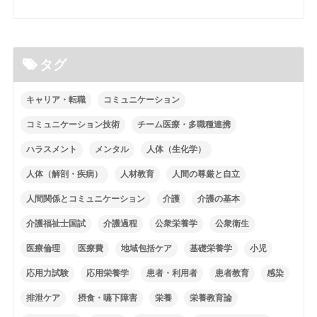
タグ
キャリア・転職
コミュニケーション
コミュニケーション技術
チーム医療・多職種連携
ハラスメント
メンタル
人体（生化学）
人体（解剖・疾病）
人材教育
人間の尊厳と自立
人間関係とコミュニケーション
介護
介護の基本
介護福祉士国試
介護過程
公衆栄養学
公衆衛生
医療倫理
医療費
地域包括ケア
基礎栄養学
小児
応用力試験
応用栄養学
患者・利用者
患者教育
感染
排泄ケア
摂食・嚥下障害
栄養
栄養教育論