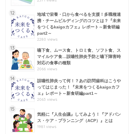
12
地域で栄養・口から食べるを支援！多職種連
携・チームビルディングのコツとは？『未来
をつくるkaigoカフェ』レポート～新食研編
part2～
2280 views
13
嚥下食、ムース食、トロミ食、ソフト食、ス
マイルケア食…誤嚥性肺炎予防と嚥下障害時
対応の食事の種類
2066 views
14
誤嚥性肺炎って何！？あの訪問歯科はこうや
ってはじまった！『未来をつくるkaigoカフ
ェ』レポート～新食研編part1～
2063 views
15
気軽に『人生会議』してみよう！『アドバン
ス・ケア・プランニング（ACP）』とは
1981 views