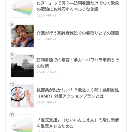
たき）』って何？―訪問看護だけでなく緊急
の宿泊にも対応するマルチな施設
3233 views
8
介護が行う高齢者施設での看取りとその課題
2718 views
9
訪問看護での暴言・暴力・パワハラ事例とそ
の対策
2530 views
10
抗菌薬が効かない！？最近よく聞く薬剤耐性
（AMR）対策アクションプランとは
2466 views
11
『退院支援』（たいいんしえん）円滑に患者
を退院させるために
2371 views