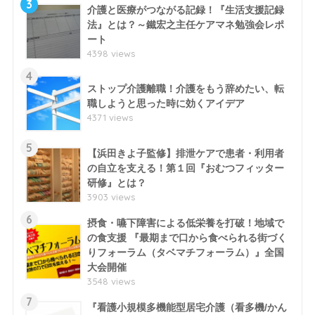
3
介護と医療がつながる記録！『生活支援記録
法』とは？～鐵宏之主任ケアマネ勉強会レポ
ート
4398 views
4
ストップ介護離職！介護をもう辞めたい、転
職しようと思った時に効くアイデア
4371 views
5
【浜田きよ子監修】排泄ケアで患者・利用者
の自立を支える！第１回『おむつフィッター
研修』とは？
3903 views
6
摂食・嚥下障害による低栄養を打破！地域で
の食支援 『最期まで口から食べられる街づく
りフォーラム（タベマチフォーラム）』全国
大会開催
3548 views
7
『看護小規模多機能型居宅介護（看多機/かん