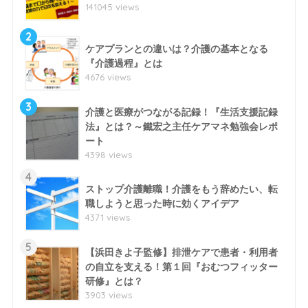
141045 views
2
ケアプランとの違いは？介護の基本となる
『介護過程』とは
4676 views
3
介護と医療がつながる記録！『生活支援記録
法』とは？～鐵宏之主任ケアマネ勉強会レポ
ート
4398 views
4
ストップ介護離職！介護をもう辞めたい、転
職しようと思った時に効くアイデア
4371 views
5
【浜田きよ子監修】排泄ケアで患者・利用者
の自立を支える！第１回『おむつフィッター
研修』とは？
3903 views