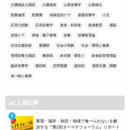
介護福祉士国試
介護過程
公衆栄養学
公衆衛生
医療倫理
医療費
地域包括ケア
基礎栄養学
小児
応用力試験
応用栄養学
患者・利用者
患者教育
感染
排泄ケア
摂食・嚥下障害
栄養
栄養教育論
生活支援技術
看護師
社会の理解
社会・環境と健康
管理栄養士国試
糖尿病
終末期・看取り
給食経営管理論
臨床栄養学
薬剤師
訪問看護
認知症
退院支援・調整
食べ物と健康
人気記事
1
新宿・福井・秋田！地域で食べられないを解
決する『第2回タベマチフォーラム』リポート