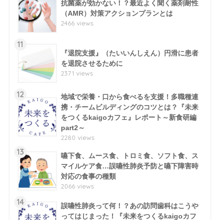
抗菌薬が効かない！？最近よく聞く薬剤耐性
（AMR）対策アクションプランとは
2466 views
11
『退院支援』（たいいんしえん）円滑に患者
を退院させるために
2371 views
12
地域で栄養・口から食べるを支援！多職種連
携・チームビルディングのコツとは？『未来
をつくるkaigoカフェ』レポート～新食研編
part2～
2280 views
13
嚥下食、ムース食、トロミ食、ソフト食、ス
マイルケア食…誤嚥性肺炎予防と嚥下障害時
対応の食事の種類
2066 views
14
誤嚥性肺炎って何！？あの訪問歯科はこうや
ってはじまった！『未来をつくるkaigoカフ