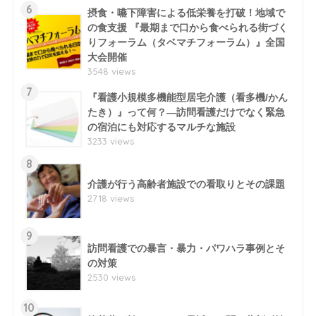
6
摂食・嚥下障害による低栄養を打破！地域で
の食支援 『最期まで口から食べられる街づく
りフォーラム（タベマチフォーラム）』全国
大会開催
3548 views
7
『看護小規模多機能型居宅介護（看多機/かん
たき）』って何？―訪問看護だけでなく緊急
の宿泊にも対応するマルチな施設
3233 views
8
介護が行う高齢者施設での看取りとその課題
2718 views
9
訪問看護での暴言・暴力・パワハラ事例とそ
の対策
2530 views
10