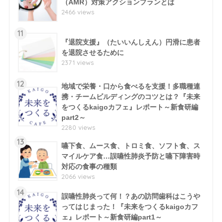
（AMR）対策アクションプランとは
2466 views
11
『退院支援』（たいいんしえん）円滑に患者
を退院させるために
2371 views
12
地域で栄養・口から食べるを支援！多職種連
携・チームビルディングのコツとは？『未来
をつくるkaigoカフェ』レポート～新食研編
part2～
2280 views
13
嚥下食、ムース食、トロミ食、ソフト食、ス
マイルケア食…誤嚥性肺炎予防と嚥下障害時
対応の食事の種類
2066 views
14
誤嚥性肺炎って何！？あの訪問歯科はこうや
ってはじまった！『未来をつくるkaigoカフ
ェ』レポート～新食研編part1～