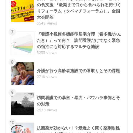
の食支援 『最期まで口から食べられる街づく
りフォーラム（タベマチフォーラム）』全国
大会開催
3548 views
7
『看護小規模多機能型居宅介護（看多機/かん
たき）』って何？―訪問看護だけでなく緊急
の宿泊にも対応するマルチな施設
3233 views
8
介護が行う高齢者施設での看取りとその課題
2718 views
9
訪問看護での暴言・暴力・パワハラ事例とそ
の対策
2530 views
10
抗菌薬が効かない！？最近よく聞く薬剤耐性