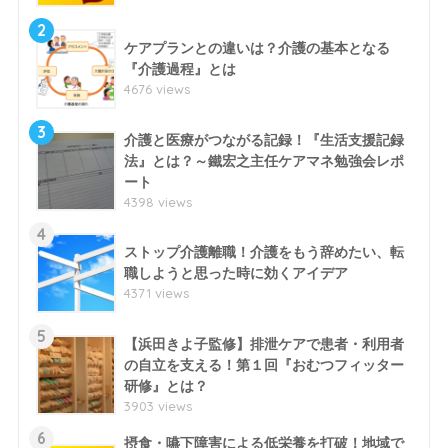
2
ケアプランとの違いは？介護の基本となる
『介護過程』とは
4676 views
3
介護と医療がつながる記録！『生活支援記録
法』とは？～鐵宏之主任ケアマネ勉強会レポ
ート
4398 views
4
ストップ介護離職！介護をもう辞めたい、転
職しようと思った時に効くアイデア
4371 views
5
【浜田きよ子監修】排泄ケアで患者・利用者
の自立を支える！第１回『おむつフィッター
研修』とは？
3903 views
6
摂食・嚥下障害による低栄養を打破！地域で