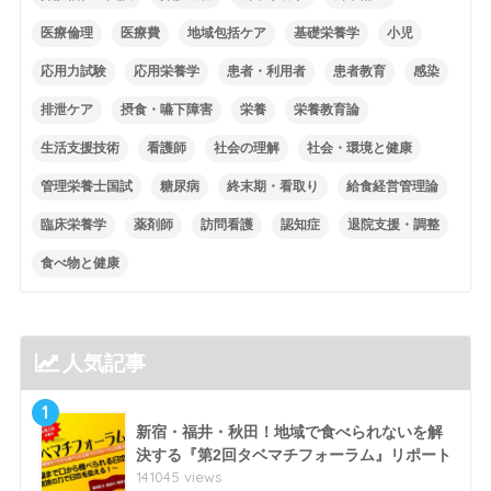
医療倫理
医療費
地域包括ケア
基礎栄養学
小児
応用力試験
応用栄養学
患者・利用者
患者教育
感染
排泄ケア
摂食・嚥下障害
栄養
栄養教育論
生活支援技術
看護師
社会の理解
社会・環境と健康
管理栄養士国試
糖尿病
終末期・看取り
給食経営管理論
臨床栄養学
薬剤師
訪問看護
認知症
退院支援・調整
食べ物と健康
人気記事
1
新宿・福井・秋田！地域で食べられないを解
決する『第2回タベマチフォーラム』リポート
141045 views