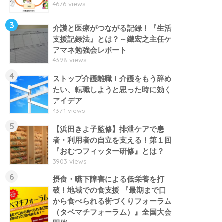
4676 views
3
介護と医療がつながる記録！『生活
支援記録法』とは？～鐵宏之主任ケ
アマネ勉強会レポート
4398 views
4
ストップ介護離職！介護をもう辞め
たい、転職しようと思った時に効く
アイデア
4371 views
5
【浜田きよ子監修】排泄ケアで患
者・利用者の自立を支える！第１回
『おむつフィッター研修』とは？
3903 views
6
摂食・嚥下障害による低栄養を打
破！地域での食支援 『最期まで口
から食べられる街づくりフォーラム
（タベマチフォーラム）』全国大会