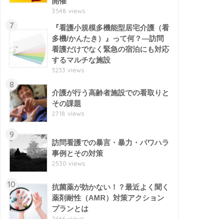
開催
3548 views
7
『看護小規模多機能型居宅介護（看
多機/かんたき）』って何？―訪問
看護だけでなく緊急の宿泊にも対応
するマルチな施設
3233 views
8
介護が行う高齢者施設での看取りと
その課題
2718 views
9
訪問看護での暴言・暴力・パワハラ
事例とその対策
2530 views
10
抗菌薬が効かない！？最近よく聞く
薬剤耐性（AMR）対策アクション
プランとは
2466 views