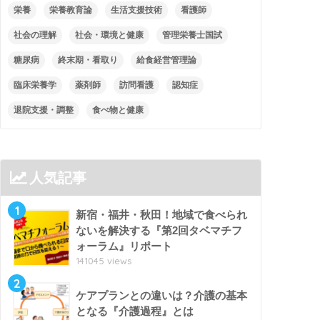
栄養
栄養教育論
生活支援技術
看護師
社会の理解
社会・環境と健康
管理栄養士国試
糖尿病
終末期・看取り
給食経営管理論
臨床栄養学
薬剤師
訪問看護
認知症
退院支援・調整
食べ物と健康
人気記事
1
新宿・福井・秋田！地域で食べられ
ないを解決する『第2回タベマチフ
ォーラム』リポート
141045 views
2
ケアプランとの違いは？介護の基本
となる『介護過程』とは