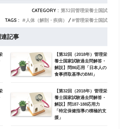
CATEGORY :
第32回管理栄養士国試
TAGS :
人体（解剖・疾病）
管理栄養士国試
関連記事
栄
【第32回（2018年）管理栄
・
養士国家試験過去問解答・
解説】問86応用「日本人の
食事摂取基準のBMI」
栄
【第32回（2018年）管理栄
・
養士国家試験過去問解答・
解説】問187-188応用力
」
「特定保健指導の積極的支
援」