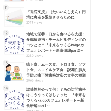
11
『退院支援』（たいいんしえん）円
滑に患者を退院させるために
2371 views
12
地域で栄養・口から食べるを支援！
多職種連携・チームビルディングの
コツとは？『未来をつくるkaigoカ
フェ』レポート～新食研編part2～
2280 views
13
嚥下食、ムース食、トロミ食、ソフ
ト食、スマイルケア食…誤嚥性肺炎
予防と嚥下障害時対応の食事の種類
2066 views
14
誤嚥性肺炎って何！？あの訪問歯科
はこうやってはじまった！『未来を
つくるkaigoカフェ』レポート～新
食研編part1～
2063 views