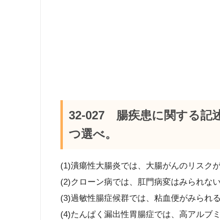
32-027 腸疾患に関する
つ選べ。
(1)潰瘍性大腸炎では、大腸がんのリスク
(2)クローン病では、肛門病変はみられな
(3)過敏性腸症候群では、粘血便がみられ
(4)たんぱく漏出性胃腸症では、高アルブ