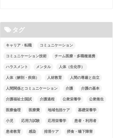
タグ
キャリア・転職
コミュニケーション
コミュニケーション技術
チーム医療・多職種連携
ハラスメント
メンタル
人体（生化学）
人体（解剖・疾病）
人材教育
人間の尊厳と自立
人間関係とコミュニケーション
介護
介護の基本
介護福祉士国試
介護過程
公衆栄養学
公衆衛生
医療倫理
医療費
地域包括ケア
基礎栄養学
小児
応用力試験
応用栄養学
患者・利用者
患者教育
感染
排泄ケア
摂食・嚥下障害