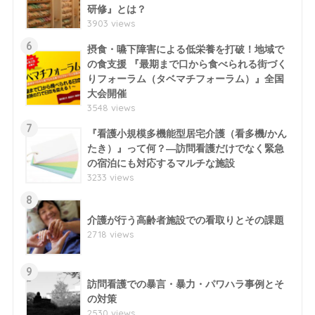
研修』とは？
3903 views
6
摂食・嚥下障害による低栄養を打破！地域で
の食支援 『最期まで口から食べられる街づく
りフォーラム（タベマチフォーラム）』全国
大会開催
3548 views
7
『看護小規模多機能型居宅介護（看多機/かん
たき）』って何？―訪問看護だけでなく緊急
の宿泊にも対応するマルチな施設
3233 views
8
介護が行う高齢者施設での看取りとその課題
2718 views
9
訪問看護での暴言・暴力・パワハラ事例とそ
の対策
2530 views