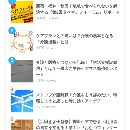
1
新宿・福井・秋田！地域で食べられないを解
決する『第2回タベマチフォーラム』リポート
141045 views
2
ケアプランとの違いは？介護の基本となる
『介護過程』とは
4676 views
3
介護と医療がつながる記録！『生活支援記録
法』とは？～鐵宏之主任ケアマネ勉強会レポ
ート
4398 views
4
ストップ介護離職！介護をもう辞めたい、転
職しようと思った時に効くアイデア
4371 views
5
【浜田きよ子監修】排泄ケアで患者・利用者
の自立を支える！第１回『おむつフィッター