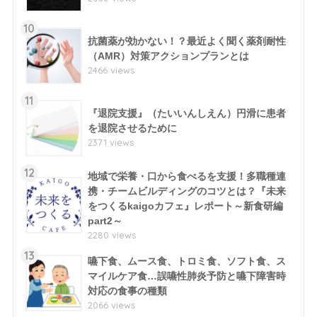
10
抗菌薬が効かない！？最近よく聞く薬剤耐性
（AMR）対策アクションプランとは
2466 views
11
『退院支援』（たいいんしえん）円滑に患者
を退院させるために
2371 views
12
地域で栄養・口から食べるを支援！多職種連
携・チームビルディングのコツとは？『未来
をつくるkaigoカフェ』レポート～新食研編
part2～
2280 views
13
嚥下食、ムース食、トロミ食、ソフト食、ス
マイルケア食…誤嚥性肺炎予防と嚥下障害時
対応の食事の種類
2066 views