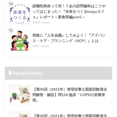
14
誤嚥性肺炎って何！？あの訪問歯科はこうや
ってはじまった！『未来をつくるkaigoカフ
ェ』レポート～新食研編part1～
2063 views
15
気軽に『人生会議』してみよう！『アドバン
ス・ケア・プランニング（ACP）』とは
1981 views
Recent Posts
【第35回（2021年）管理栄養士国家試験過去
問解答・解説】問129 臨床「COPDの栄養管
理」
【第35回（2021年）管理栄養士国家試験過去