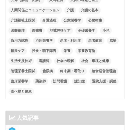
人間関係とコミュニケーション
介護
介護の基本
介護福祉士国試
介護過程
公衆栄養学
公衆衛生
医療倫理
医療費
地域包括ケア
基礎栄養学
小児
応用力試験
応用栄養学
患者・利用者
患者教育
感染
排泄ケア
摂食・嚥下障害
栄養
栄養教育論
生活支援技術
看護師
社会の理解
社会・環境と健康
管理栄養士国試
糖尿病
終末期・看取り
給食経営管理論
臨床栄養学
薬剤師
訪問看護
認知症
退院支援・調整
食べ物と健康
人気記事