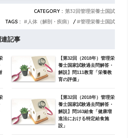
CATEGORY :
第32回管理栄養士国試
TAGS :
人体（解剖・疾病）
管理栄養士国試
関連記事
栄
【第32回（2018年）管理栄
・
養士国家試験過去問解答・
謝
解説】問111教育「栄養教
育の評価」
栄
【第32回（2018年）管理栄
・
養士国家試験過去問解答・
解説】問163給食「健康増
進法における特定給食施
設」