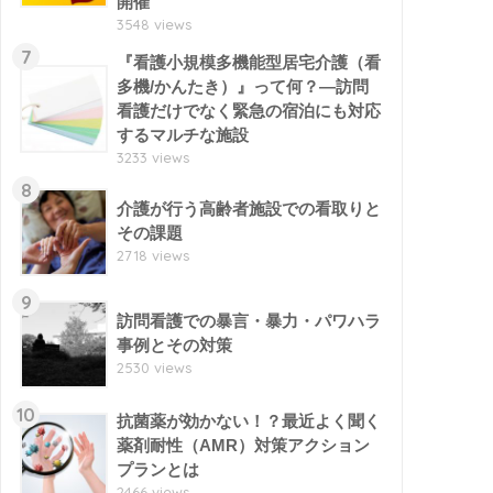
開催
3548 views
7
『看護小規模多機能型居宅介護（看
多機/かんたき）』って何？―訪問
看護だけでなく緊急の宿泊にも対応
するマルチな施設
3233 views
8
介護が行う高齢者施設での看取りと
その課題
2718 views
9
訪問看護での暴言・暴力・パワハラ
事例とその対策
2530 views
10
抗菌薬が効かない！？最近よく聞く
薬剤耐性（AMR）対策アクション
プランとは
2466 views