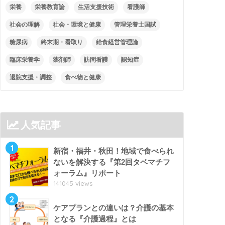
栄養
栄養教育論
生活支援技術
看護師
社会の理解
社会・環境と健康
管理栄養士国試
糖尿病
終末期・看取り
給食経営管理論
臨床栄養学
薬剤師
訪問看護
認知症
退院支援・調整
食べ物と健康
人気記事
1
新宿・福井・秋田！地域で食べられ
ないを解決する『第2回タベマチフ
ォーラム』リポート
141045 views
2
ケアプランとの違いは？介護の基本
となる『介護過程』とは