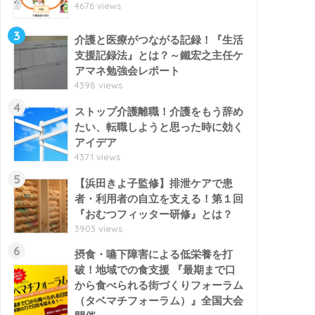
4676 views
3
介護と医療がつながる記録！『生活
支援記録法』とは？～鐵宏之主任ケ
アマネ勉強会レポート
4398 views
4
ストップ介護離職！介護をもう辞め
たい、転職しようと思った時に効く
アイデア
4371 views
5
【浜田きよ子監修】排泄ケアで患
者・利用者の自立を支える！第１回
『おむつフィッター研修』とは？
3903 views
6
摂食・嚥下障害による低栄養を打
破！地域での食支援 『最期まで口
から食べられる街づくりフォーラム
（タベマチフォーラム）』全国大会