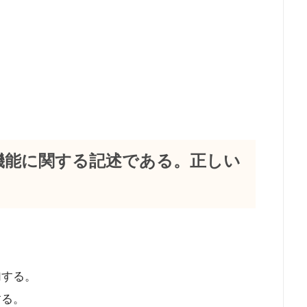
と機能に関する記述である。正しい
。
加する。
する。