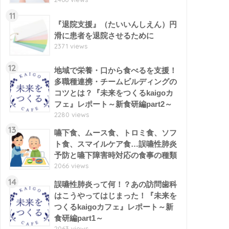
11
『退院支援』（たいいんしえん）円
滑に患者を退院させるために
2371 views
12
地域で栄養・口から食べるを支援！
多職種連携・チームビルディングの
コツとは？『未来をつくるkaigoカ
フェ』レポート～新食研編part2～
2280 views
13
嚥下食、ムース食、トロミ食、ソフ
ト食、スマイルケア食…誤嚥性肺炎
予防と嚥下障害時対応の食事の種類
2066 views
14
誤嚥性肺炎って何！？あの訪問歯科
はこうやってはじまった！『未来を
つくるkaigoカフェ』レポート～新
食研編part1～
2063 views