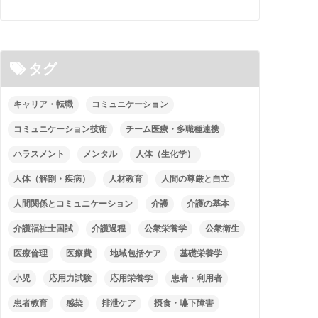
タグ
キャリア・転職
コミュニケーション
コミュニケーション技術
チーム医療・多職種連携
ハラスメント
メンタル
人体（生化学）
人体（解剖・疾病）
人材教育
人間の尊厳と自立
人間関係とコミュニケーション
介護
介護の基本
介護福祉士国試
介護過程
公衆栄養学
公衆衛生
医療倫理
医療費
地域包括ケア
基礎栄養学
小児
応用力試験
応用栄養学
患者・利用者
患者教育
感染
排泄ケア
摂食・嚥下障害