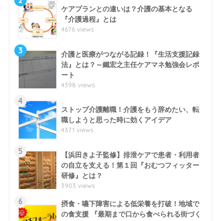
2
ケアプランとの違いは？介護の基本となる
『介護過程』とは
4676 views
3
介護と医療がつながる記録！『生活支援記録
法』とは？～鐵宏之主任ケアマネ勉強会レポ
ート
4398 views
4
ストップ介護離職！介護をもう辞めたい、転
職しようと思った時に効くアイデア
4371 views
5
【浜田きよ子監修】排泄ケアで患者・利用者
の自立を支える！第１回『おむつフィッター
研修』とは？
3903 views
6
摂食・嚥下障害による低栄養を打破！地域で
の食支援 『最期まで口から食べられる街づく