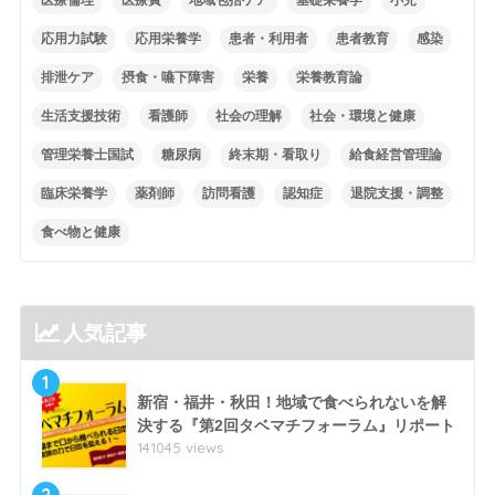
応用力試験
応用栄養学
患者・利用者
患者教育
感染
排泄ケア
摂食・嚥下障害
栄養
栄養教育論
生活支援技術
看護師
社会の理解
社会・環境と健康
管理栄養士国試
糖尿病
終末期・看取り
給食経営管理論
臨床栄養学
薬剤師
訪問看護
認知症
退院支援・調整
食べ物と健康
人気記事
1
新宿・福井・秋田！地域で食べられないを解
決する『第2回タベマチフォーラム』リポート
141045 views