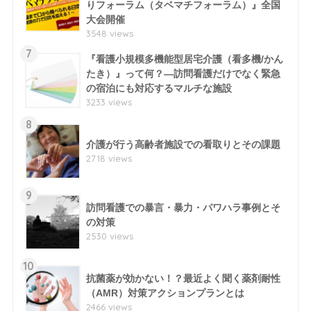
りフォーラム（タベマチフォーラム）』全国
大会開催
3548 views
7
『看護小規模多機能型居宅介護（看多機/かん
たき）』って何？―訪問看護だけでなく緊急
の宿泊にも対応するマルチな施設
3233 views
8
介護が行う高齢者施設での看取りとその課題
2718 views
9
訪問看護での暴言・暴力・パワハラ事例とそ
の対策
2530 views
10
抗菌薬が効かない！？最近よく聞く薬剤耐性
（AMR）対策アクションプランとは
2466 views