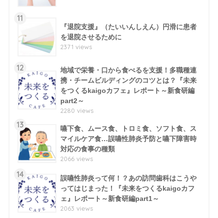
11
『退院支援』（たいいんしえん）円滑に患者
を退院させるために
2371 views
12
地域で栄養・口から食べるを支援！多職種連
携・チームビルディングのコツとは？『未来
をつくるkaigoカフェ』レポート～新食研編
part2～
2280 views
13
嚥下食、ムース食、トロミ食、ソフト食、ス
マイルケア食…誤嚥性肺炎予防と嚥下障害時
対応の食事の種類
2066 views
14
誤嚥性肺炎って何！？あの訪問歯科はこうや
ってはじまった！『未来をつくるkaigoカフ
ェ』レポート～新食研編part1～
2063 views