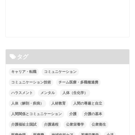
タグ
キャリア・転職
コミュニケーション
コミュニケーション技術
チーム医療・多職種連携
ハラスメント
メンタル
人体（生化学）
人体（解剖・疾病）
人材教育
人間の尊厳と自立
人間関係とコミュニケーション
介護
介護の基本
介護福祉士国試
介護過程
公衆栄養学
公衆衛生
医療倫理
医療費
地域包括ケア
基礎栄養学
小児