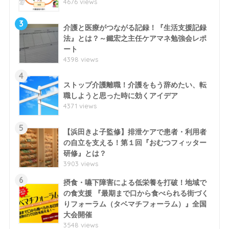
4676 views
3
介護と医療がつながる記録！『生活支援記録
法』とは？～鐵宏之主任ケアマネ勉強会レポ
ート
4398 views
4
ストップ介護離職！介護をもう辞めたい、転
職しようと思った時に効くアイデア
4371 views
5
【浜田きよ子監修】排泄ケアで患者・利用者
の自立を支える！第１回『おむつフィッター
研修』とは？
3903 views
6
摂食・嚥下障害による低栄養を打破！地域で
の食支援 『最期まで口から食べられる街づく
りフォーラム（タベマチフォーラム）』全国
大会開催
3548 views