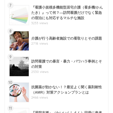
7
『看護小規模多機能型居宅介護（看多機/かん
たき）』って何？―訪問看護だけでなく緊急
の宿泊にも対応するマルチな施設
3233 views
8
介護が行う高齢者施設での看取りとその課題
2718 views
9
訪問看護での暴言・暴力・パワハラ事例とそ
の対策
2530 views
10
抗菌薬が効かない！？最近よく聞く薬剤耐性
（AMR）対策アクションプランとは
2466 views
11
『退院支援』（たいいんしえん）円滑に患者