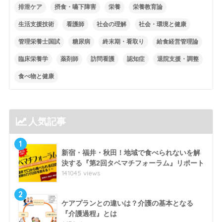
排泄ケア
摂食・嚥下障害
栄養
栄養教育論
生活支援技術
看護師
社会の理解
社会・環境と健康
管理栄養士国試
糖尿病
終末期・看取り
給食経営管理論
臨床栄養学
薬剤師
訪問看護
認知症
退院支援・調整
食べ物と健康
人気記事
1
新宿・福井・秋田！地域で食べられないを解
決する『第2回タベマチフォーラム』リポート
141045 views
2
ケアプランとの違いは？介護の基本となる
『介護過程』とは