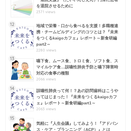
を退院させるために
2371 views
12
地域で栄養・口から食べるを支援！多職種連
携・チームビルディングのコツとは？『未来
をつくるkaigoカフェ』レポート～新食研編
part2～
2280 views
13
嚥下食、ムース食、トロミ食、ソフト食、ス
マイルケア食…誤嚥性肺炎予防と嚥下障害時
対応の食事の種類
2066 views
14
誤嚥性肺炎って何！？あの訪問歯科はこうや
ってはじまった！『未来をつくるkaigoカフ
ェ』レポート～新食研編part1～
2063 views
15
気軽に『人生会議』してみよう！『アドバン
ス・ケア・プランニング（ACP）』とは