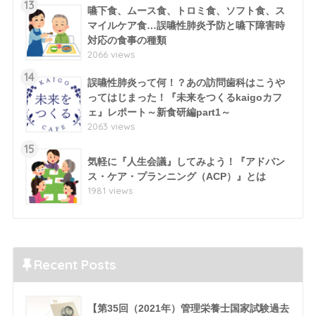
13
嚥下食、ムース食、トロミ食、ソフト食、ス
マイルケア食…誤嚥性肺炎予防と嚥下障害時
対応の食事の種類
2066 views
14
誤嚥性肺炎って何！？あの訪問歯科はこうや
ってはじまった！『未来をつくるkaigoカフ
ェ』レポート～新食研編part1～
2063 views
15
気軽に『人生会議』してみよう！『アドバン
ス・ケア・プランニング（ACP）』とは
1981 views
Recent Posts
【第35回（2021年）管理栄養士国家試験過去