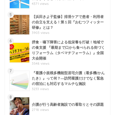
4371 views
5
【浜田きよ子監修】排泄ケアで患者・利用者
の自立を支える！第１回『おむつフィッター
研修』とは？
3903 views
6
摂食・嚥下障害による低栄養を打破！地域で
の食支援 『最期まで口から食べられる街づく
りフォーラム（タベマチフォーラム）』全国
大会開催
3548 views
7
『看護小規模多機能型居宅介護（看多機/かん
たき）』って何？―訪問看護だけでなく緊急
の宿泊にも対応するマルチな施設
3233 views
8
介護が行う高齢者施設での看取りとその課題
2718 views