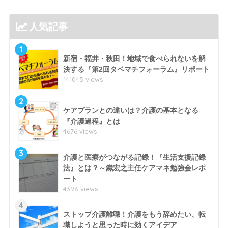
人気記事
1
新宿・福井・秋田！地域で食べられないを解
決する『第2回タベマチフォーラム』リポート
141045 views
2
ケアプランとの違いは？介護の基本となる
『介護過程』とは
4676 views
3
介護と医療がつながる記録！『生活支援記録
法』とは？～鐵宏之主任ケアマネ勉強会レポ
ート
4398 views
4
ストップ介護離職！介護をもう辞めたい、転
職しようと思った時に効くアイデア