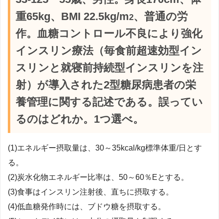
重65kg、BMI 22.5kg/m
、普通の労
2
作。血糖コントロール不良により強化
インスリン療法（毎食前超速効型イン
スリンと就寝前持続型インスリンを注
射）が導入された2型糖尿病患者の栄
養管理に関する記述である。誤ってい
るのはどれか。1つ選べ。
(1)エネルギー摂取量は、30～35kcal/kg標準体重/日とす
る。
(2)炭水化物エネルギー比率は、50～60％Eとする。
(3)食事はインスリン注射後、直ちに摂取する。
(4)低血糖発作時には、ブドウ糖を摂取する。