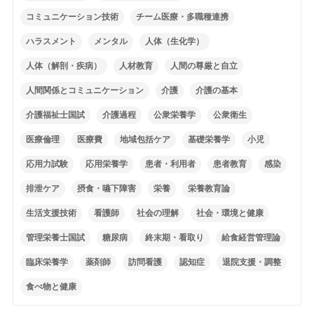
コミュニケーション技術
チーム医療・多職種連携
ハラスメント
メンタル
人体（生化学）
人体（解剖・疾病）
人材教育
人間の尊厳と自立
人間関係とコミュニケーション
介護
介護の基本
介護福祉士国試
介護過程
公衆栄養学
公衆衛生
医療倫理
医療費
地域包括ケア
基礎栄養学
小児
応用力試験
応用栄養学
患者・利用者
患者教育
感染
排泄ケア
摂食・嚥下障害
栄養
栄養教育論
生活支援技術
看護師
社会の理解
社会・環境と健康
管理栄養士国試
糖尿病
終末期・看取り
給食経営管理論
臨床栄養学
薬剤師
訪問看護
認知症
退院支援・調整
食べ物と健康