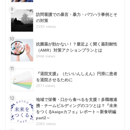
9
訪問看護での暴言・暴力・パワハラ事例とそ
の対策
2530 views
10
抗菌薬が効かない！？最近よく聞く薬剤耐性
（AMR）対策アクションプランとは
2466 views
11
『退院支援』（たいいんしえん）円滑に患者
を退院させるために
2371 views
12
地域で栄養・口から食べるを支援！多職種連
携・チームビルディングのコツとは？『未来
をつくるkaigoカフェ』レポート～新食研編
part2～
2280 views