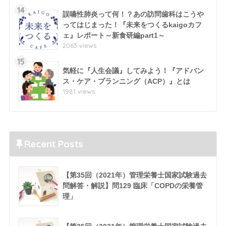
14
誤嚥性肺炎って何！？あの訪問歯科はこうや
ってはじまった！『未来をつくるkaigoカフ
ェ』レポート～新食研編part1～
2063 views
15
気軽に『人生会議』してみよう！『アドバン
ス・ケア・プランニング（ACP）』とは
1981 views
Recent Posts
【第35回（2021年）管理栄養士国家試験過去
問解答・解説】問129 臨床「COPDの栄養管
理」