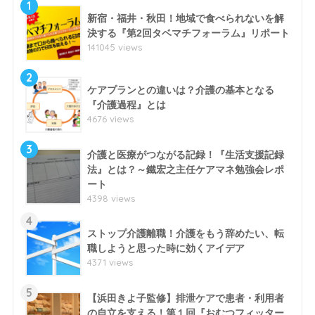
1
新宿・福井・秋田！地域で食べられないを解
決する『第2回タベマチフォーラム』リポート
141045 views
2
ケアプランとの違いは？介護の基本となる
『介護過程』とは
4676 views
3
介護と医療がつながる記録！『生活支援記録
法』とは？～鐵宏之主任ケアマネ勉強会レポ
ート
4398 views
4
ストップ介護離職！介護をもう辞めたい、転
職しようと思った時に効くアイデア
4371 views
5
【浜田きよ子監修】排泄ケアで患者・利用者
の自立を支える！第１回『おむつフィッター