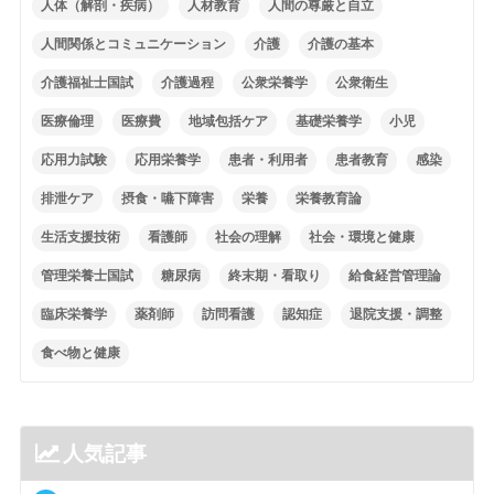
人体（解剖・疾病）
人材教育
人間の尊厳と自立
人間関係とコミュニケーション
介護
介護の基本
介護福祉士国試
介護過程
公衆栄養学
公衆衛生
医療倫理
医療費
地域包括ケア
基礎栄養学
小児
応用力試験
応用栄養学
患者・利用者
患者教育
感染
排泄ケア
摂食・嚥下障害
栄養
栄養教育論
生活支援技術
看護師
社会の理解
社会・環境と健康
管理栄養士国試
糖尿病
終末期・看取り
給食経営管理論
臨床栄養学
薬剤師
訪問看護
認知症
退院支援・調整
食べ物と健康
人気記事