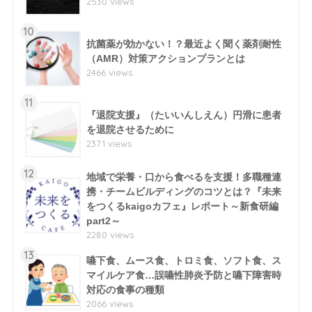
2530 views
10
抗菌薬が効かない！？最近よく聞く薬剤耐性
（AMR）対策アクションプランとは
2466 views
11
『退院支援』（たいいんしえん）円滑に患者
を退院させるために
2371 views
12
地域で栄養・口から食べるを支援！多職種連
携・チームビルディングのコツとは？『未来
をつくるkaigoカフェ』レポート～新食研編
part2～
2280 views
13
嚥下食、ムース食、トロミ食、ソフト食、ス
マイルケア食…誤嚥性肺炎予防と嚥下障害時
対応の食事の種類
2066 views