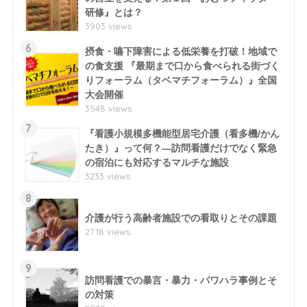
研修』とは？
3903 views
6
摂食・嚥下障害による低栄養を打破！地域で
の食支援 『最期まで口から食べられる街づく
りフォーラム（タベマチフォーラム）』全国
大会開催
3548 views
7
『看護小規模多機能型居宅介護（看多機/かん
たき）』って何？―訪問看護だけでなく緊急
の宿泊にも対応するマルチな施設
3233 views
8
介護が行う高齢者施設での看取りとその課題
2718 views
9
訪問看護での暴言・暴力・パワハラ事例とそ
の対策