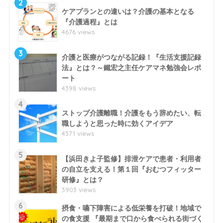
2
ケアプランとの違いは？介護の基本となる
『介護過程』とは
4676 views
3
介護と医療がつながる記録！『生活支援記録
法』とは？～鐵宏之主任ケアマネ勉強会レポ
ート
4398 views
4
ストップ介護離職！介護をもう辞めたい、転
職しようと思った時に効くアイデア
4371 views
5
【浜田きよ子監修】排泄ケアで患者・利用者
の自立を支える！第１回『おむつフィッター
研修』とは？
3903 views
6
摂食・嚥下障害による低栄養を打破！地域で
の食支援 『最期まで口から食べられる街づく