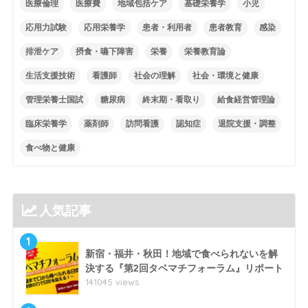
医療倫理
医療費
地域包括ケア
基礎栄養学
小児
応用力試験
応用栄養学
患者・利用者
患者教育
感染
排泄ケア
摂食・嚥下障害
栄養
栄養教育論
生活支援技術
看護師
社会の理解
社会・環境と健康
管理栄養士国試
糖尿病
終末期・看取り
給食経営管理論
臨床栄養学
薬剤師
訪問看護
認知症
退院支援・調整
食べ物と健康
人気記事
1
新宿・福井・秋田！地域で食べられないを解
決する『第2回タベマチフォーラム』リポート
141045 views