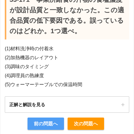
が設計品質と一致しなかった。この適
合品質の低下要因である。誤っている
のはどれか。1つ選べ。
(1)材料洗浄時の付着水
(2)加熱機器のレイアウト
(3)調味のタイミング
(4)調理員の熟練度
(5)ウォーマーテーブルでの保温時間
正解と解説を見る
正解：2
前の問題へ
次の問題へ
【解説】