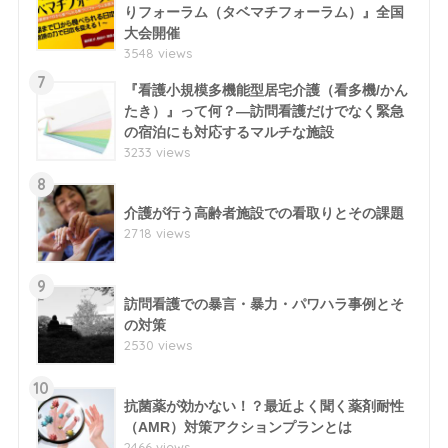
りフォーラム（タベマチフォーラム）』全国
大会開催
3548 views
7
『看護小規模多機能型居宅介護（看多機/かん
たき）』って何？―訪問看護だけでなく緊急
の宿泊にも対応するマルチな施設
3233 views
8
介護が行う高齢者施設での看取りとその課題
2718 views
9
訪問看護での暴言・暴力・パワハラ事例とそ
の対策
2530 views
10
抗菌薬が効かない！？最近よく聞く薬剤耐性
（AMR）対策アクションプランとは
2466 views