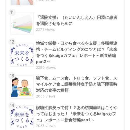
11
『退院支援』（たいいんしえん）円滑に患者
を退院させるために
2371 views
12
地域で栄養・口から食べるを支援！多職種連
携・チームビルディングのコツとは？『未来
をつくるkaigoカフェ』レポート～新食研編
part2～
2280 views
13
嚥下食、ムース食、トロミ食、ソフト食、ス
マイルケア食…誤嚥性肺炎予防と嚥下障害時
対応の食事の種類
2066 views
14
誤嚥性肺炎って何！？あの訪問歯科はこうや
ってはじまった！『未来をつくるkaigoカフ
ェ』レポート～新食研編part1～
2063 views