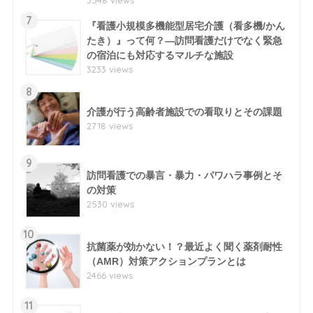
7
『看護小規模多機能型居宅介護（看多機/かん
たき）』って何？―訪問看護だけでなく緊急
の宿泊にも対応するマルチな施設
3233 views
8
介護が行う高齢者施設での看取りとその課題
2718 views
9
訪問看護での暴言・暴力・パワハラ事例とそ
の対策
2530 views
10
抗菌薬が効かない！？最近よく聞く薬剤耐性
（AMR）対策アクションプランとは
2466 views
11