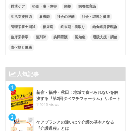
排泄ケア
摂食・嚥下障害
栄養
栄養教育論
生活支援技術
看護師
社会の理解
社会・環境と健康
管理栄養士国試
糖尿病
終末期・看取り
給食経営管理論
臨床栄養学
薬剤師
訪問看護
認知症
退院支援・調整
食べ物と健康
人気記事
1
新宿・福井・秋田！地域で食べられないを解
決する『第2回タベマチフォーラム』リポート
141045 views
2
ケアプランとの違いは？介護の基本となる
『介護過程』とは