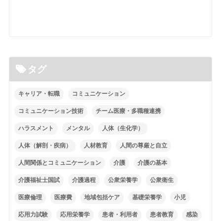
タグ
キャリア・転職
コミュニケーション
コミュニケーション技術
チーム医療・多職種連携
ハラスメント
メンタル
人体（生化学）
人体（解剖・疾病）
人材教育
人間の尊厳と自立
人間関係とコミュニケーション
介護
介護の基本
介護福祉士国試
介護過程
公衆栄養学
公衆衛生
医療倫理
医療費
地域包括ケア
基礎栄養学
小児
応用力試験
応用栄養学
患者・利用者
患者教育
感染