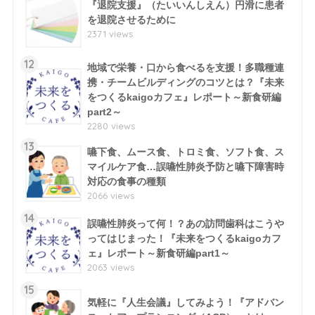
『退院支援』（たいいんしえん）円滑に患者
を退院させるために
2371 views
12
地域で栄養・口から食べるを支援！多職種連
携・チームビルディングのコツとは？『未来
をつくるkaigoカフェ』レポート～新食研編
part2～
2280 views
13
嚥下食、ムース食、トロミ食、ソフト食、ス
マイルケア食…誤嚥性肺炎予防と嚥下障害時
対応の食事の種類
2066 views
14
誤嚥性肺炎って何！？あの訪問歯科はこうや
ってはじまった！『未来をつくるkaigoカフ
ェ』レポート～新食研編part1～
2063 views
15
気軽に『人生会議』してみよう！『アドバン