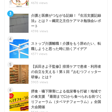
4676 views
3
介護と医療がつながる記録！『生活支援記録
法』とは？～鐵宏之主任ケアマネ勉強会レポ
ート
4398 views
4
ストップ介護離職！介護をもう辞めたい、転
職しようと思った時に効くアイデア
4371 views
5
【浜田きよ子監修】排泄ケアで患者・利用者
の自立を支える！第１回『おむつフィッター
研修』とは？
3903 views
6
摂食・嚥下障害による低栄養を打破！地域で
の食支援 『最期まで口から食べられる街づく
りフォーラム（タベマチフォーラム）』全国
大会開催
3548 views