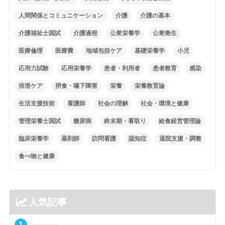
人間関係とコミュニケーション
介護
介護の基本
介護福祉士国試
介護過程
公衆栄養学
公衆衛生
医療倫理
医療費
地域包括ケア
基礎栄養学
小児
応用力試験
応用栄養学
患者・利用者
患者教育
感染
排泄ケア
摂食・嚥下障害
栄養
栄養教育論
生活支援技術
看護師
社会の理解
社会・環境と健康
管理栄養士国試
糖尿病
終末期・看取り
給食経営管理論
臨床栄養学
薬剤師
訪問看護
認知症
退院支援・調整
食べ物と健康
人気記事
1