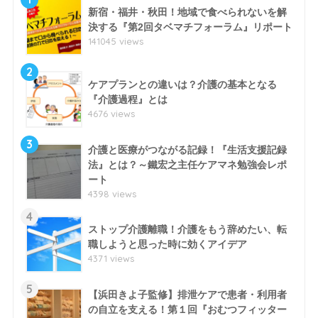
新宿・福井・秋田！地域で食べられないを解
決する『第2回タベマチフォーラム』リポート
141045 views
2
ケアプランとの違いは？介護の基本となる
『介護過程』とは
4676 views
3
介護と医療がつながる記録！『生活支援記録
法』とは？～鐵宏之主任ケアマネ勉強会レポ
ート
4398 views
4
ストップ介護離職！介護をもう辞めたい、転
職しようと思った時に効くアイデア
4371 views
5
【浜田きよ子監修】排泄ケアで患者・利用者
の自立を支える！第１回『おむつフィッター