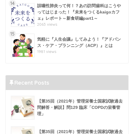
14
誤嚥性肺炎って何！？あの訪問歯科はこうや
ってはじまった！『未来をつくるkaigoカフ
ェ』レポート～新食研編part1～
2063 views
15
気軽に『人生会議』してみよう！『アドバン
ス・ケア・プランニング（ACP）』とは
1981 views
Recent Posts
【第35回（2021年）管理栄養士国家試験過去
問解答・解説】問129 臨床「COPDの栄養管
理」
【第35回（2021年）管理栄養士国家試験過去