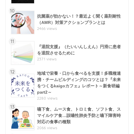
10
抗菌薬が効かない！？最近よく聞く薬剤耐性
（AMR）対策アクションプランとは
2466 views
11
『退院支援』（たいいんしえん）円滑に患者
を退院させるために
2371 views
12
地域で栄養・口から食べるを支援！多職種連
携・チームビルディングのコツとは？『未来
をつくるkaigoカフェ』レポート～新食研編
part2～
2280 views
13
嚥下食、ムース食、トロミ食、ソフト食、ス
マイルケア食…誤嚥性肺炎予防と嚥下障害時
対応の食事の種類
2066 views