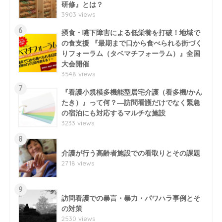
研修』とは？
3903 views
6
摂食・嚥下障害による低栄養を打破！地域で
の食支援 『最期まで口から食べられる街づく
りフォーラム（タベマチフォーラム）』全国
大会開催
3548 views
7
『看護小規模多機能型居宅介護（看多機/かん
たき）』って何？―訪問看護だけでなく緊急
の宿泊にも対応するマルチな施設
3233 views
8
介護が行う高齢者施設での看取りとその課題
2718 views
9
訪問看護での暴言・暴力・パワハラ事例とそ
の対策
2530 views