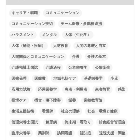
キャリア・転職
コミュニケーション
コミュニケーション技術
チーム医療・多職種連携
ハラスメント
メンタル
人体（生化学）
人体（解剖・疾病）
人材教育
人間の尊厳と自立
人間関係とコミュニケーション
介護
介護の基本
介護福祉士国試
介護過程
公衆栄養学
公衆衛生
医療倫理
医療費
地域包括ケア
基礎栄養学
小児
応用力試験
応用栄養学
患者・利用者
患者教育
感染
排泄ケア
摂食・嚥下障害
栄養
栄養教育論
生活支援技術
看護師
社会の理解
社会・環境と健康
管理栄養士国試
糖尿病
終末期・看取り
給食経営管理論
臨床栄養学
薬剤師
訪問看護
認知症
退院支援・調整