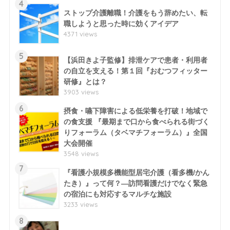
4
ストップ介護離職！介護をもう辞めたい、転
職しようと思った時に効くアイデア
4371 views
5
【浜田きよ子監修】排泄ケアで患者・利用者
の自立を支える！第１回『おむつフィッター
研修』とは？
3903 views
6
摂食・嚥下障害による低栄養を打破！地域で
の食支援 『最期まで口から食べられる街づく
りフォーラム（タベマチフォーラム）』全国
大会開催
3548 views
7
『看護小規模多機能型居宅介護（看多機/かん
たき）』って何？―訪問看護だけでなく緊急
の宿泊にも対応するマルチな施設
3233 views
8