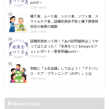
part2～
2280 views
13
嚥下食、ムース食、トロミ食、ソフト食、ス
マイルケア食…誤嚥性肺炎予防と嚥下障害時
対応の食事の種類
2066 views
14
誤嚥性肺炎って何！？あの訪問歯科はこうや
ってはじまった！『未来をつくるkaigoカフ
ェ』レポート～新食研編part1～
2063 views
15
気軽に『人生会議』してみよう！『アドバン
ス・ケア・プランニング（ACP）』とは
1981 views
Recent Posts