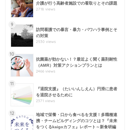
介護が行う高齢者施設での看取りとその課題
2718 views
9
訪問看護での暴言・暴力・パワハラ事例とそ
の対策
2530 views
10
抗菌薬が効かない！？最近よく聞く薬剤耐性
（AMR）対策アクションプランとは
2466 views
11
『退院支援』（たいいんしえん）円滑に患者
を退院させるために
2371 views
12
地域で栄養・口から食べるを支援！多職種連
携・チームビルディングのコツとは？『未来
をつくるkaigoカフェ』レポート～新食研編