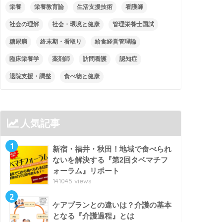
栄養
栄養教育論
生活支援技術
看護師
社会の理解
社会・環境と健康
管理栄養士国試
糖尿病
終末期・看取り
給食経営管理論
臨床栄養学
薬剤師
訪問看護
認知症
退院支援・調整
食べ物と健康
人気記事
1
新宿・福井・秋田！地域で食べられ
ないを解決する『第2回タベマチフ
ォーラム』リポート
141045 views
2
ケアプランとの違いは？介護の基本
となる『介護過程』とは