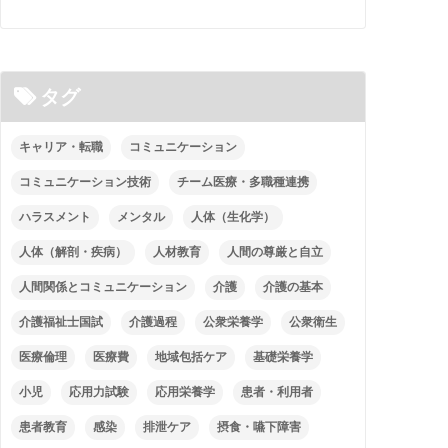
タグ
キャリア・転職
コミュニケーション
コミュニケーション技術
チーム医療・多職種連携
ハラスメント
メンタル
人体（生化学）
人体（解剖・疾病）
人材教育
人間の尊厳と自立
人間関係とコミュニケーション
介護
介護の基本
介護福祉士国試
介護過程
公衆栄養学
公衆衛生
医療倫理
医療費
地域包括ケア
基礎栄養学
小児
応用力試験
応用栄養学
患者・利用者
患者教育
感染
排泄ケア
摂食・嚥下障害