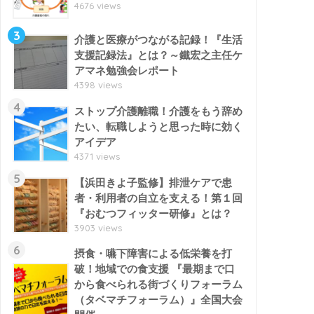
4676 views
3
介護と医療がつながる記録！『生活
支援記録法』とは？～鐵宏之主任ケ
アマネ勉強会レポート
4398 views
4
ストップ介護離職！介護をもう辞め
たい、転職しようと思った時に効く
アイデア
4371 views
5
【浜田きよ子監修】排泄ケアで患
者・利用者の自立を支える！第１回
『おむつフィッター研修』とは？
3903 views
6
摂食・嚥下障害による低栄養を打
破！地域での食支援 『最期まで口
から食べられる街づくりフォーラム
（タベマチフォーラム）』全国大会