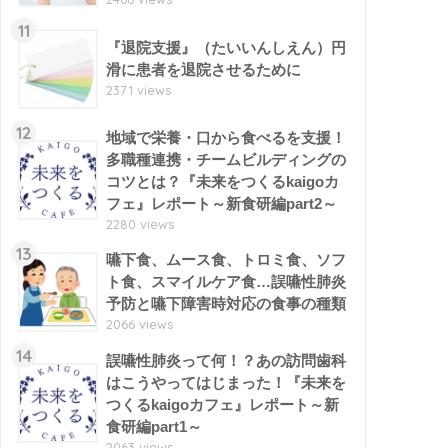
11
『退院支援』（たいいんしえん）円
滑に患者を退院させるために
2371 views
12
地域で栄養・口から食べるを支援！
多職種連携・チームビルディングの
コツとは？『未来をつくるkaigoカ
フェ』レポート～新食研編part2～
2280 views
13
嚥下食、ムース食、トロミ食、ソフ
ト食、スマイルケア食…誤嚥性肺炎
予防と嚥下障害時対応の食事の種類
2066 views
14
誤嚥性肺炎って何！？あの訪問歯科
はこうやってはじまった！『未来を
つくるkaigoカフェ』レポート～新
食研編part1～
2063 views