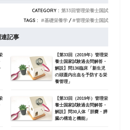
CATEGORY :
第33回管理栄養士国試
TAGS :
基礎栄養学
管理栄養士国試
関連記事
栄
【第33回（2019年）管理栄
・
養士国家試験過去問解答・
・
解説】問136臨床「新生児
の頭蓋内出血を予防する栄
養管理」
栄
【第33回（2019年）管理栄
・
養士国家試験過去問解答・
解説】問30人体「胆嚢・膵
臓の構造と機能」