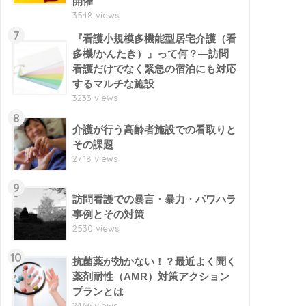
開催
3548 views
7
『看護小規模多機能型居宅介護（看
多機/かんたき）』って何？―訪問
看護だけでなく緊急の宿泊にも対応
するマルチな施設
3233 views
8
介護が行う高齢者施設での看取りと
その課題
2718 views
9
訪問看護での暴言・暴力・パワハラ
事例とその対策
2530 views
10
抗菌薬が効かない！？最近よく聞く
薬剤耐性（AMR）対策アクション
プランとは
2466 views