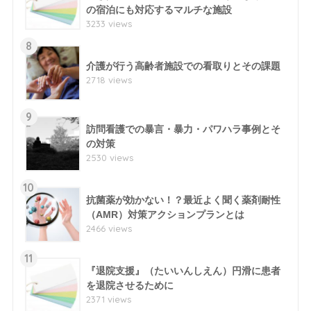
の宿泊にも対応するマルチな施設
3233 views
8
介護が行う高齢者施設での看取りとその課題
2718 views
9
訪問看護での暴言・暴力・パワハラ事例とそ
の対策
2530 views
10
抗菌薬が効かない！？最近よく聞く薬剤耐性
（AMR）対策アクションプランとは
2466 views
11
『退院支援』（たいいんしえん）円滑に患者
を退院させるために
2371 views