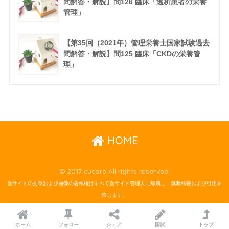
問解答・解説】問126 臨床「透析患者の栄養
管理」
【第35回（2021年）管理栄養士国家試験過去
問解答・解説】問125 臨床「CKDの栄養管
理」
HOME
© 2017 cucare All rights reserved.
当サイトの文章および画像の著作権はすべて当サイト管理人に帰属し、無断転載および引用を
禁じます。
ホーム
フォロー
シェア
国試
トップ