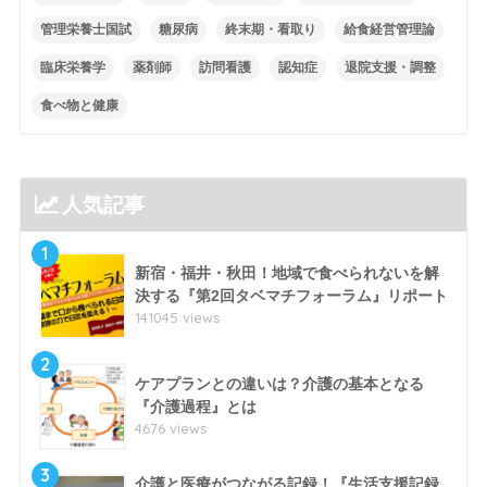
管理栄養士国試
糖尿病
終末期・看取り
給食経営管理論
臨床栄養学
薬剤師
訪問看護
認知症
退院支援・調整
食べ物と健康
人気記事
1
新宿・福井・秋田！地域で食べられないを解
決する『第2回タベマチフォーラム』リポート
141045 views
2
ケアプランとの違いは？介護の基本となる
『介護過程』とは
4676 views
3
介護と医療がつながる記録！『生活支援記録