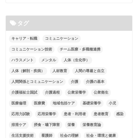
タグ
キャリア・転職
コミュニケーション
コミュニケーション技術
チーム医療・多職種連携
ハラスメント
メンタル
人体（生化学）
人体（解剖・疾病）
人材教育
人間の尊厳と自立
人間関係とコミュニケーション
介護
介護の基本
介護福祉士国試
介護過程
公衆栄養学
公衆衛生
医療倫理
医療費
地域包括ケア
基礎栄養学
小児
応用力試験
応用栄養学
患者・利用者
患者教育
感染
排泄ケア
摂食・嚥下障害
栄養
栄養教育論
生活支援技術
看護師
社会の理解
社会・環境と健康