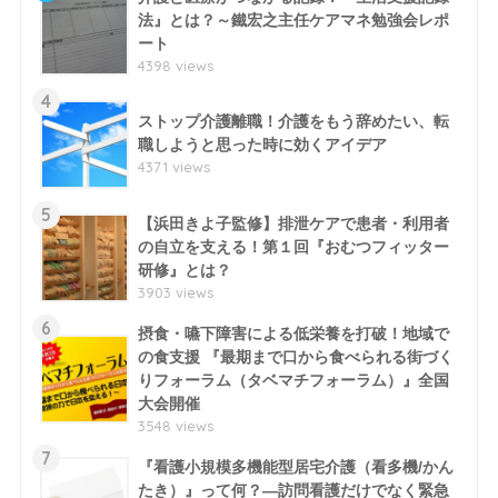
法』とは？～鐵宏之主任ケアマネ勉強会レポ
ート
4398 views
4
ストップ介護離職！介護をもう辞めたい、転
職しようと思った時に効くアイデア
4371 views
5
【浜田きよ子監修】排泄ケアで患者・利用者
の自立を支える！第１回『おむつフィッター
研修』とは？
3903 views
6
摂食・嚥下障害による低栄養を打破！地域で
の食支援 『最期まで口から食べられる街づく
りフォーラム（タベマチフォーラム）』全国
大会開催
3548 views
7
『看護小規模多機能型居宅介護（看多機/かん
たき）』って何？―訪問看護だけでなく緊急