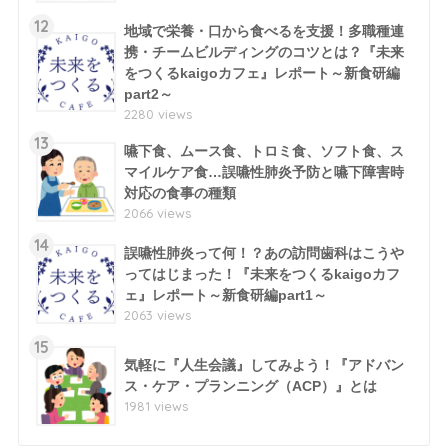
12
地域で栄養・口から食べるを支援！多職種連
携・チームビルディングのコツとは？『未来
をつくるkaigoカフェ』レポート～新食研編
part2～
2280 views
13
嚥下食、ムース食、トロミ食、ソフト食、ス
マイルケア食…誤嚥性肺炎予防と嚥下障害時
対応の食事の種類
2066 views
14
誤嚥性肺炎って何！？あの訪問歯科はこうや
ってはじまった！『未来をつくるkaigoカフ
ェ』レポート～新食研編part1～
2063 views
15
気軽に『人生会議』してみよう！『アドバン
ス・ケア・プランニング（ACP）』とは
1981 views