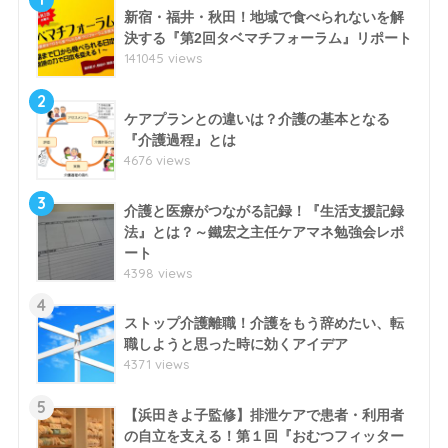
新宿・福井・秋田！地域で食べられないを解
決する『第2回タベマチフォーラム』リポート
141045 views
2
ケアプランとの違いは？介護の基本となる
『介護過程』とは
4676 views
3
介護と医療がつながる記録！『生活支援記録
法』とは？～鐵宏之主任ケアマネ勉強会レポ
ート
4398 views
4
ストップ介護離職！介護をもう辞めたい、転
職しようと思った時に効くアイデア
4371 views
5
【浜田きよ子監修】排泄ケアで患者・利用者
の自立を支える！第１回『おむつフィッター