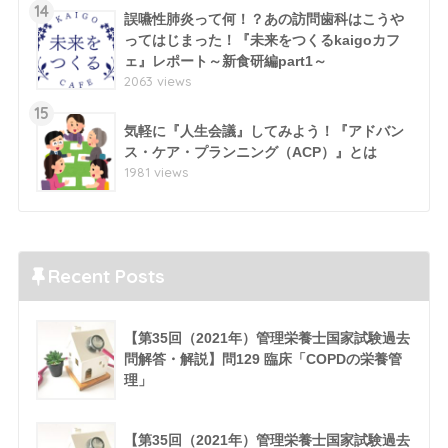
14
誤嚥性肺炎って何！？あの訪問歯科はこうや
ってはじまった！『未来をつくるkaigoカフ
ェ』レポート～新食研編part1～
2063 views
15
気軽に『人生会議』してみよう！『アドバン
ス・ケア・プランニング（ACP）』とは
1981 views
Recent Posts
【第35回（2021年）管理栄養士国家試験過去
問解答・解説】問129 臨床「COPDの栄養管
理」
【第35回（2021年）管理栄養士国家試験過去