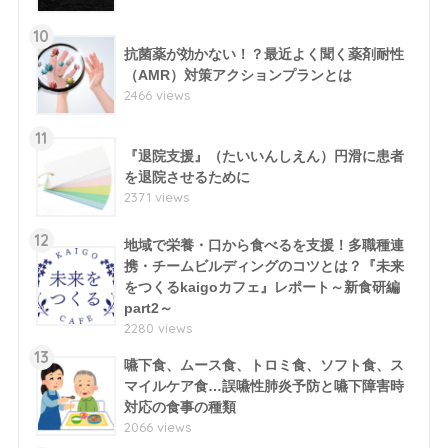
10
抗菌薬が効かない！？最近よく聞く薬剤耐性
（AMR）対策アクションプランとは
2466 views
11
『退院支援』（たいいんしえん）円滑に患者
を退院させるために
2371 views
12
地域で栄養・口から食べるを支援！多職種連
携・チームビルディングのコツとは？『未来
をつくるkaigoカフェ』レポート～新食研編
part2～
2280 views
13
嚥下食、ムース食、トロミ食、ソフト食、ス
マイルケア食…誤嚥性肺炎予防と嚥下障害時
対応の食事の種類
2066 views