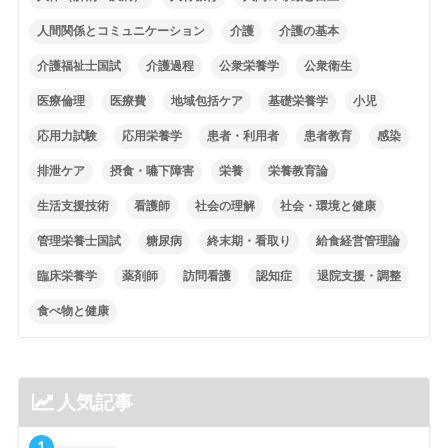
人間関係とコミュニケーション
介護
介護の基本
介護福祉士国試
介護過程
公衆栄養学
公衆衛生
医療倫理
医療費
地域包括ケア
基礎栄養学
小児
応用力試験
応用栄養学
患者・利用者
患者教育
感染
排泄ケア
摂食・嚥下障害
栄養
栄養教育論
生活支援技術
看護師
社会の理解
社会・環境と健康
管理栄養士国試
糖尿病
終末期・看取り
給食経営管理論
臨床栄養学
薬剤師
訪問看護
認知症
退院支援・調整
食べ物と健康
人気記事
1