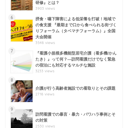
研修』とは？
3903 views
6
摂食・嚥下障害による低栄養を打破！地域で
の食支援 『最期まで口から食べられる街づく
りフォーラム（タベマチフォーラム）』全国
大会開催
3548 views
7
『看護小規模多機能型居宅介護（看多機/かん
たき）』って何？―訪問看護だけでなく緊急
の宿泊にも対応するマルチな施設
3233 views
8
介護が行う高齢者施設での看取りとその課題
2718 views
9
訪問看護での暴言・暴力・パワハラ事例とそ
の対策
2530 views