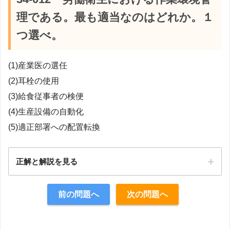
理である。最も適当なのはどれか。１
つ選べ。
(1)産業医の選任
(2)耳栓の使用
(3)給食従事者の検便
(4)生産設備の自動化
(5)適正部署への配置転換
正解と解説を見る
正解：4
前の問題へ
次の問題へ
【解説】