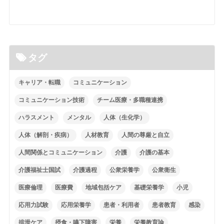
タグ
キャリア・転職
コミュニケーション
コミュニケーション技術
チーム医療・多職種連携
ハラスメント
メンタル
人体（生化学）
人体（解剖・疾病）
人材教育
人間の尊厳と自立
人間関係とコミュニケーション
介護
介護の基本
介護福祉士国試
介護過程
公衆栄養学
公衆衛生
医療倫理
医療費
地域包括ケア
基礎栄養学
小児
応用力試験
応用栄養学
患者・利用者
患者教育
感染
排泄ケア
摂食・嚥下障害
栄養
栄養教育論