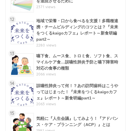
を退院させるために
2371 views
12
地域で栄養・口から食べるを支援！多職種連
携・チームビルディングのコツとは？『未来
をつくるkaigoカフェ』レポート～新食研編
part2～
2280 views
13
嚥下食、ムース食、トロミ食、ソフト食、ス
マイルケア食…誤嚥性肺炎予防と嚥下障害時
対応の食事の種類
2066 views
14
誤嚥性肺炎って何！？あの訪問歯科はこうや
ってはじまった！『未来をつくるkaigoカフ
ェ』レポート～新食研編part1～
2063 views
15
気軽に『人生会議』してみよう！『アドバン
ス・ケア・プランニング（ACP）』とは
1981 views