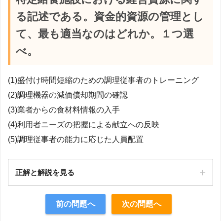
る記述である。資金的資源の管理とし
て、最も適当なのはどれか。１つ選
べ。
(1)盛付け時間短縮のための調理従事者のトレーニング
(2)調理機器の減価償却期間の確認
(3)業者からの食材料情報の入手
(4)利用者ニーズの把握による献立への反映
(5)調理従事者の能力に応じた人員配置
正解と解説を見る
正解：2
前の問題へ
次の問題へ
【解説】