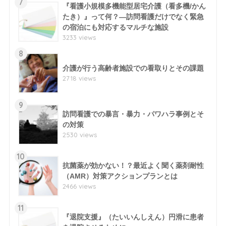
7
『看護小規模多機能型居宅介護（看多機/かん
たき）』って何？―訪問看護だけでなく緊急
の宿泊にも対応するマルチな施設
3233 views
8
介護が行う高齢者施設での看取りとその課題
2718 views
9
訪問看護での暴言・暴力・パワハラ事例とそ
の対策
2530 views
10
抗菌薬が効かない！？最近よく聞く薬剤耐性
（AMR）対策アクションプランとは
2466 views
11
『退院支援』（たいいんしえん）円滑に患者