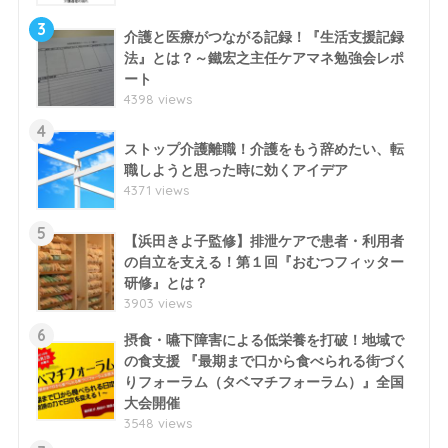
3
介護と医療がつながる記録！『生活支援記録
法』とは？～鐵宏之主任ケアマネ勉強会レポ
ート
4398 views
4
ストップ介護離職！介護をもう辞めたい、転
職しようと思った時に効くアイデア
4371 views
5
【浜田きよ子監修】排泄ケアで患者・利用者
の自立を支える！第１回『おむつフィッター
研修』とは？
3903 views
6
摂食・嚥下障害による低栄養を打破！地域で
の食支援 『最期まで口から食べられる街づく
りフォーラム（タベマチフォーラム）』全国
大会開催
3548 views