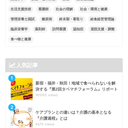
生活支援技術
看護師
社会の理解
社会・環境と健康
管理栄養士国試
糖尿病
終末期・看取り
給食経営管理論
臨床栄養学
薬剤師
訪問看護
認知症
退院支援・調整
食べ物と健康
人気記事
1
新宿・福井・秋田！地域で食べられないを解
決する『第2回タベマチフォーラム』リポート
141045 views
2
ケアプランとの違いは？介護の基本となる
『介護過程』とは
4676 views