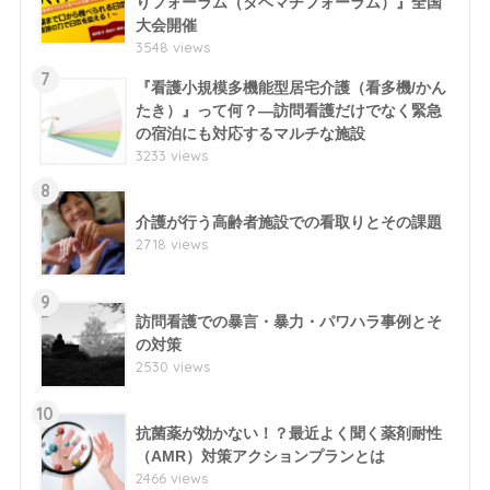
りフォーラム（タベマチフォーラム）』全国
大会開催
3548 views
7
『看護小規模多機能型居宅介護（看多機/かん
たき）』って何？―訪問看護だけでなく緊急
の宿泊にも対応するマルチな施設
3233 views
8
介護が行う高齢者施設での看取りとその課題
2718 views
9
訪問看護での暴言・暴力・パワハラ事例とそ
の対策
2530 views
10
抗菌薬が効かない！？最近よく聞く薬剤耐性
（AMR）対策アクションプランとは
2466 views