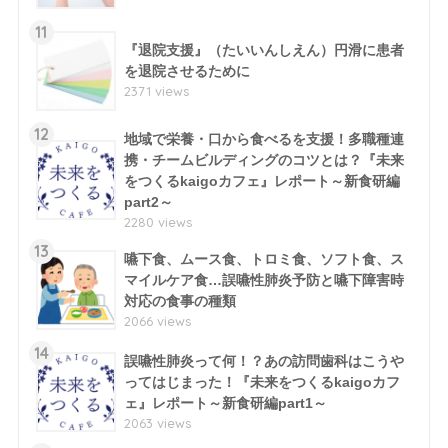
11
『退院支援』（たいいんしえん）円滑に患者
を退院させるために
2371 views
12
地域で栄養・口から食べるを支援！多職種連
携・チームビルディングのコツとは？『未来
をつくるkaigoカフェ』レポート～新食研編
part2～
2280 views
13
嚥下食、ムース食、トロミ食、ソフト食、ス
マイルケア食…誤嚥性肺炎予防と嚥下障害時
対応の食事の種類
2066 views
14
誤嚥性肺炎って何！？あの訪問歯科はこうや
ってはじまった！『未来をつくるkaigoカフ
ェ』レポート～新食研編part1～
2063 views