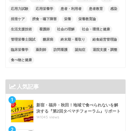
応用力試験
応用栄養学
患者・利用者
患者教育
感染
排泄ケア
摂食・嚥下障害
栄養
栄養教育論
生活支援技術
看護師
社会の理解
社会・環境と健康
管理栄養士国試
糖尿病
終末期・看取り
給食経営管理論
臨床栄養学
薬剤師
訪問看護
認知症
退院支援・調整
食べ物と健康
人気記事
1
新宿・福井・秋田！地域で食べられないを解
決する『第2回タベマチフォーラム』リポート
141045 views
2