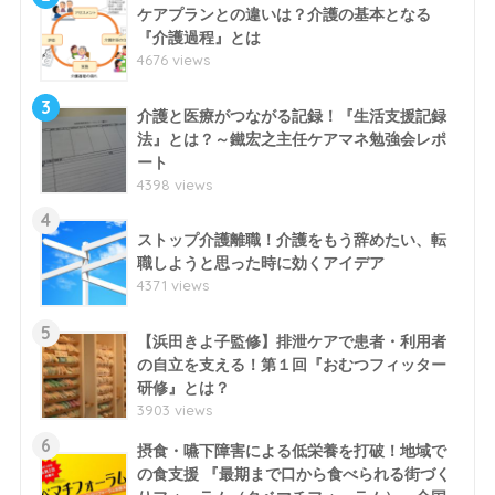
ケアプランとの違いは？介護の基本となる
『介護過程』とは
4676 views
3
介護と医療がつながる記録！『生活支援記録
法』とは？～鐵宏之主任ケアマネ勉強会レポ
ート
4398 views
4
ストップ介護離職！介護をもう辞めたい、転
職しようと思った時に効くアイデア
4371 views
5
【浜田きよ子監修】排泄ケアで患者・利用者
の自立を支える！第１回『おむつフィッター
研修』とは？
3903 views
6
摂食・嚥下障害による低栄養を打破！地域で
の食支援 『最期まで口から食べられる街づく