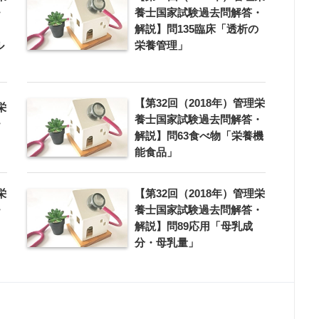
・
養士国家試験過去問解答・
解説】問135臨床「透析の
ル
栄養管理」
【第32回（2018年）管理栄
栄
養士国家試験過去問解答・
・
解説】問63食べ物「栄養機
」
能食品」
栄
【第32回（2018年）管理栄
・
養士国家試験過去問解答・
解説】問89応用「母乳成
分・母乳量」