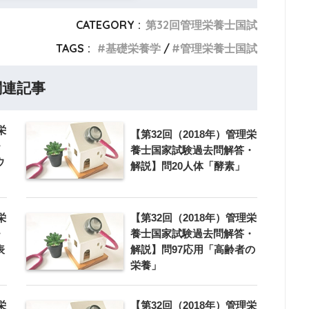
CATEGORY :
第32回管理栄養士国試
TAGS :
基礎栄養学
管理栄養士国試
関連記事
栄
【第32回（2018年）管理栄
・
養士国家試験過去問解答・
ウ
解説】問20人体「酵素」
」
栄
【第32回（2018年）管理栄
・
養士国家試験過去問解答・
表
解説】問97応用「高齢者の
栄養」
栄
【第32回（2018年）管理栄