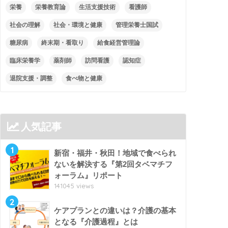
栄養
栄養教育論
生活支援技術
看護師
社会の理解
社会・環境と健康
管理栄養士国試
糖尿病
終末期・看取り
給食経営管理論
臨床栄養学
薬剤師
訪問看護
認知症
退院支援・調整
食べ物と健康
人気記事
1
新宿・福井・秋田！地域で食べられ
ないを解決する『第2回タベマチフ
ォーラム』リポート
141045 views
2
ケアプランとの違いは？介護の基本
となる『介護過程』とは