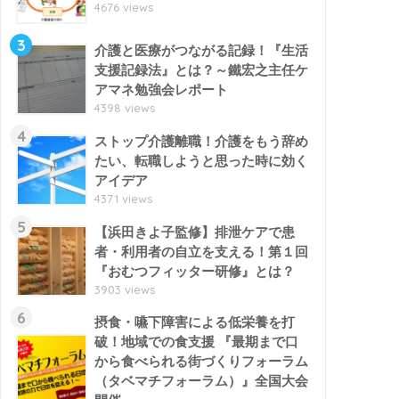
4676 views
3
介護と医療がつながる記録！『生活
支援記録法』とは？～鐵宏之主任ケ
アマネ勉強会レポート
4398 views
4
ストップ介護離職！介護をもう辞め
たい、転職しようと思った時に効く
アイデア
4371 views
5
【浜田きよ子監修】排泄ケアで患
者・利用者の自立を支える！第１回
『おむつフィッター研修』とは？
3903 views
6
摂食・嚥下障害による低栄養を打
破！地域での食支援 『最期まで口
から食べられる街づくりフォーラム
（タベマチフォーラム）』全国大会