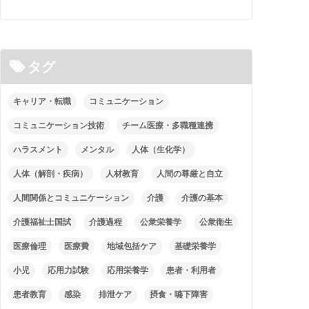
タグ
キャリア・転職
コミュニケーション
コミュニケーション技術
チーム医療・多職種連携
ハラスメント
メンタル
人体（生化学）
人体（解剖・疾病）
人材教育
人間の尊厳と自立
人間関係とコミュニケーション
介護
介護の基本
介護福祉士国試
介護過程
公衆栄養学
公衆衛生
医療倫理
医療費
地域包括ケア
基礎栄養学
小児
応用力試験
応用栄養学
患者・利用者
患者教育
感染
排泄ケア
摂食・嚥下障害