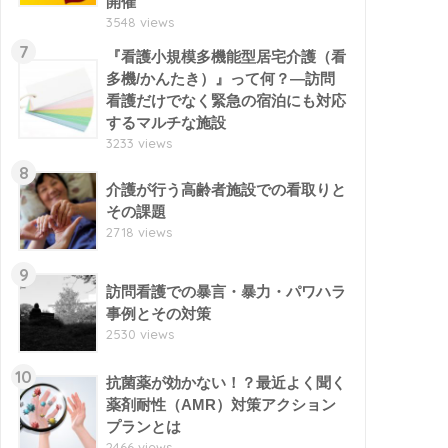
開催
3548 views
7
『看護小規模多機能型居宅介護（看
多機/かんたき）』って何？―訪問
看護だけでなく緊急の宿泊にも対応
するマルチな施設
3233 views
8
介護が行う高齢者施設での看取りと
その課題
2718 views
9
訪問看護での暴言・暴力・パワハラ
事例とその対策
2530 views
10
抗菌薬が効かない！？最近よく聞く
薬剤耐性（AMR）対策アクション
プランとは
2466 views