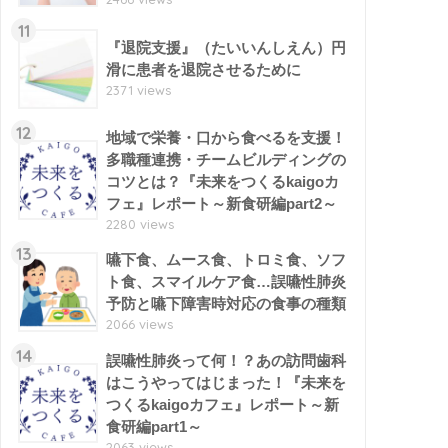
11
『退院支援』（たいいんしえん）円
滑に患者を退院させるために
2371 views
12
地域で栄養・口から食べるを支援！
多職種連携・チームビルディングの
コツとは？『未来をつくるkaigoカ
フェ』レポート～新食研編part2～
2280 views
13
嚥下食、ムース食、トロミ食、ソフ
ト食、スマイルケア食…誤嚥性肺炎
予防と嚥下障害時対応の食事の種類
2066 views
14
誤嚥性肺炎って何！？あの訪問歯科
はこうやってはじまった！『未来を
つくるkaigoカフェ』レポート～新
食研編part1～
2063 views