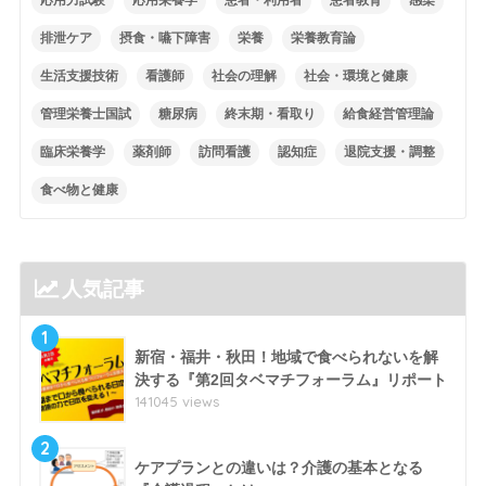
排泄ケア
摂食・嚥下障害
栄養
栄養教育論
生活支援技術
看護師
社会の理解
社会・環境と健康
管理栄養士国試
糖尿病
終末期・看取り
給食経営管理論
臨床栄養学
薬剤師
訪問看護
認知症
退院支援・調整
食べ物と健康
人気記事
1
新宿・福井・秋田！地域で食べられないを解
決する『第2回タベマチフォーラム』リポート
141045 views
2
ケアプランとの違いは？介護の基本となる