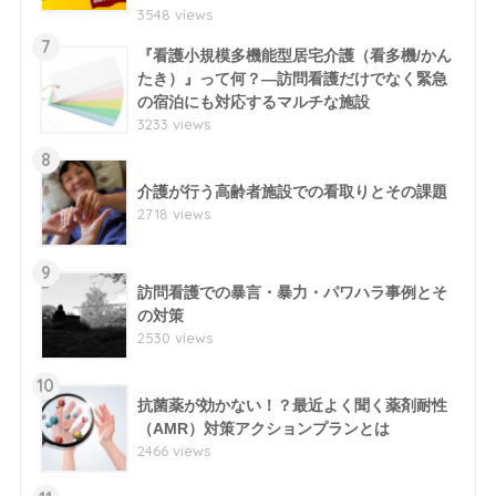
3548 views
7
『看護小規模多機能型居宅介護（看多機/かん
たき）』って何？―訪問看護だけでなく緊急
の宿泊にも対応するマルチな施設
3233 views
8
介護が行う高齢者施設での看取りとその課題
2718 views
9
訪問看護での暴言・暴力・パワハラ事例とそ
の対策
2530 views
10
抗菌薬が効かない！？最近よく聞く薬剤耐性
（AMR）対策アクションプランとは
2466 views