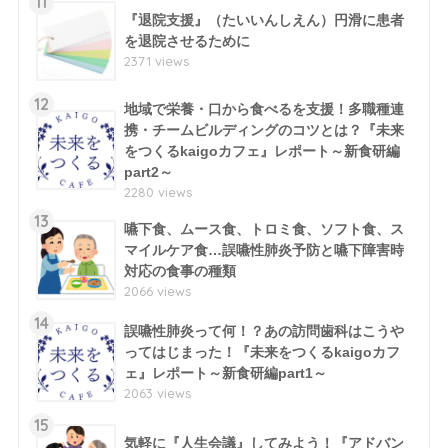
11
『退院支援』（たいいんしえん）円滑に患者
を退院させるために
2371 views
12
地域で栄養・口から食べるを支援！多職種連
携・チームビルディングのコツとは？『未来
をつくるkaigoカフェ』レポート～新食研編
part2～
2280 views
13
嚥下食、ムース食、トロミ食、ソフト食、ス
マイルケア食…誤嚥性肺炎予防と嚥下障害時
対応の食事の種類
2066 views
14
誤嚥性肺炎って何！？あの訪問歯科はこうや
ってはじまった！『未来をつくるkaigoカフ
ェ』レポート～新食研編part1～
2063 views
15
気軽に『人生会議』してみよう！『アドバン