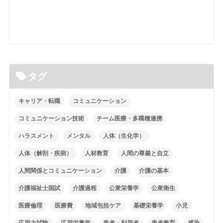
タグ
キャリア・転職
コミュニケーション
コミュニケーション技術
チーム医療・多職種連携
ハラスメント
メンタル
人体（生化学）
人体（解剖・疾病）
人材教育
人間の尊厳と自立
人間関係とコミュニケーション
介護
介護の基本
介護福祉士国試
介護過程
公衆栄養学
公衆衛生
医療倫理
医療費
地域包括ケア
基礎栄養学
小児
応用力試験
応用栄養学
患者・利用者
患者教育
感染