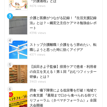
『介護過程』とは
4676 views
3
介護と医療がつながる記録！『生活支援記録
法』とは？～鐵宏之主任ケアマネ勉強会レポ
ート
4398 views
4
ストップ介護離職！介護をもう辞めたい、転
職しようと思った時に効くアイデア
4371 views
5
【浜田きよ子監修】排泄ケアで患者・利用者
の自立を支える！第１回『おむつフィッター
研修』とは？
3903 views
6
摂食・嚥下障害による低栄養を打破！地域で
の食支援 『最期まで口から食べられる街づく
りフォーラム（タベマチフォーラム）』全国
大会開催