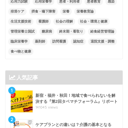
応用力試験
応用栄養学
患者・利用者
患者教育
感染
排泄ケア
摂食・嚥下障害
栄養
栄養教育論
生活支援技術
看護師
社会の理解
社会・環境と健康
管理栄養士国試
糖尿病
終末期・看取り
給食経営管理論
臨床栄養学
薬剤師
訪問看護
認知症
退院支援・調整
食べ物と健康
人気記事
1
新宿・福井・秋田！地域で食べられないを解
決する『第2回タベマチフォーラム』リポート
141045 views
2
ケアプランとの違いは？介護の基本となる