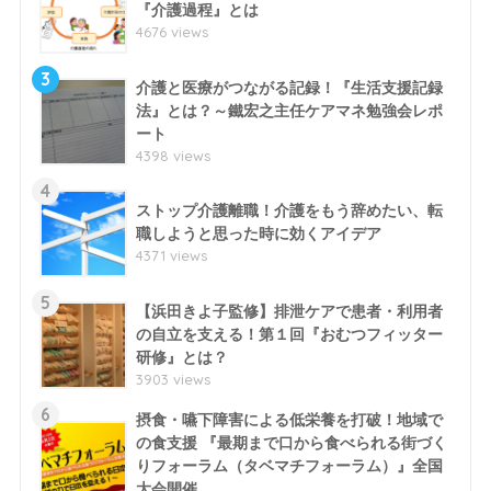
『介護過程』とは
4676 views
3
介護と医療がつながる記録！『生活支援記録
法』とは？～鐵宏之主任ケアマネ勉強会レポ
ート
4398 views
4
ストップ介護離職！介護をもう辞めたい、転
職しようと思った時に効くアイデア
4371 views
5
【浜田きよ子監修】排泄ケアで患者・利用者
の自立を支える！第１回『おむつフィッター
研修』とは？
3903 views
6
摂食・嚥下障害による低栄養を打破！地域で
の食支援 『最期まで口から食べられる街づく
りフォーラム（タベマチフォーラム）』全国
大会開催