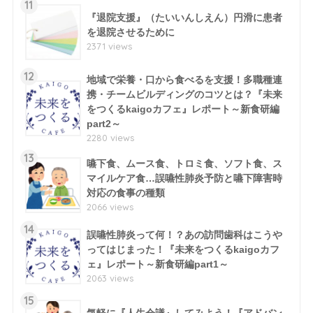
11
『退院支援』（たいいんしえん）円滑に患者
を退院させるために
2371 views
12
地域で栄養・口から食べるを支援！多職種連
携・チームビルディングのコツとは？『未来
をつくるkaigoカフェ』レポート～新食研編
part2～
2280 views
13
嚥下食、ムース食、トロミ食、ソフト食、ス
マイルケア食…誤嚥性肺炎予防と嚥下障害時
対応の食事の種類
2066 views
14
誤嚥性肺炎って何！？あの訪問歯科はこうや
ってはじまった！『未来をつくるkaigoカフ
ェ』レポート～新食研編part1～
2063 views
15