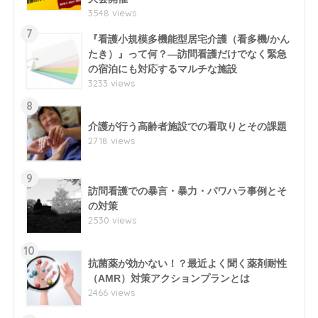
3548 views
7
『看護小規模多機能型居宅介護（看多機/かん
たき）』って何？―訪問看護だけでなく緊急
の宿泊にも対応するマルチな施設
3233 views
8
介護が行う高齢者施設での看取りとその課題
2718 views
9
訪問看護での暴言・暴力・パワハラ事例とそ
の対策
2530 views
10
抗菌薬が効かない！？最近よく聞く薬剤耐性
（AMR）対策アクションプランとは
2466 views