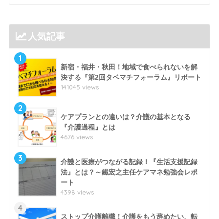
人気記事
1
新宿・福井・秋田！地域で食べられないを解
決する『第2回タベマチフォーラム』リポート
141045 views
2
ケアプランとの違いは？介護の基本となる
『介護過程』とは
4676 views
3
介護と医療がつながる記録！『生活支援記録
法』とは？～鐵宏之主任ケアマネ勉強会レポ
ート
4398 views
4
ストップ介護離職！介護をもう辞めたい、転