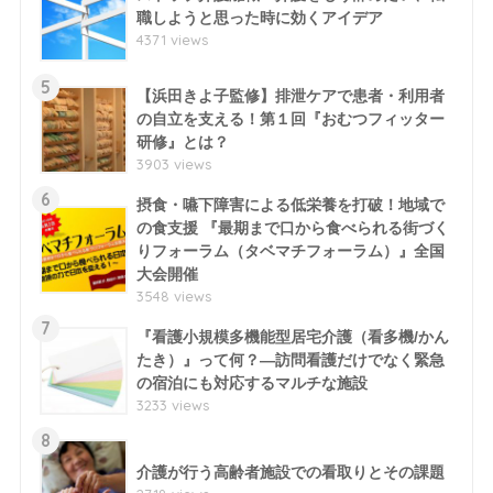
職しようと思った時に効くアイデア
4371 views
5
【浜田きよ子監修】排泄ケアで患者・利用者
の自立を支える！第１回『おむつフィッター
研修』とは？
3903 views
6
摂食・嚥下障害による低栄養を打破！地域で
の食支援 『最期まで口から食べられる街づく
りフォーラム（タベマチフォーラム）』全国
大会開催
3548 views
7
『看護小規模多機能型居宅介護（看多機/かん
たき）』って何？―訪問看護だけでなく緊急
の宿泊にも対応するマルチな施設
3233 views
8
介護が行う高齢者施設での看取りとその課題