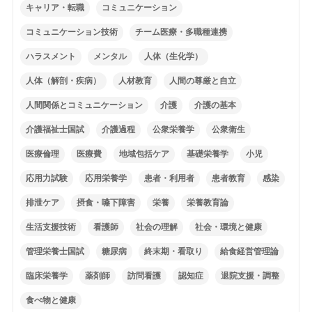
キャリア・転職
コミュニケーション
コミュニケーション技術
チーム医療・多職種連携
ハラスメント
メンタル
人体（生化学）
人体（解剖・疾病）
人材教育
人間の尊厳と自立
人間関係とコミュニケーション
介護
介護の基本
介護福祉士国試
介護過程
公衆栄養学
公衆衛生
医療倫理
医療費
地域包括ケア
基礎栄養学
小児
応用力試験
応用栄養学
患者・利用者
患者教育
感染
排泄ケア
摂食・嚥下障害
栄養
栄養教育論
生活支援技術
看護師
社会の理解
社会・環境と健康
管理栄養士国試
糖尿病
終末期・看取り
給食経営管理論
臨床栄養学
薬剤師
訪問看護
認知症
退院支援・調整
食べ物と健康