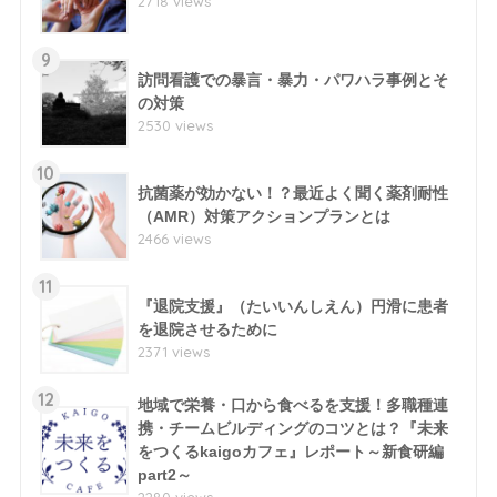
2718 views
9
訪問看護での暴言・暴力・パワハラ事例とそ
の対策
2530 views
10
抗菌薬が効かない！？最近よく聞く薬剤耐性
（AMR）対策アクションプランとは
2466 views
11
『退院支援』（たいいんしえん）円滑に患者
を退院させるために
2371 views
12
地域で栄養・口から食べるを支援！多職種連
携・チームビルディングのコツとは？『未来
をつくるkaigoカフェ』レポート～新食研編
part2～
2280 views