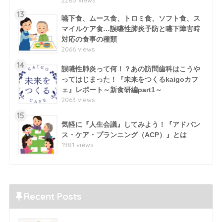
13
嚥下食、ムース食、トロミ食、ソフト食、ス
マイルケア食…誤嚥性肺炎予防と嚥下障害時
対応の食事の種類
2066 views
14
誤嚥性肺炎って何！？あの訪問歯科はこうや
ってはじまった！『未来をつくるkaigoカフ
ェ』レポート～新食研編part1～
2063 views
15
気軽に『人生会議』してみよう！『アドバン
ス・ケア・プランニング（ACP）』とは
1981 views
Recent Posts