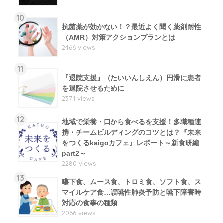
10
抗菌薬が効かない！？最近よく聞く薬剤耐性
（AMR）対策アクションプランとは
2466 views
11
『退院支援』（たいいんしえん）円滑に患者
を退院させるために
2371 views
12
地域で栄養・口から食べるを支援！多職種連
携・チームビルディングのコツとは？『未来
をつくるkaigoカフェ』レポート～新食研編
part2～
2280 views
13
嚥下食、ムース食、トロミ食、ソフト食、ス
マイルケア食…誤嚥性肺炎予防と嚥下障害時
対応の食事の種類
2066 views