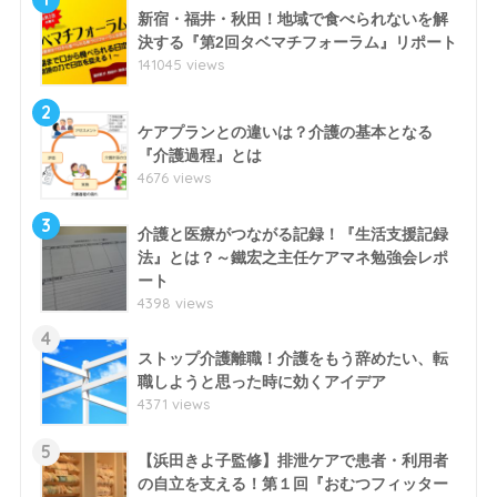
新宿・福井・秋田！地域で食べられないを解
決する『第2回タベマチフォーラム』リポート
141045 views
2
ケアプランとの違いは？介護の基本となる
『介護過程』とは
4676 views
3
介護と医療がつながる記録！『生活支援記録
法』とは？～鐵宏之主任ケアマネ勉強会レポ
ート
4398 views
4
ストップ介護離職！介護をもう辞めたい、転
職しようと思った時に効くアイデア
4371 views
5
【浜田きよ子監修】排泄ケアで患者・利用者
の自立を支える！第１回『おむつフィッター