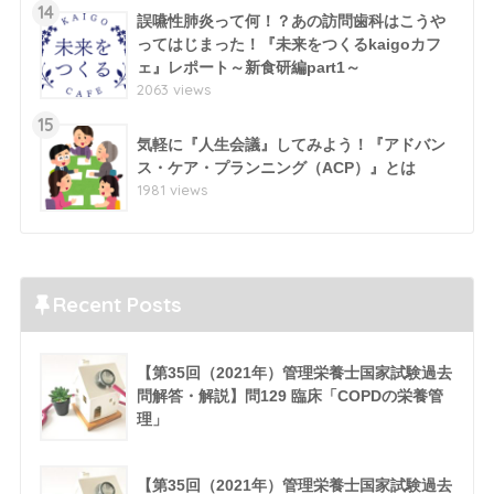
14
誤嚥性肺炎って何！？あの訪問歯科はこうや
ってはじまった！『未来をつくるkaigoカフ
ェ』レポート～新食研編part1～
2063 views
15
気軽に『人生会議』してみよう！『アドバン
ス・ケア・プランニング（ACP）』とは
1981 views
Recent Posts
【第35回（2021年）管理栄養士国家試験過去
問解答・解説】問129 臨床「COPDの栄養管
理」
【第35回（2021年）管理栄養士国家試験過去