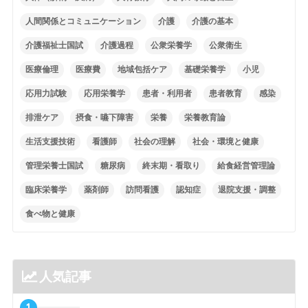
人間関係とコミュニケーション
介護
介護の基本
介護福祉士国試
介護過程
公衆栄養学
公衆衛生
医療倫理
医療費
地域包括ケア
基礎栄養学
小児
応用力試験
応用栄養学
患者・利用者
患者教育
感染
排泄ケア
摂食・嚥下障害
栄養
栄養教育論
生活支援技術
看護師
社会の理解
社会・環境と健康
管理栄養士国試
糖尿病
終末期・看取り
給食経営管理論
臨床栄養学
薬剤師
訪問看護
認知症
退院支援・調整
食べ物と健康
人気記事
1