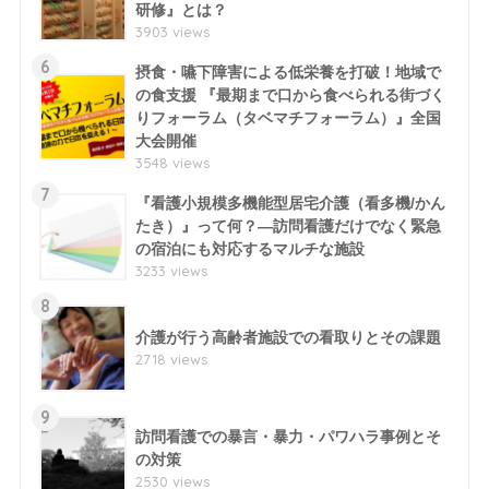
研修』とは？
3903 views
6
摂食・嚥下障害による低栄養を打破！地域で
の食支援 『最期まで口から食べられる街づく
りフォーラム（タベマチフォーラム）』全国
大会開催
3548 views
7
『看護小規模多機能型居宅介護（看多機/かん
たき）』って何？―訪問看護だけでなく緊急
の宿泊にも対応するマルチな施設
3233 views
8
介護が行う高齢者施設での看取りとその課題
2718 views
9
訪問看護での暴言・暴力・パワハラ事例とそ
の対策
2530 views