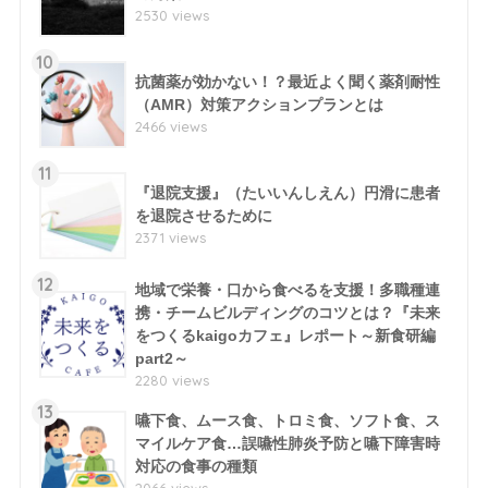
2530 views
10
抗菌薬が効かない！？最近よく聞く薬剤耐性
（AMR）対策アクションプランとは
2466 views
11
『退院支援』（たいいんしえん）円滑に患者
を退院させるために
2371 views
12
地域で栄養・口から食べるを支援！多職種連
携・チームビルディングのコツとは？『未来
をつくるkaigoカフェ』レポート～新食研編
part2～
2280 views
13
嚥下食、ムース食、トロミ食、ソフト食、ス
マイルケア食…誤嚥性肺炎予防と嚥下障害時
対応の食事の種類
2066 views