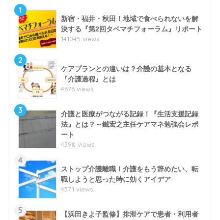
1
新宿・福井・秋田！地域で食べられないを解
決する『第2回タベマチフォーラム』リポート
141045 views
2
ケアプランとの違いは？介護の基本となる
『介護過程』とは
4676 views
3
介護と医療がつながる記録！『生活支援記録
法』とは？～鐵宏之主任ケアマネ勉強会レポ
ート
4398 views
4
ストップ介護離職！介護をもう辞めたい、転
職しようと思った時に効くアイデア
4371 views
5
【浜田きよ子監修】排泄ケアで患者・利用者