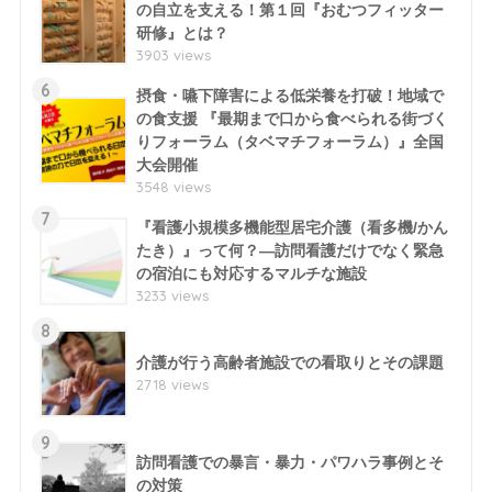
の自立を支える！第１回『おむつフィッター
研修』とは？
3903 views
6
摂食・嚥下障害による低栄養を打破！地域で
の食支援 『最期まで口から食べられる街づく
りフォーラム（タベマチフォーラム）』全国
大会開催
3548 views
7
『看護小規模多機能型居宅介護（看多機/かん
たき）』って何？―訪問看護だけでなく緊急
の宿泊にも対応するマルチな施設
3233 views
8
介護が行う高齢者施設での看取りとその課題
2718 views
9
訪問看護での暴言・暴力・パワハラ事例とそ
の対策