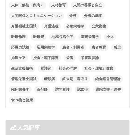
人体（解剖・疾病）
人材教育
人間の尊厳と自立
人間関係とコミュニケーション
介護
介護の基本
介護福祉士国試
介護過程
公衆栄養学
公衆衛生
医療倫理
医療費
地域包括ケア
基礎栄養学
小児
応用力試験
応用栄養学
患者・利用者
患者教育
感染
排泄ケア
摂食・嚥下障害
栄養
栄養教育論
生活支援技術
看護師
社会の理解
社会・環境と健康
管理栄養士国試
糖尿病
終末期・看取り
給食経営管理論
臨床栄養学
薬剤師
訪問看護
認知症
退院支援・調整
食べ物と健康
人気記事