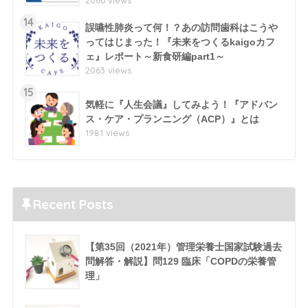
14
誤嚥性肺炎って何！？あの訪問歯科はこうや
ってはじまった！『未来をつくるkaigoカフ
ェ』レポート～新食研編part1～
2063 views
15
気軽に『人生会議』してみよう！『アドバン
ス・ケア・プランニング（ACP）』とは
1981 views
Recent Posts
【第35回（2021年）管理栄養士国家試験過去
問解答・解説】問129 臨床「COPDの栄養管
理」