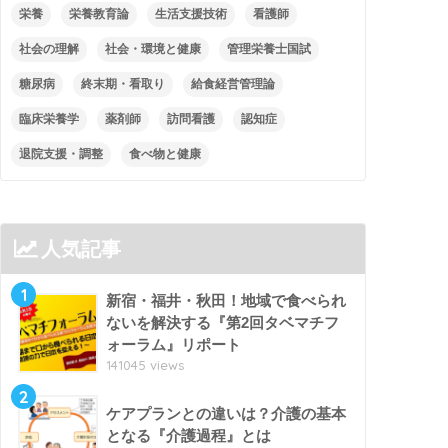
栄養
栄養教育論
生活支援技術
看護師
社会の理解
社会・環境と健康
管理栄養士国試
糖尿病
終末期・看取り
給食経営管理論
臨床栄養学
薬剤師
訪問看護
認知症
退院支援・調整
食べ物と健康
人気記事
1
新宿・福井・秋田！地域で食べられ
ないを解決する『第2回タベマチフ
ォーラム』リポート
141045 views
2
ケアプランとの違いは？介護の基本
となる『介護過程』とは