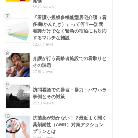
開催
3548 views
7
『看護小規模多機能型居宅介護（看
多機/かんたき）』って何？―訪問
看護だけでなく緊急の宿泊にも対応
するマルチな施設
3233 views
8
介護が行う高齢者施設での看取りと
その課題
2718 views
9
訪問看護での暴言・暴力・パワハラ
事例とその対策
2530 views
10
抗菌薬が効かない！？最近よく聞く
薬剤耐性（AMR）対策アクション
プランとは
2466 views